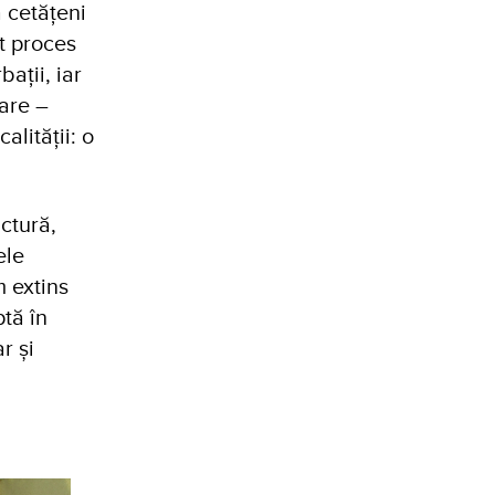
 cetățeni
st proces
bații, iar
țare –
lității: o
ctură,
ele
m extins
tă în
r și