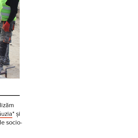
alizăm
uzia
* și
le socio-