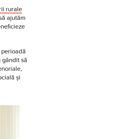
ii rurale
 să ajutăm
eneficieze
o perioadă
m gândit să
enoriale,
ocială și