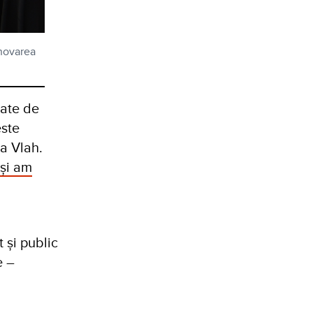
enovarea
rate de
ste
a Vlah.
 și am
 și public
e –