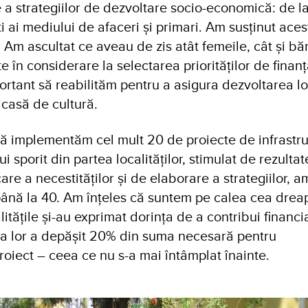
 a strategiilor de dezvoltare socio-economică: de la
ți ai mediului de afaceri și primari. Am susținut ace
. Am ascultat ce aveau de zis atât femeile, cât și băr
ate în considerare la selectarea priorităților de finan
rtant să reabilităm pentru a asigura dezvoltarea loca
 casă de cultură.
 să implementăm cel mult 20 de proiecte de infrastru
ui sporit din partea localităților, stimulat de rezultat
are a necestităților și de elaborare a strategiilor, a
ână la 40. Am înțeles că suntem pe calea cea dreap
itățile și-au exprimat dorința de a contribui financia
ia lor a depășit 20% din suma necesară pentru
oiect – ceea ce nu s-a mai întâmplat înainte.