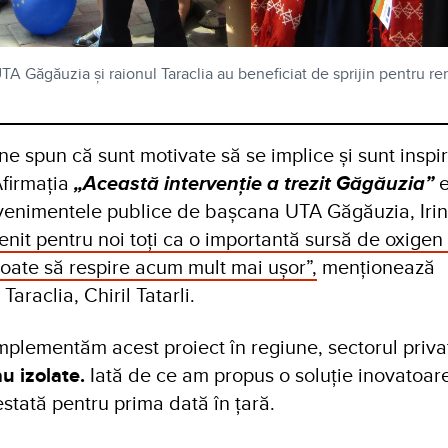
TA Găgăuzia și raionul Taraclia au beneficiat de sprijin pentru r
 ne spun că sunt motivate să se implice și sunt inspi
firmația
„Această intervenție a trezit Găgăuzia”
e
venimentele publice de bașcana UTA Găgăuzia, Irin
nit pentru noi toți ca o importantă sursă de oxigen
 poate să respire acum mult mai ușor”,
menționează
Taraclia, Chiril Tatarli.
plementăm acest proiect în regiune, sectorul privat
u izolate.
Iată de ce am propus o soluție inovatoar
testată pentru prima dată în țară.