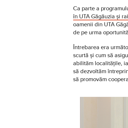
Ca parte a programulu
în UTA Găgăuzia și rai
oamenii din UTA Găgăuz
de pe urma oportunităț
Întrebarea era următo
scurtă și cum să asigu
abilităm localitățile, 
să dezvoltăm întreprind
să promovăm cooperare