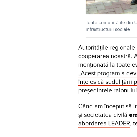
Toate comunitățile din U
infrastructurii sociale
Autoritățile regionale
cooperarea noastră. A
menționată la toate e
„Acest program a deve
înțeles că sudul țării
preşedintele raionului 
Când am început să im
și societatea civilă
era
abordarea LEADER
, 