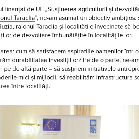
i finanțat de UE
„Susținerea agriculturii și dezvoltăr
onul Taraclia
”, ne-am asumat un obiectiv ambițios:
ia, raionul Taraclia și localitățile învecinate să b
ilor de dezvoltare îmbunătățite în localitățile lor.
area: cum să satisfacem aspirațiile oamenilor într-
răm durabilitatea investițiilor? Pe de o parte, ne-a
iar pe de altă parte – să susținem inițiativele antrepr
erile mici și mijlocii, să reabilităm infrastructura s
a între localități.