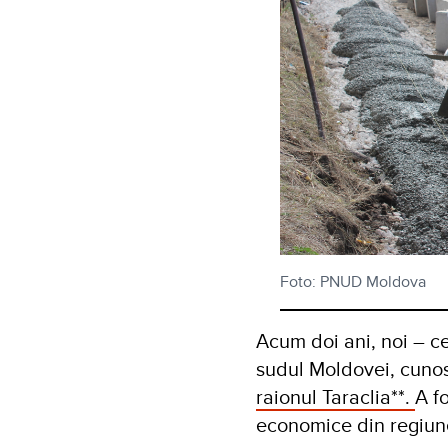
Foto: PNUD Moldova
Acum doi ani, noi – ce
sudul Moldovei, cunos
raionul Taraclia**.
A f
economice din regiun