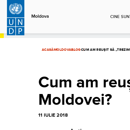
Sari
la
Moldova
CINE SUN
conținutul
principal
ACASĂ
MOLDOVA
BLOG
CUM AM REUȘIT SĂ „TREZI
Cum am reuși
Moldovei?
11 IULIE 2018