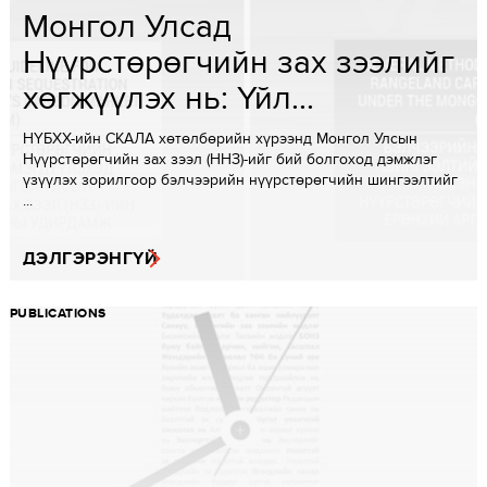
Монгол Улсад
Нүүрстөрөгчийн зах зээлийг
хөгжүүлэх нь: Үйл...
НҮБХХ-ийн СКАЛА хөтөлбөрийн хүрээнд Монгол Улсын
Нүүрстөрөгчийн зах зээл (ННЗ)-ийг бий болгоход дэмжлэг
үзүүлэх зорилгоор бэлчээрийн нүүрстөрөгчийн шингээлтийг
...
ДЭЛГЭРЭНГҮЙ
PUBLICATIONS