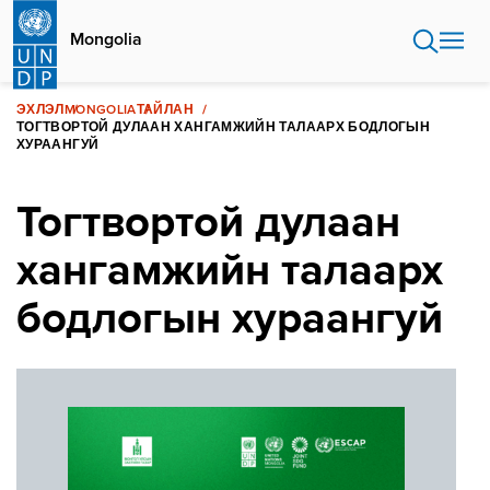
Skip
to
Mongolia
main
content
ЭХЛЭЛ
MONGOLIA
ТАЙЛАН
ТОГТВОРТОЙ ДУЛААН ХАНГАМЖИЙН ТАЛААРХ БОДЛОГЫН
ХУРААНГУЙ
Тогтвортой дулаан
хангамжийн талаарх
бодлогын хураангуй