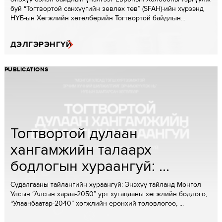
буй “Тогтвортой санхүүгийн зөвлөх төв” (SFAH)-ийн хүрээнд
НҮБ-ын Хөгжлийн хөтөлбөрийн Тогтвортой байдлын...
ДЭЛГЭРЭНГҮЙ
PUBLICATIONS
Тогтвортой дулаан
хангамжийн талаарх
бодлогын хураангуй: ...
Судалгааны тайлангийн хураангуй: Энэхүү тайланд Монгол
Улсын “Алсын хараа-2050” урт хугацааны хөгжлийн бодлого,
“Улаанбаатар-2040” хөгжлийн ерөнхий төлөвлөгөө, ...