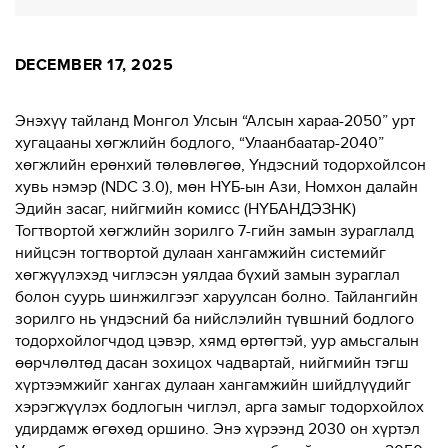
DECEMBER 17, 2025
Энэхүү тайланд Монгол Улсын “Алсын хараа-2050” урт
хугацааны хөгжлийн бодлого, “Улаанбаатар-2040”
хөгжлийн ерөнхий төлөвлөгөө, Үндэсний тодорхойлсон
хувь нэмэр (NDC 3.0), мөн НҮБ-ын Ази, Номхон далайн
Эдийн засаг, нийгмийн комисс (НҮБАНДЭЗНК)
Тогтвортой хөгжлийн зорилго 7-гийн замын зураглалд
нийцсэн тогтвортой дулаан хангамжийн системийг
хөгжүүлэхэд чиглэсэн уялдаа бүхий замын зураглал
болон суурь шинжилгээг харуулсан болно. Тайлангийн
зорилго нь үндэсний ба нийслэлийн түвшний бодлого
тодорхойлогчдод цэвэр, хямд өртөгтэй, уур амьсгалын
өөрчлөлтөд дасан зохицох чадвартай, нийгмийн тэгш
хүртээмжийг хангах дулаан хангамжийн шийдлүүдийг
хэрэгжүүлэх бодлогын чиглэл, арга замыг тодорхойлох
удирдамж өгөхөд оршино. Энэ хүрээнд 2030 он хүртэл