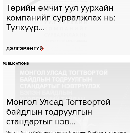
Төрийн өмчит уул уурхайн
компанийг сурвалжлах нь:
Түлхүүр...
ДЭЛГЭРЭНГҮЙ
PUBLICATIONS
Монгол Улсад Тогтвортой
байдлын тодруулгын
стандартыг нэв...
Энэхүү бэлэн байдлын үнэлгээг Европын Холбооны тэргүүлж