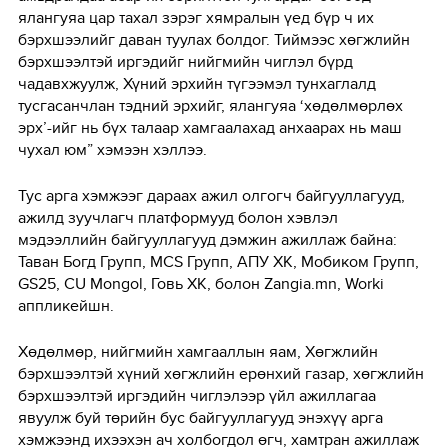
ялангуяа цар тахал зэрэг хямралын үед бүр ч их
бэрхшээлийг даван туулах болдог. Тиймээс хөгжлийн
бэрхшээлтэй иргэдийг нийгмийн чиглэл бүрд
чадавхжуулж, Хүний эрхийн түгээмэл тунхаглалд
тусгасанчлан тэдний эрхийг, ялангуяа ‘хөдөлмөрлөх
эрх’-ийг нь бүх талаар хамгаалахад анхаарах нь маш
чухал юм” хэмээн хэллээ.
Тус арга хэмжээг дараах ажил олгогч байгууллагууд,
ажилд зуучлагч платформууд болон хэвлэл
мэдээллийн байгууллагууд дэмжин ажиллаж байна:
Таван Богд Групп, МСS Групп, АПУ ХК, Мобиком Групп,
GS25, CU Mongol, Говь ХК, болон Zangiа.mn, Worki
aппликейшн.
Хөдөлмөр, нийгмийн хамгааллын яам, Хөгжлийн
бэрхшээлтэй хүний хөгжлийн ерөнхий газар, хөгжлийн
бэрхшээлтэй иргэдийн чиглэлээр үйл ажиллагаа
явуулж буй төрийн бус байгууллагууд энэхүү арга
хэмжээнд ихээхэн ач холбогдол өгч, хамтран ажиллаж