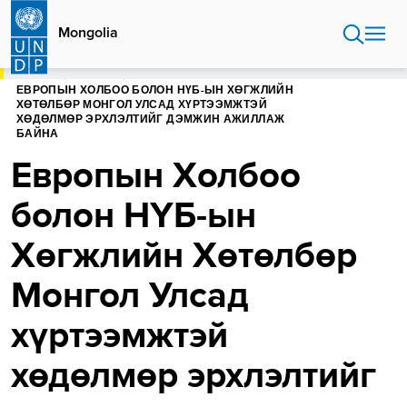
Skip
to
Mongolia
main
content
ЭХЛЭЛ
MONGOLIA
ЕВРОПЫН ХОЛБОО БОЛОН НҮБ-ЫН ХӨГЖЛИЙН
ХӨТӨЛБӨР МОНГОЛ УЛСАД ХҮРТЭЭМЖТЭЙ
ХӨДӨЛМӨР ЭРХЛЭЛТИЙГ ДЭМЖИН АЖИЛЛАЖ
БАЙНА
Европын Холбоо
болон НҮБ-ын
Хөгжлийн Хөтөлбөр
Монгол Улсад
хүртээмжтэй
хөдөлмөр эрхлэлтийг