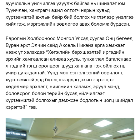
зуучлалын үйлчилгээ үзүүлж байгаа нь шинэлэг юм.
Түүнчлэн, хамтрагч ажил олгогч нарын хувьд
хүртээмжтэй ажлын байр бий болгох чиглэлээр үнэлгээ
хийлгэж, мэргэжлийн зөвлөгөө авах боломж бүрдсэн.
Европын Холбооноос Монгол Улсад суугаа Онц бөгөөд
Бүрэн эрхт Элчин сайд Аксель Никэйз арга хэмжээг
нээж үг хэлэхдээ “Хөгжлийн бэрхшээлтэй иргэдийн
эрхийг хамгаалсан аливаа хууль, тунхаглал баталснаар
л тэдний тэгш оролцоог шууд хангана гэж ойлгох нь
учир дутагдалтай. Үүнд мөн сэтгэлгээний өөрчлөлт,
хүртээмжтэй дэд бүтэц шаардагдахын зэрэгцээ
хөдөлмөр эрхлэлт, нийгмийн халамж, эрүүл мэнд,
боловсрол болон төрийн бусад үйлчилгээг
хүртээмжтэй болгохыг дэмжсэн бодлогын цогц шийдэл
хэрэгтэй” гэв.