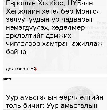
Европын Холбоо, НҮБ-ын
Хөгжлийн хөтөлбөр Монгол
залуучуудын ур чадварыг
нэмэгдүүлэх, хөдөлмөр
эрхлэлтийг дэмжих
чиглэлээр хамтран ажиллаж
байна
ДЭЛГЭРЭНГҮЙ
NEWS
Уур амьсгалын өөрчлөлтийн
толь бичиг: Уур амьсгалын