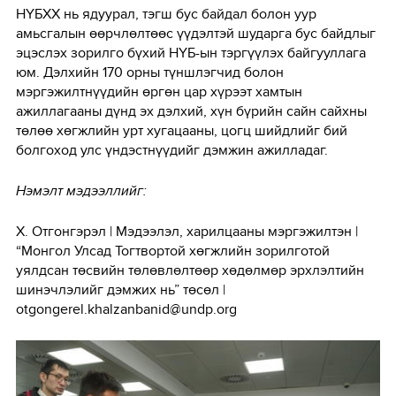
НҮБХХ нь ядуурал, тэгш бус байдал болон уур
амьсгалын өөрчлөлтөөс үүдэлтэй шударга бус байдлыг
эцэслэх зорилго бүхий НҮБ-ын тэргүүлэх байгууллага
юм. Дэлхийн 170 орны түншлэгчид болон
мэргэжилтнүүдийн өргөн цар хүрээт хамтын
ажиллагааны дүнд эх дэлхий, хүн бүрийн сайн сайхны
төлөө хөгжлийн урт хугацааны, цогц шийдлийг бий
болгоход улс үндэстнүүдийг дэмжин ажилладаг.
Нэмэлт мэдээллийг:
Х. Отгонгэрэл | Мэдээлэл, харилцааны мэргэжилтэн |
“Монгол Улсад Тогтвортой хөгжлийн зорилготой
уялдсан төсвийн төлөвлөлтөөр хөдөлмөр эрхлэлтийн
шинэчлэлийг дэмжих нь” төсөл |
otgongerel.khalzanbanid@undp.org