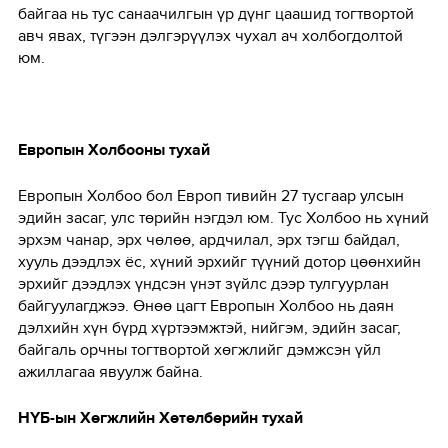
байгаа нь тус санаачилгын үр дүнг цаашид тогтвортой
авч явах, түгээн дэлгэрүүлэх чухал ач холбогдолтой
юм.
Европын Холбооны тухай
Европын Холбоо бол Европ тивийн 27 тусгаар улсын
эдийн засаг, улс төрийн нэгдэл юм. Тус Холбоо нь хүний
эрхэм чанар, эрх чөлөө, ардчилал, эрх тэгш байдал,
хууль дээдлэх ёс, хүний эрхийг түүний дотор цөөнхийн
эрхийг дээдлэх үндсэн үнэт зүйлс дээр тулгуурлан
байгуулагджээ. Өнөө цагт Европын Холбоо нь даян
дэлхийн хүн бүрд хүртээмжтэй, нийгэм, эдийн засаг,
байгаль орчны тогтвортой хөгжлийг дэмжсэн үйл
ажиллагаа явуулж байна.
НҮБ-ын Хөгжлийн Хөтөлбөрийн тухай