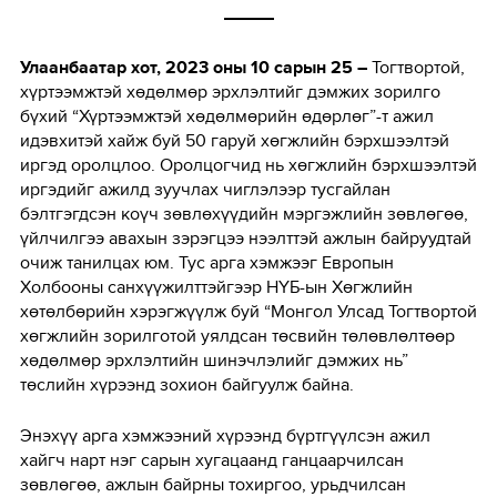
Улаанбаатар хот, 2023 оны 10 сарын 25 –
Тогтвортой,
хүртээмжтэй хөдөлмөр эрхлэлтийг дэмжих зорилго
бүхий
“Хүртээмжтэй хөдөлмөрийн өдөрлөг”-т ажил
идэвхитэй хайж буй 50 гаруй хөгжлийн бэрхшээлтэй
иргэд оролцлоо. Оролцогчид нь хөгжлийн бэрхшээлтэй
иргэдийг ажилд зуучлах чиглэлээр тусгайлан
бэлтгэгдсэн коүч зөвлөхүүдийн мэргэжлийн зөвлөгөө,
үйлчилгээ авахын зэрэгцээ нээлттэй ажлын байруудтай
очиж танилцах юм. Тус арга хэмжээг Европын
Холбооны санхүүжилттэйгээр НҮБ-ын Хөгжлийн
хөтөлбөрийн хэрэгжүүлж буй “Монгол Улсад Тогтвортой
хөгжлийн зорилготой уялдсан төсвийн төлөвлөлтөөр
хөдөлмөр эрхлэлтийн шинэчлэлийг дэмжих нь”
төслийн хүрээнд зохион байгуулж байна.
Энэхүү арга хэмжээний хүрээнд бүртгүүлсэн ажил
хайгч нарт нэг сарын хугацаанд ганцаарчилсан
зөвлөгөө, ажлын байрны тохиргоо, урьдчилсан