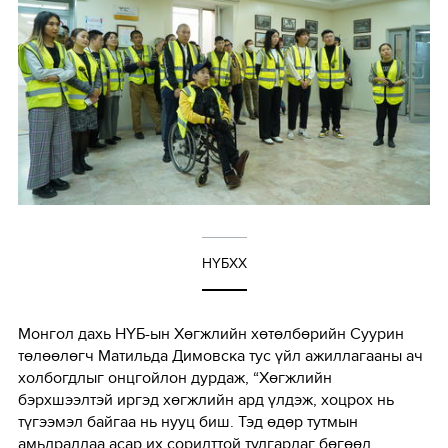
НҮБХХ
Монгол дахь НҮБ-ын Хөгжлийн хөтөлбөрийн Суурин
төлөөлөгч Матильда Димовска тус үйл ажиллагааны ач
холбогдлыг онцгойлон дурдаж, “Хөгжлийн
бэрхшээлтэй иргэд хөгжлийн ард үлдэж, хоцрох нь
түгээмэл байгаа нь нууц биш. Тэд өдөр тутмын
амьдралдаа асар их сорилттой тулгардаг бөгөөд