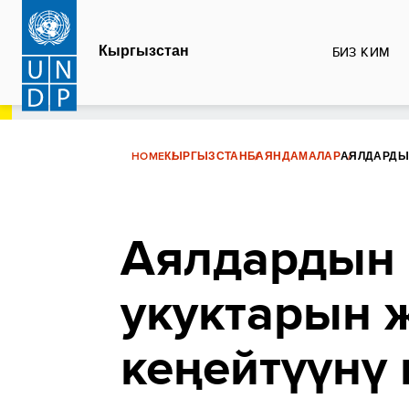
Skip
to
Кыргызстан
БИЗ КИМ
main
content
HOME
КЫРГЫЗСТАН
БАЯНДАМАЛАР
АЯЛДАРДЫН
Аялдардын
укуктарын 
кеңейтүүнү