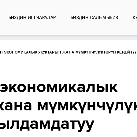
БИЗДИН ИШ-ЧАРАЛАР
БИЗДИН CАЛЫМЫБИЗ
К
 ЭКОНОМИКАЛЫК УКУКТАРЫН ЖАНА МҮМКҮНЧҮЛҮКТӨРҮН КЕҢЕЙТҮ
 экономикалык
жана мүмкүнчүлү
 ылдамдатуу