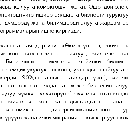
сыз кылууга көмөктөшүп жатат. Ошондой эле 
нөктөштүктө ишкер аялдарга бизнести туруктуу
өндүмдөрдү жана билимдерди алууга жардам б
ограммаларын ишке киргизди.
жашаган аялдар үчүн «Өкмөттүн тездеткичтер
ык контракт» схемасы сыяктуу демилгелер акт
. Биринчиси – мектепке чейинки билим 
ченемдик-укуктук тоскоолдуктарды азайтууга 
рлердин 90%дан ашыгын аялдар түзөт), экинчи
өлөргө, өзгөчө аялдарга, жеке бизнесин ачу
окутуу мүмкүнчүлүктөрүн берүү максатын көздө
ономикалык көз карандысыздыгын гана б
 экономикасын диверсификациялоого, ту
ктүрүүгө жана ички миграцияны кыскартууга кө