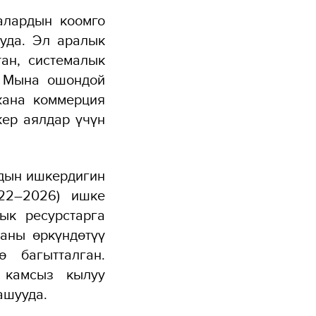
алардын коомго
уда. Эл аралык
ан, системалык
. Мына ошондой
жана коммерция
ер аялдар үчүн
дын ишкердигин
22–2026) ишке
ык ресурстарга
аны өркүндөтүү
 багытталган.
 камсыз кылуу
ашууда.