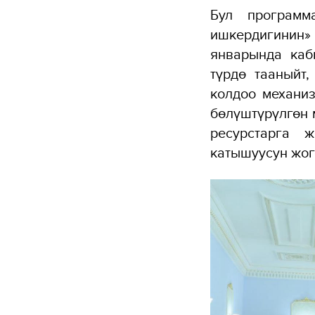
Бул программ
ишкердигинин
январында каб
түрдө тааныйт
колдоо механиз
бөлүштүрүлгөн
ресурстарга 
катышуусун жог