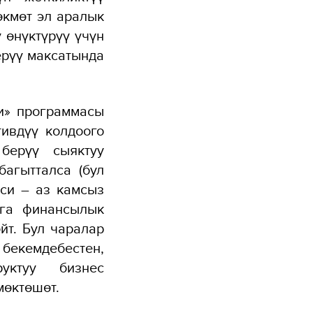
өкмөт эл аралык
 өнүктүрүү үчүн
ерүү максатында
и» программасы
ивдүү колдоого
берүү сыяктуу
багытталса (бул
си – аз камсыз
уга финансылык
йт. Бул чаралар
екемдебестен,
руктуу бизнес
мөктөшөт.