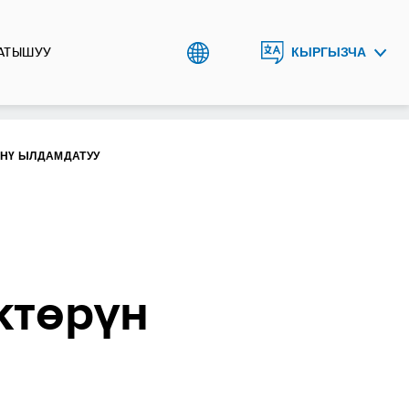
АТЫШУУ
КЫРГЫЗЧА
ENGLISH
РУССКИЙ
ҮНҮ ЫЛДАМДАТУУ
ктөрүн