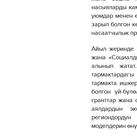
насыяларды кам
уюмдар менен ө
зарыл болгон к
насаатчылык пр
Айыл жеринде 
жана «Социалд
алынып жатат
тармактардагы 
тармакта ишке
болгон үй-бүл
гранттар жана 
аялдардын эк
региондордун
моделдерин өнү