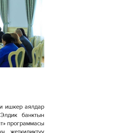
и ишкер аялдар
 Элдик банктын
ит» программасы
н жеткиликтүү