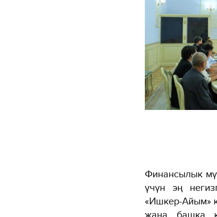
Финансылык мү
үчүн эң негиз
«Ишкер-Айым» к
жана башка к