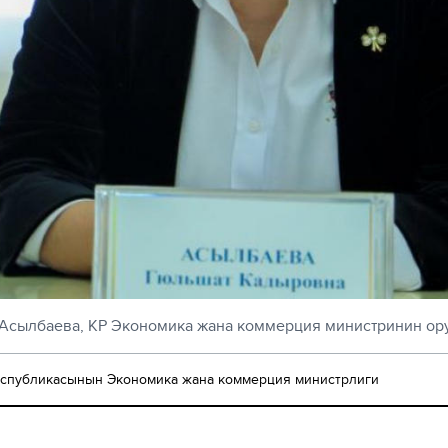
Асылбаева, КР Экономика жана коммерция министринин ор
спубликасынын Экономика жана коммерция министрлиги