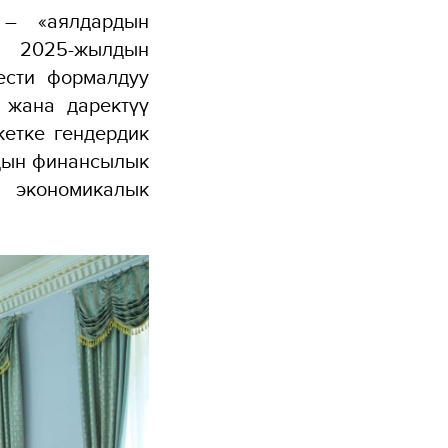
 – «аялдардын
. 2025-жылдын
ести формалдуу
 жана даректүү
кетке гендердик
дын финансылык
 экономикалык