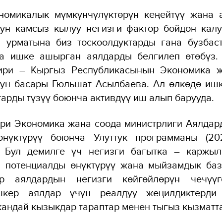
номикалык мүмкүнчүлүктөрүн кеңейтүү жана 
сун камсыз кылуу негизги фактор бойдон калу
н урматына биз тоскоолдуктарды гана бузбаст
да ишке ашырган аялдарды белгилеп өтөбүз
ири – Кыргыз Республикасынын Экономика 
рун басары Гюльшат Асылбаева. Ал өлкөдө ишк
арды түзүү боюнча активдүү иш алып барууда.
ери Экономика жана соода министрлиги Аялдар
өнүктүрүү боюнча Улуттук программаны (20
 Бул демилге үч негизги багытка – каржыл
к, потенциалды өнүктүрүү жана мыйзамдык баз
р аялдардын негизги көйгөйлөрүн чечүүгө
шкер аялдар үчүн реалдуу жеңилдиктерди
кандай кызыкдар тараптар менен тыгыз кызматт