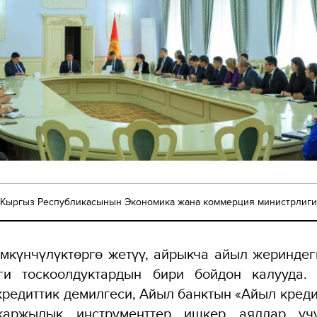
Кыргыз Республикасынын Экономика жана коммерция министрлиги
мкүнчүлүктөргө жетүү, айрыкча айыл жериндег
ги тоскоолдуктардын бири бойдон калууда.
редиттик демилгеси, Айыл банктын «Айыл кред
аржылык инструменттер ишкер аялдар үчү