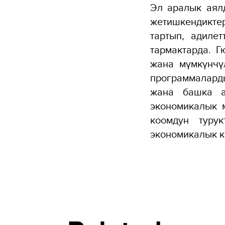
Эл аралык аял
жетишкендикте
тартып, адиле
тармактарда. 
жана мүмкүнчү
программалард
жана башка а
экономикалык 
коомдун турук
экономикалык к