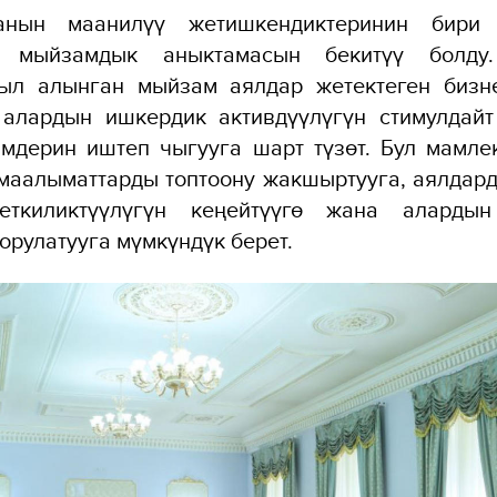
анын маанилүү жетишкендиктеринин бири
» мыйзамдык аныктамасын бекитүү болду
ыл алынган мыйзам аялдар жетектеген бизн
, алардын ишкердик активдүүлүгүн стимулдайт
мдерин иштеп чыгууга шарт түзөт. Бул мамле
 маалыматтарды топтоону жакшыртууга, аялдар
жеткиликтүүлүгүн кеңейтүүгө жана алардын
орулатууга мүмкүндүк берет.