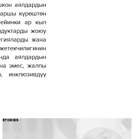
шкон аялдардын
каршы күрөштөн
чейинки ар кыл
лдуктарды жоюу
егияларды жана
жетекчилигинин
нда аялдардын
на эмес, жалпы
п, инклюзивдүү
STORIES