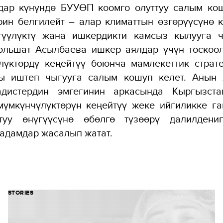
дар күнүндө БУУӨП коомго олуттуу салым ко
рин белгилейт – алар климаттын өзгөрүүсүнө 
ттүүлүктү жана ишкердикти камсыз кылууга 
Гюльшат Асылбаева ишкер аялдар үчүн тоскоо
лүктөрдү кеңейтүү боюнча мамлекеттик страт
ы иштеп чыгууга салым кошуп келет. Анын 
дистердин эмгегинин аркасында Кыргызста
мүмкүнчүлүктөрүн кеңейтүү жеке ийгиликке га
туу өнүгүүсүнө өбөлгө түзөөрү далилдени
адамдар жасалып жатат.
STORIES