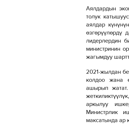
Аялдардын эко
толук катышуу
аялдар күнүнү
өзгөрүүлөрдү 
лидерлердин б
министринин о
жагымдуу шартт
2021-жылдан б
колдоо жана 
ашырып жатат.
жеткиликтүүлү
аркылуу ишке
Министрлик и
максатында ар 