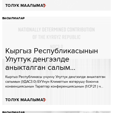
ТОЛУК МААЛЫМАТ
БАСЫЛМАЛАР
Кыргыз Республикасынын
Улуттук деңгээлде
аныкталган салым...
Кыргыз Республикасы үчүнчү Улуттук деңгээлде аныкталган
салымын (УДАС3.0) БУУнун Климаттын өзгөрүшү боюнча
конвенциясынын Тараптар конференциясынын (1/CP.21 ) ч...
ТОЛУК МААЛЫМАТ
БАСЫЛМАЛАР