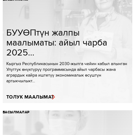
БУУӨПтүн жалпы
маалыматы: aйыл чарба
2025...
Кыргыз Республикасынын 2030-жылга чейин кабыл алынган
Улуттук өнүктүрүү программасында айыл чарбасы жана
агрардык кайра иштетүү экономикалык өсүштүн
артыкчылыкт...
ТОЛУК МААЛЫМАТ
БАСЫЛМАЛАР