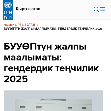
Skip
to
Кыргызстан
main
content
HOME
КЫРГЫЗСТАН
БУУӨПТҮН ЖАЛПЫ МААЛЫМАТЫ: ГЕНДЕРДИК ТЕҢЧИЛИК 2025
БУУӨПтүн жалпы
маалыматы:
гендердик теңчилик
2025