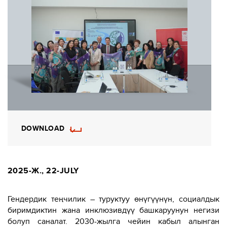
DOWNLOAD
2025-Ж., 22-JULY
Гендердик теңчилик – туруктуу өнүгүүнүн, социалдык
биримдиктин жана инклюзивдүү башкаруунун негизи
болуп саналат. 2030-жылга чейин кабыл алынган