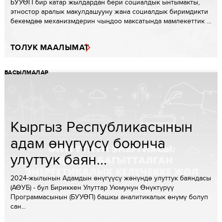
БУУӨП бир катар жылдардан бери социалдык ынтымакты,
этностор аралык макулдашууну жана социалдык биримдикти
бекемдөө механизмдерин чыңдоо максатында мамлекеттик ...
ТОЛУК МААЛЫМАТ
БАСЫЛМАЛАР
Кыргыз Республикасынын
адам өнүгүүсү боюнча
улуттук баян...
2024-жылынын Адамдын өнүгүүсү жөнүндө улуттук баяндасы
(АӨУБ) - бул Бириккен Улуттар Уюмунун Өнүктүрүү
Программасынын (БУУӨП) башкы аналитикалык өнүмү болуп
сан...