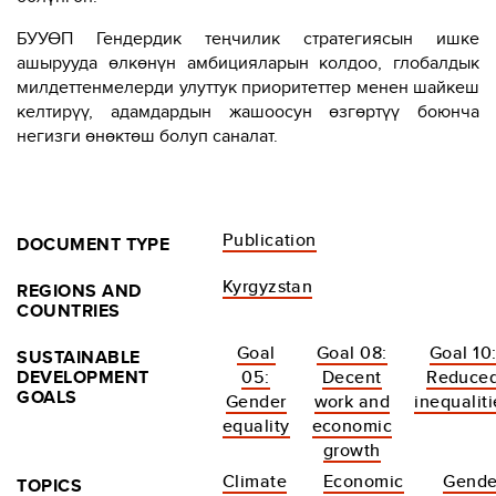
БУУӨП Гендердик теңчилик стратегиясын ишке
ашырууда өлкөнүн амбицияларын колдоо, глобалдык
милдеттенмелерди улуттук приоритеттер менен шайкеш
келтирүү, адамдардын жашоосун өзгөртүү боюнча
негизги өнөктөш болуп саналат.
Publication
DOCUMENT TYPE
Kyrgyzstan
REGIONS AND
COUNTRIES
Goal
Goal 08:
Goal 10
SUSTAINABLE
DEVELOPMENT
05:
Decent
Reduce
GOALS
Gender
work and
inequaliti
equality
economic
growth
Climate
Economic
Gende
TOPICS