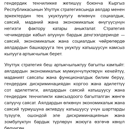
гендердик теңчиликке жетишүү боюнча Кыргыз
Республикасынын Улуттук стратегиясында аялдар менен
эркектердин тең укуктуулугу өлкөнүн социалдык,
саясий, маданий жана экономикалык өнүгүүсүнүн
негизги фактору катары аныкталат. Стратегия
чечимдерди кабыл алуунун бардык деңгээлдеринде —
саясий, экономикалык жана социалдык чөйрөлөрдө
аялдардын башкарууга тең укуктуу катышуусун камсыз
кылууга артыкчылык берет.
Улуттук стратегия беш артыкчылыктуу багытты камтыйт:
аялдардын экономикалык мүмкүнчүлүктөрүн кеңейтүү,
маданият саясаты жана функционалдык билим берүү,
гендердик дискриминациядан коргоо жана адилеттүү
сот адилеттиги, аялдардын саясий катышуусу жана
гендердик теңчиликти камсыздоого багытталган жөнгө
салуучу саясат. Аялдардын өлкөнүн экономикалык жана
саясий турмушуна активдүү катышуусу үчүн шарттарды
түзүүгө, ошондой эле дискриминациянын жана
зомбулуктун бардык түрлөрүн жоюуга өзгөчө көңүл
бөлүнгөн.