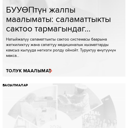
БУУӨПтүн жалпы
маалыматы: cаламаттыкты
сактоо тармагындаг...
Натыйжалуу саламаттыкты сактоо системасы баарына
жеткиликтүү жана сапаттуу медициналык кызматтарды
камсыз кылууда негизги ролду ойнойт. Туруктуу өнүгүүнүн
макса...
ТОЛУК МААЛЫМАТ
БАСЫЛМАЛАР