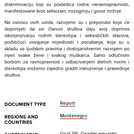
diskriminaciju koji su posledica rodne neravnopravnosti,
manifestovane kroz seksizam, mizoginiju i govor mržnje.
Na osnovu ovih uvida, razvijene su i preporuke koje će
doprinijeti da svi članovi društva daju svoj doprinos
iskorjenjivanju rodnih stereotipa i seksističkih stavova,
podstičući usvajanje vrijednosti i ponašanja, koja su u
skladu sa ljudskim pravima i dostojanstvenim razvojem po
mjeri svake žene i svakog muškarca. Samo odlučnom
borbom za ravnopravnost i odbacivanjem štetnih normi i
stereotipa možemo zajedno graditi inkluzivnije i pravednije
društvo.
Report
DOCUMENT TYPE
Montenegro
REGIONS AND
COUNTRIES
Goal 05: Gender equality