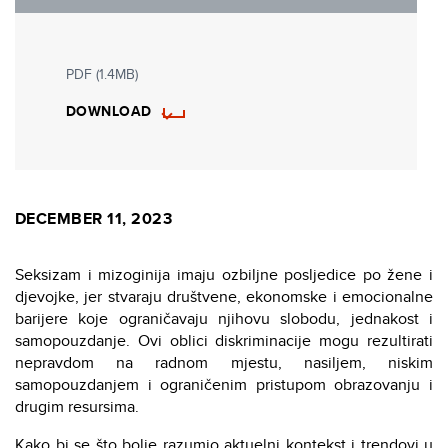
PDF (1.4MB)
DOWNLOAD
DECEMBER 11, 2023
Seksizam i mizoginija imaju ozbiljne posljedice po žene i
djevojke, jer stvaraju društvene, ekonomske i emocionalne
barijere koje ograničavaju njihovu slobodu, jednakost i
samopouzdanje. Ovi oblici diskriminacije mogu rezultirati
nepravdom na radnom mjestu, nasiljem, niskim
samopouzdanjem i ograničenim pristupom obrazovanju i
drugim resursima.
Kako bi se što bolje razumio aktuelni kontekst i trendovi u