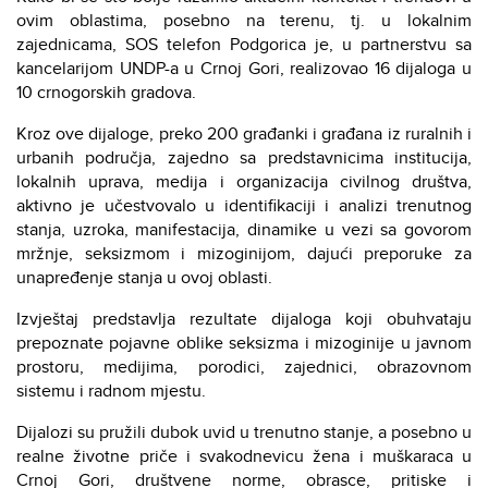
ovim oblastima, posebno na terenu, tj. u lokalnim
zajednicama, SOS telefon Podgorica je, u partnerstvu sa
kancelarijom UNDP-a u Crnoj Gori, realizovao 16 dijaloga u
10 crnogorskih gradova.
Kroz ove dijaloge, preko 200 građanki i građana iz ruralnih i
urbanih područja, zajedno sa predstavnicima institucija,
lokalnih uprava, medija i organizacija civilnog društva,
aktivno je učestvovalo u identifikaciji i analizi trenutnog
stanja, uzroka, manifestacija, dinamike u vezi sa govorom
mržnje, seksizmom i mizoginijom, dajući preporuke za
unapređenje stanja u ovoj oblasti.
Izvještaj predstavlja rezultate dijaloga koji obuhvataju
prepoznate pojavne oblike seksizma i mizoginije u javnom
prostoru, medijima, porodici, zajednici, obrazovnom
sistemu i radnom mjestu.
Dijalozi su pružili dubok uvid u trenutno stanje, a posebno u
realne životne priče i svakodnevicu žena i muškaraca u
Crnoj Gori, društvene norme, obrasce, pritiske i