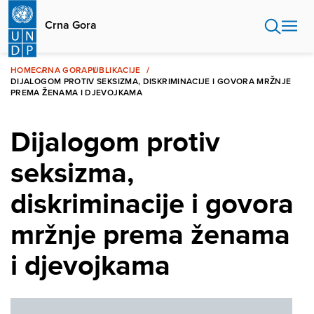
Skip
to
Crna Gora
main
content
HOME
CRNA GORA
PUBLIKACIJE
DIJALOGOM PROTIV SEKSIZMA, DISKRIMINACIJE I GOVORA MRŽNJE
PREMA ŽENAMA I DJEVOJKAMA
Dijalogom protiv
seksizma,
diskriminacije i govora
mržnje prema ženama
i djevojkama