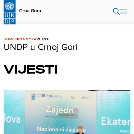
Skip
to
Crna Gora
main
content
HOME
CRNA GORA
VIJESTI
UNDP u Crnoj Gori
VIJESTI