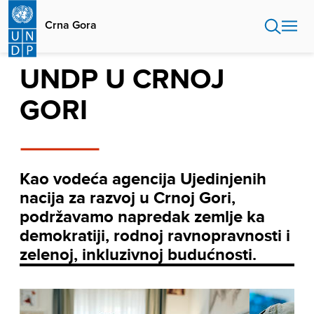
Skip
to
Crna Gora
main
content
UNDP U CRNOJ
GORI
Kao vodeća agencija Ujedinjenih
nacija za razvoj u Crnoj Gori,
podržavamo napredak zemlje ka
demokratiji, rodnoj ravnopravnosti i
zelenoj, inkluzivnoj budućnosti.