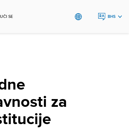
UČI SE
BHS
ENGLISH
odne
vnosti za
titucije