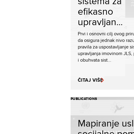
sistema za
efikasno
upravljan...
Prvi i osnovni cilj ovog prir
da osigura jednak nivo raz
pravila za uspostavljanje s
upravljanja imovinom JLS,
i obuhvata sist...
ČITAJ VIŠE
PUBLICATIONS
Mapiranje us
socijalne pom