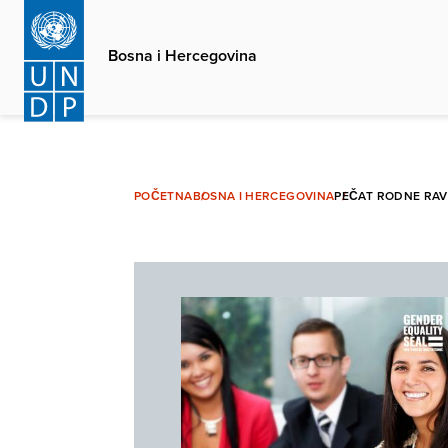
Skip
to
Bosna i Hercegovina
main
content
POČETNA
BOSNA I HERCEGOVINA
PEČAT RODNE RAV