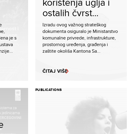
korištenja uglja i
ostalih čvrst...
e
Izradu ovog važnog strateškog
pe,
dokumenta osiguralo je Ministarstvo
đena je s
komunalne privrede, infrastrukture,
ustava
prostornog uređenja, građenja i
zije...
zaštite okoliša Kantona Sa...
ČITAJ VIŠE
PUBLICATIONS
e