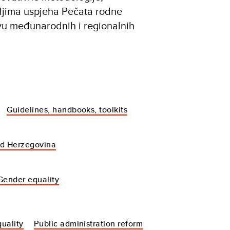
ljima uspjeha Pečata rodne
vu međunarodnih i regionalnih
Guidelines, handbooks, toolkits
nd Herzegovina
Gender equality
uality
Public administration reform