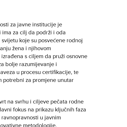
ti za javne institucije je
 ima za cilj da podrži i oda
u svijetu koje su posvećene rodnoj
vanju žena i njihovom
 izrađena s ciljem da pruži osnovne
za bolje razumijevanje i
aveza u procesu certifikacije, te
im potrebni za promjene unutar
vrt na svrhu i ciljeve pečata rodne
lavni fokus na prikazu ključnih faza
e ravnopravnosti u javnim
inovativne metodologije,