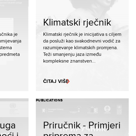
Klimatski rječnik
učnika je
Klimatski rječnik je inicijativa s ciljem
umijevanja
da posluži kao svakodnevni vodič za
istema
razumijevanje klimatskih promjena.
 predmeta
Teži smanjenju jaza između
kompleksne znanstven...
ČITAJ VIŠE
PUBLICATIONS
luga
Priručnik - Primjeri
oći i
priprema za