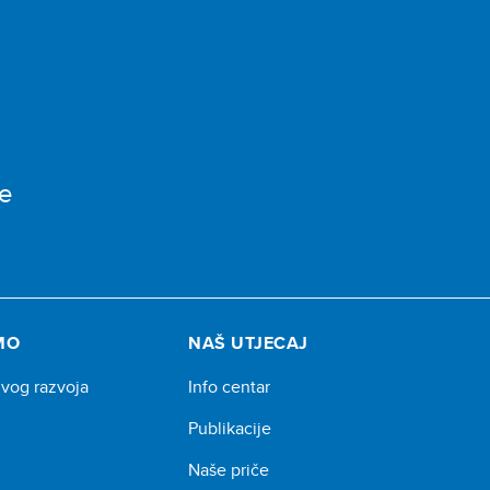
e
MO
NAŠ UTJECAJ
ivog razvoja
Info centar
Publikacije
Naše priče