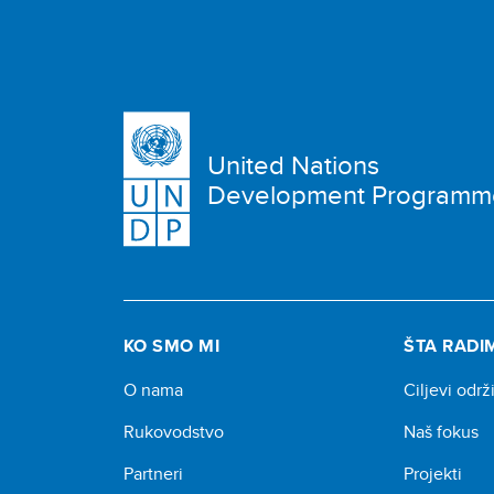
United Nations
Development Programm
KO SMO MI
ŠTA RADI
O nama
Ciljevi održ
Rukovodstvo
Naš fokus
Partneri
Projekti