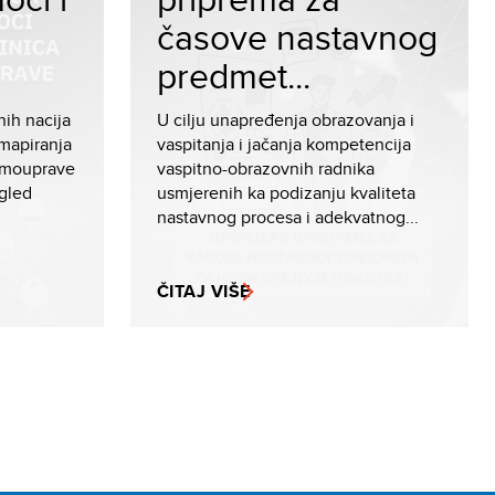
časove nastavnog
predmet...
ih nacija
U cilju unapređenja obrazovanja i
mapiranja
vaspitanja i jačanja kompetencija
samouprave
vaspitno-obrazovnih radnika
egled
usmjerenih ka podizanju kvaliteta
nastavnog procesa i adekvatnog...
ČITAJ VIŠE