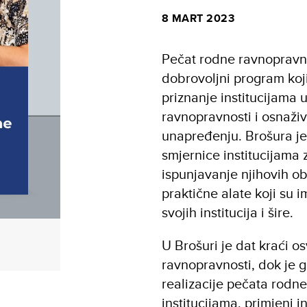
8 MART 2023
Pečat rodne ravnopravnos
dobrovoljni program koji
priznanje institucijama 
ravnopravnosti i osnaži
unapređenju. Brošura je
smjernice institucijama 
ispunjavanje njihovih ob
praktične alate koji su 
svojih institucija i šire.
U Brošuri je dat kraći os
ravnopravnosti, dok je g
realizacije pečata rodn
institucijama, primjeni 