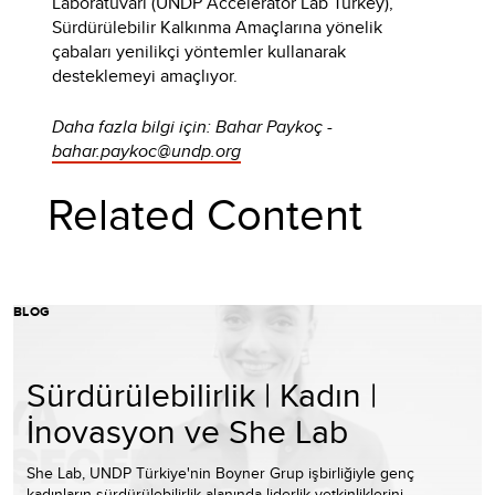
Laboratuvarı (UNDP Accelerator Lab Turkey),
Sürdürülebilir Kalkınma Amaçlarına yönelik
çabaları yenilikçi yöntemler kullanarak
desteklemeyi amaçlıyor.
Daha fazla bilgi için: Bahar Paykoç -
bahar.paykoc@undp.org
Related Content
BLOG
Sürdürülebilirlik | Kadın |
İnovasyon ve She Lab
She Lab, UNDP Türkiye'nin Boyner Grup işbirliğiyle genç
kadınların sürdürülebilirlik alanında liderlik yetkinliklerini