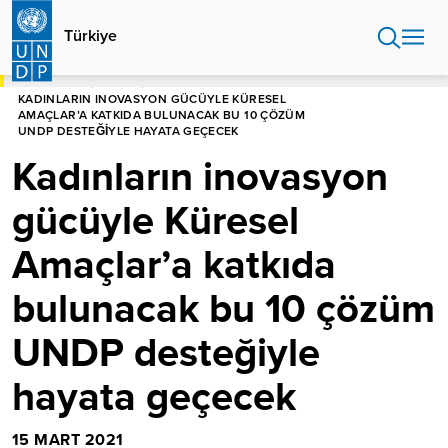
Ana
içeriğe
Türkiye
atla
ANASAYFA
TÜRKIYE
KADINLARIN INOVASYON GÜCÜYLE KÜRESEL
AMAÇLAR’A KATKIDA BULUNACAK BU 10 ÇÖZÜM
UNDP DESTEĞIYLE HAYATA GEÇECEK
Kadınların inovasyon
gücüyle Küresel
Amaçlar’a katkıda
bulunacak bu 10 çözüm
UNDP desteğiyle
hayata geçecek
15 MART 2021