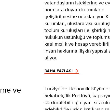
vatandaşların isteklerine ve e
normlara duyarlı kurumların
geliştirilmesine odaklanıyor. 
kurumları, uluslararası kuruluşl
toplum kuruluşları ile işbirliği 
hukukun üstünlüğü ve toplumsa
katılımcılık ve hesap verebilirl
insan haklarına ilişkin yapısal 
alıyor.
DAHA FAZLASI
üme ve
Türkiye’de Ekonomik Büyüme 
Rekabetçilik Portföyü, kapsayıc
sürdürülebilirliğin yanı sıra ul
edebilirliğe ilişkin kritik yapıs