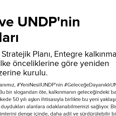
 ve UNDP'nin
arı
Stratejik Planı, Entegre kalkınm
lke önceliklerine göre yeniden
zerine kurulu.
lanımız, #YeniNesilUNDP'nin #GeleceğeDayanıklıU
Bu bir slogandan öte, kalkınmanın geleceğindeki ba
ede 50 yılı aşkın ihtisasıyla birlikte bu yeni yaklaş
ç duydukları alanlara odaklanabilmemizi sağlıyor. Bir
çimlerini denge içinde, daha adil ve sürdürülebilir b