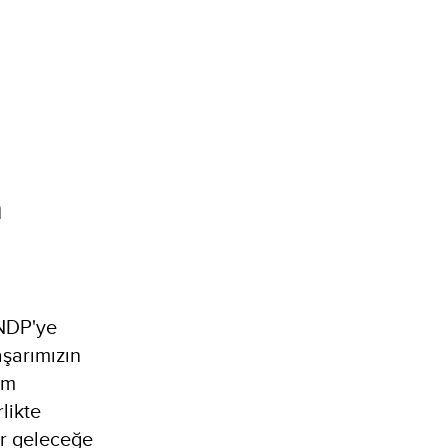
a
NDP'ye
şarımızın
ım
likte
ir geleceğe