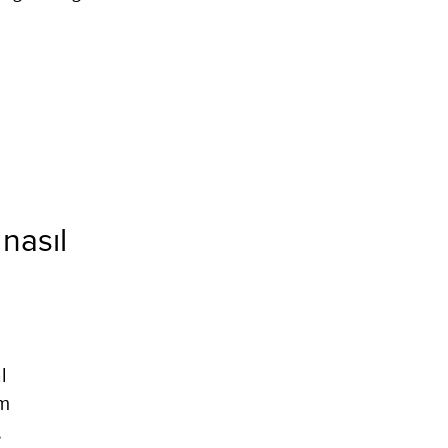
nasıl
l
im
,