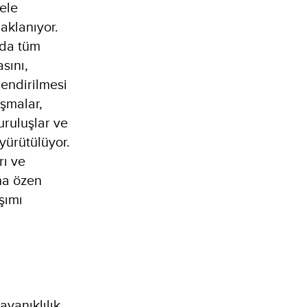
ele
aklanıyor.
nda tüm
sını,
lendirilmesi
ışmalar,
uruluşlar ve
 yürütülüyor.
rı ve
na özen
aşımı
Dayanıklılık