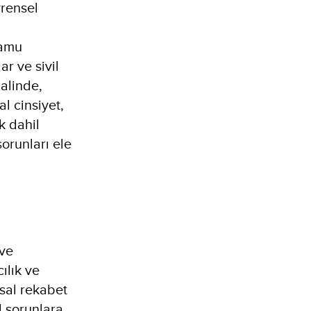
vrensel
Kamu
ar ve sivil
halinde,
l cinsiyet,
ik dahil
sorunları ele
ve
ılık ve
usal rekabet
al sorunlara