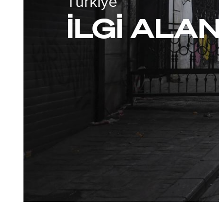
Türkiye
İLGI ALA