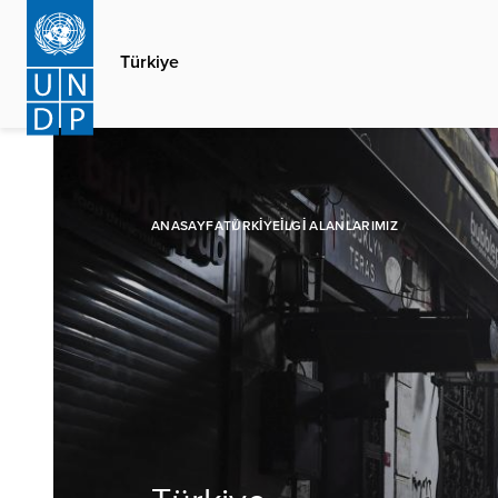
Ana
içeriğe
Türkiye
atla
ANASAYFA
TÜRKIYE
İLGI ALANLARIMIZ