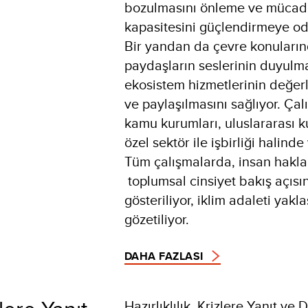
bozulmasını önleme ve mücad
kapasitesini güçlendirmeye od
Bir yandan da çevre konuları
paydaşların seslerinin duyulma
ekosistem hizmetlerinin değer
ve paylaşılmasını sağlıyor. Çal
kamu kurumları, uluslararası k
özel sektör ile işbirliği halinde
Tüm çalışmalarda, insan hakla
toplumsal cinsiyet bakış açısı
gösteriliyor, iklim adaleti yakl
gözetiliyor.
DAHA FAZLASI
Hazırlıklılık, Krizlere Yanıt ve 