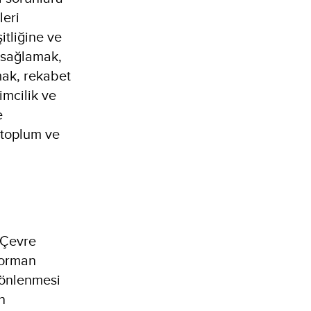
leri
itliğine ve
 sağlamak,
mak, rekabet
imcilik ve
e
 toplum ve
e Çevre
, orman
 önlenmesi
n