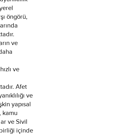
yerel
rşı öngörü,
arında
adır.
arın ve
 daha
hızlı ve
tadır. Afet
yanıklılığı ve
şkin yapısal
, kamu
ar ve Sivil
birliği içinde