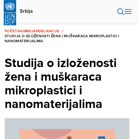
Skip
to
Srbija
main
content
POČETNA
SRBIJA
PUBLIKACIJE
STUDIJA O IZLOŽENOSTI ŽENA I MUŠKARACA MIKROPLASTICI I
NANOMATERIJALIMA
Studija o izloženosti
žena i muškaraca
mikroplastici i
nanomaterijalima