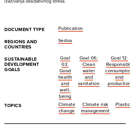
izazivanja oksidativnog stresa.
Publication
DOCUMENT TYPE
Serbia
REGIONS AND
COUNTRIES
Goal
Goal 06:
Goal 12:
SUSTAINABLE
DEVELOPMENT
03:
Clean
Responsib
GOALS
Good
water
consumpti
health
and
and
and
sanitation
productio
well-
being
Climate
Climate risk
Plasti
TOPICS
change
management