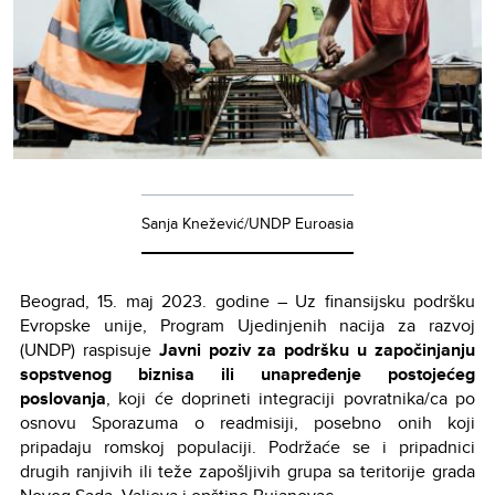
Sanja Knežević/UNDP Euroasia
Beograd, 15. maj 2023. godine – Uz finansijsku podršku
Evropske unije, Program Ujedinjenih nacija za razvoj
(UNDP) raspisuje
Javni poziv za podršku u započinjanju
sopstvenog biznisa ili unapređenje postojećeg
poslovanja
, koji će doprineti integraciji povratnika/ca po
osnovu Sporazuma o readmisiji, posebno onih koji
pripadaju romskoj populaciji. Podržaće se i pripadnici
drugih ranjivih ili teže zapošljivih grupa sa teritorije grada