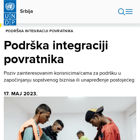
Skip
to
Srbija
main
content
POČETNA
SRBIJA
PODRŠKA INTEGRACIJI POVRATNIKA
Podrška integraciji
povratnika
Poziv zainteresovanim korisnicima/cama za podršku u
započinjanju sopstvenog biznisa ili unapređenje postojećeg
17. МАЈ 2023.