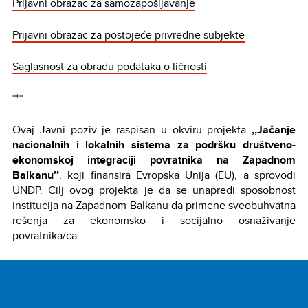
Prijavni obrazac za samozapošljavanje
Prijavni obrazac za postojeće privredne subjekte
Saglasnost za obradu podataka o ličnosti
***
Ovaj Javni poziv je raspisan u okviru projekta
,,Jačanje
nacionalnih i lokalnih sistema za podršku društveno-
ekonomskoj integraciji povratnika na Zapadnom
Balkanu’’
, koji finansira Evropska Unija (EU), a sprovodi
UNDP. Cilj ovog projekta je da se unapredi sposobnost
institucija na Zapadnom Balkanu da primene sveobuhvatna
rešenja za ekonomsko i socijalno osnaživanje
povratnika/ca.