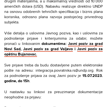
drugim materijalima, a u maksimalnoj vrednosti od 10.000
američkih dolara (USD). Nabavku realizuje direktno UNDP
na osnovu odobrenih tehničkih specifikacija i biznis plana
korisnika, odnosno plana razvoja postojećeg privrednog
subjekta.
Više detalja o uslovima Javnog poziva, kao i uslovima za
podnošenje prijave i kriterijumima za odabir, možete
pronaći u linkovanim
dokumentima:
Javni poziv za grad
Novi Sad
,
Javni poziv za grad Valjevo
i
Javni poziv za
opštinu Bujanovac
.
Sve prijave treba da budu dostavljene putem elektronske
pošte na adresu: integracija.povratnika.rs@undp.org. Rok
za podnošenje prijava za ovaj Javni poziv je
15.07.2023.
godine, do 15h
.
U nastavku su linkovi za preuzimanje dokumentacije
neophodne za prijavu: