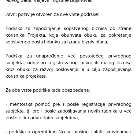
Novog Sada, Valjeva i opštine Bujanovac.
Javni poziv je otvoren za dve vrste podrške:
Podrška za započinjanje sopstvenog biznisa od strane
korisnika Projekta, koja obuhvata obuku za pokretanje
sopstvenog posla i obuku za izradu biznis plana;
Podrška za unapređenje već postojećeg privrednog
subjekta, odnosno registrovanog mikro ili malog biznisa
kroz obuku za razvoj poslovanja, a u cilju zapošljavanja
korisnika projekata.
Za obe vrste podrške biće obezbeđena:
- mentorska pomoć pre i posle registracije privrednog
subjekta, tj. pre i posle zapošljavanja novih radnika u već
postojećim privrednim subjektima;
- podrška u opremi kao što su mašine i alati, sirovinama i