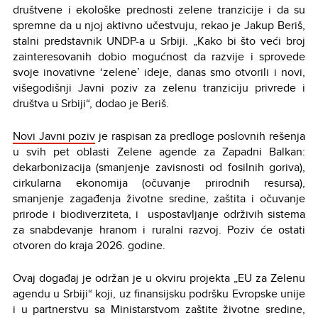
društvene i ekološke prednosti zelene tranzicije i da su
spremne da u njoj aktivno učestvuju, rekao je Jakup Beriš,
stalni predstavnik UNDP-a u Srbiji. „Kako bi što veći broj
zainteresovanih dobio mogućnost da razvije i sprovede
svoje inovativne ‘zelene’ ideje, danas smo otvorili i novi,
višegodišnji Javni poziv za zelenu tranziciju privrede i
društva u Srbiji“, dodao je Beriš.
Novi Javni poziv
je raspisan za predloge poslovnih rešenja
u svih pet oblasti Zelene agende za Zapadni Balkan:
dekarbonizacija (smanjenje zavisnosti od fosilnih goriva),
cirkularna ekonomija (očuvanje prirodnih resursa),
smanjenje zagađenja životne sredine, zaštita i očuvanje
prirode i biodiverziteta, i uspostavljanje održivih sistema
za snabdevanje hranom i ruralni razvoj. Poziv će ostati
otvoren do kraja 2026. godine.
Ovaj događaj je održan je u okviru projekta „EU za Zelenu
agendu u Srbiji“ koji, uz finansijsku podršku Evropske unije
i u partnerstvu sa Ministarstvom zaštite životne sredine,