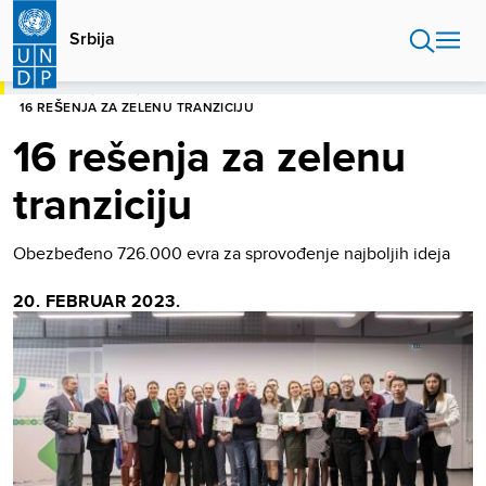
Skip
to
Srbija
main
content
POČETNA
SRBIJA
16 REŠENJA ZA ZELENU TRANZICIJU
16 rešenja za zelenu
tranziciju
Obezbeđeno 726.000 evra za sprovođenje najboljih ideja
20. FEBRUAR 2023.