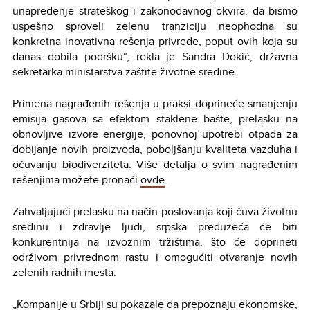
unapređenje strateškog i zakonodavnog okvira, da bismo
uspešno sproveli zelenu tranziciju neophodna su
konkretna inovativna rešenja privrede, poput ovih koja su
danas dobila podršku“, rekla je Sandra Dokić, državna
sekretarka ministarstva zaštite životne sredine.
Primena nagrađenih rešenja u praksi doprineće smanjenju
emisija gasova sa efektom staklene bašte, prelasku na
obnovljive izvore energije, ponovnoj upotrebi otpada za
dobijanje novih proizvoda, poboljšanju kvaliteta vazduha i
očuvanju biodiverziteta. Više detalja o svim nagrađenim
rešenjima možete pronaći
ovde
.
Zahvaljujući prelasku na način poslovanja koji čuva životnu
sredinu i zdravlje ljudi, srpska preduzeća će biti
konkurentnija na izvoznim tržištima, što će doprineti
održivom privrednom rastu i omogućiti otvaranje novih
zelenih radnih mesta.
„Kompanije u Srbiji su pokazale da prepoznaju ekonomske,