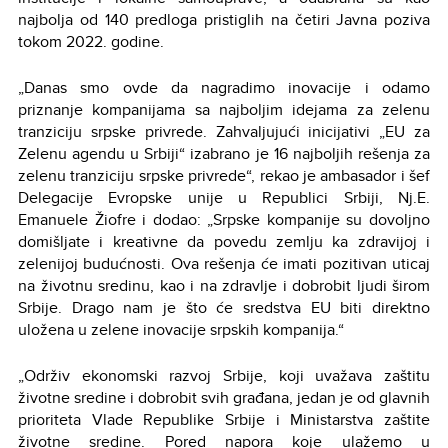
najbolja od 140 predloga pristiglih na četiri Javna poziva
tokom 2022. godine.
„Danas smo ovde da nagradimo inovacije i odamo
priznanje kompanijama sa najboljim idejama za zelenu
tranziciju srpske privrede. Zahvaljujući inicijativi „EU za
Zelenu agendu u Srbiji“ izabrano je 16 najboljih rešenja za
zelenu tranziciju srpske privrede“, rekao je ambasador i šef
Delegacije Evropske unije u Republici Srbiji, Nj.E.
Emanuele Žiofre i dodao: „Srpske kompanije su dovoljno
domišljate i kreativne da povedu zemlju ka zdravijoj i
zelenijoj budućnosti. Ova rešenja će imati pozitivan uticaj
na životnu sredinu, kao i na zdravlje i dobrobit ljudi širom
Srbije. Drago nam je što će sredstva EU biti direktno
uložena u zelene inovacije srpskih kompanija.“
„Održiv ekonomski razvoj Srbije, koji uvažava zaštitu
životne sredine i dobrobit svih građana, jedan je od glavnih
prioriteta Vlade Republike Srbije i Ministarstva zaštite
životne sredine. Pored napora koje ulažemo u