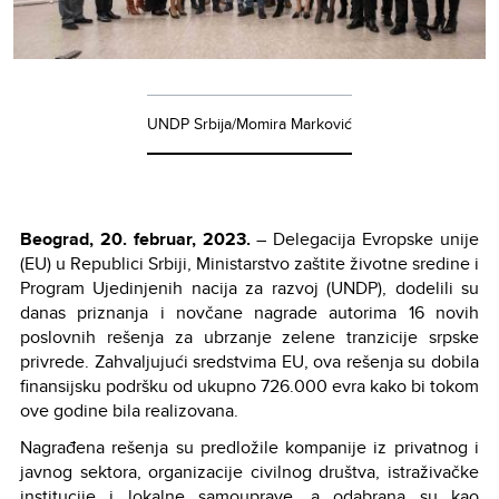
UNDP Srbija/Momira Marković
Beograd, 20. februar, 2023.
– Delegacija Evropske unije
(EU) u Republici Srbiji, Ministarstvo zaštite životne sredine i
Program Ujedinjenih nacija za razvoj (UNDP), dodelili su
danas priznanja i novčane nagrade autorima 16 novih
poslovnih rešenja za ubrzanje zelene tranzicije srpske
privrede. Zahvaljujući sredstvima EU, ova rešenja su dobila
finansijsku podršku od ukupno 726.000 evra kako bi tokom
ove godine bila realizovana.
Nagrađena rešenja su predložile kompanije iz privatnog i
javnog sektora, organizacije civilnog društva, istraživačke
institucije i lokalne samouprave, a odabrana su kao