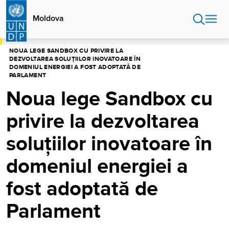
Sari
la
Moldova
conținutul
principal
ACASĂ
MOLDOVA
CENTRU MEDIA
NOUA LEGE SANDBOX CU PRIVIRE LA
DEZVOLTAREA SOLUȚIILOR INOVATOARE ÎN
DOMENIUL ENERGIEI A FOST ADOPTATĂ DE
PARLAMENT
Noua lege Sandbox cu
privire la dezvoltarea
soluțiilor inovatoare în
domeniul energiei a
fost adoptată de
Parlament