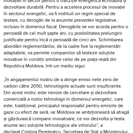
inovației în sector pentru o tranziție energetică echitabilă și
dezvoltare durabilă. Pentru a accelera procesul de inovație
în sectorul energetic, va fi instituit un regim special de
testare, cu derogări de la anumite prevederi legislative,
inclusiv în domeniul fiscal. Derogările se vor acorda pentru o
perioadă de cel mult șapte ani, cu posibilitatea prelungirii
justificate pentru încă o perioadă de cinci ani. Schimbarea
abordării reglementărilor, de la cadre fixe la reglementări
adaptabile, va permite companiilor să testeze soluțiile
inovative în condiții similare celor de pe piața reală din
Republica Moldova, într-un mediu sigur.
„În angajamentul nostru de a atinge emisii nete zero de
carbon către 2050, tehnologiile actuale sunt insuficiente.
Din acest motiv, este nevoie de cercetare și dezvoltare
comercială a noilor tehnologii în domeniul energetic, care
este, tradițional, principalul responsabil pentru emisiile de
gaze cu efect de seră, iar Moldova se ambiționează să atragă
și găzduiască companii inovatoare, ce vor dezvolta și testa
anume aici soluțiile tehnologice ale viitorului”, a
declarat Cristina Pereteatcu, Secretara de Stat a Ministerului