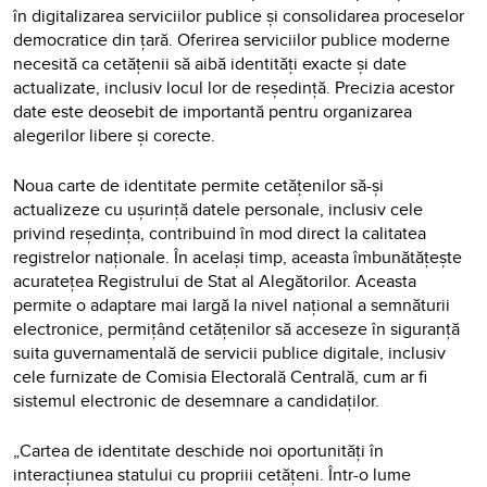
în digitalizarea serviciilor publice și consolidarea proceselor
democratice din țară. Oferirea serviciilor publice moderne
necesită ca cetățenii să aibă identități exacte și date
actualizate, inclusiv locul lor de reședință. Precizia acestor
date este deosebit de importantă pentru organizarea
alegerilor libere și corecte.
Noua carte de identitate permite cetățenilor să-și
actualizeze cu ușurință datele personale, inclusiv cele
privind reședința, contribuind în mod direct la calitatea
registrelor naționale. În același timp, aceasta îmbunătățește
acuratețea Registrului de Stat al Alegătorilor. Aceasta
permite o adaptare mai largă la nivel național a semnăturii
electronice, permițând cetățenilor să acceseze în siguranță
suita guvernamentală de servicii publice digitale, inclusiv
cele furnizate de Comisia Electorală Centrală, cum ar fi
sistemul electronic de desemnare a candidaților.
„Cartea de identitate deschide noi oportunități în
interacțiunea statului cu propriii cetățeni. Într-o lume