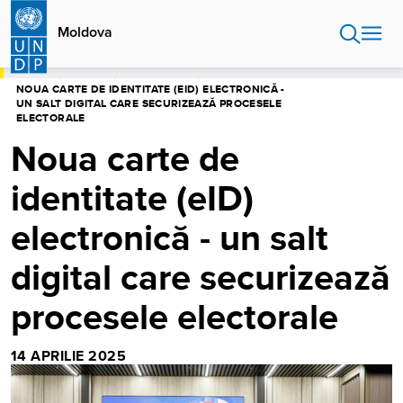
Sari
la
Moldova
conținutul
principal
ACASĂ
MOLDOVA
CENTRU MEDIA
NOUA CARTE DE IDENTITATE (EID) ELECTRONICĂ -
UN SALT DIGITAL CARE SECURIZEAZĂ PROCESELE
ELECTORALE
Noua carte de
identitate (eID)
electronică - un salt
digital care securizează
procesele electorale
14 APRILIE 2025