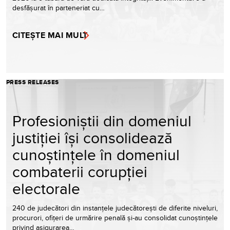
desfășurat în parteneriat cu…
CITEȘTE MAI MULT
PRESS RELEASES
Profesioniștii din domeniul
justiției își consolidează
cunoștințele în domeniul
combaterii corupției
electorale
240 de judecători din instanțele judecătorești de diferite niveluri,
procurori, ofițeri de urmărire penală și-au consolidat cunoștințele
privind asigurarea…