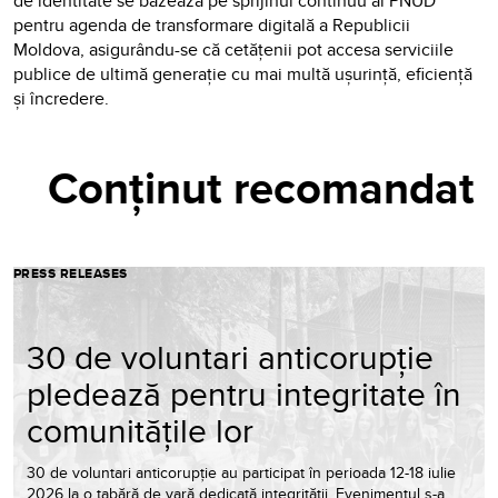
de identitate se bazează pe sprijinul continuu al PNUD
pentru agenda de transformare digitală a Republicii
Moldova, asigurându-se că cetățenii pot accesa serviciile
publice de ultimă generație cu mai multă ușurință, eficiență
și încredere.
Conținut recomandat
PRESS RELEASES
30 de voluntari anticorupție
pledează pentru integritate în
comunitățile lor
30 de voluntari anticorupție au participat în perioada 12-18 iulie
2026 la o tabără de vară dedicată integrității. Evenimentul s-a