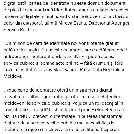
digitalizată, cartea de identitate nu este doar un document
de plastic care confirmă identitatea, dar este cheia de acces
la servicii digitale, simplificând viața moldovenilor, inclusiv a
celor din diasporă”, afirmă Mircea Eșanu, Director al Agenției
Servicii Publice.
„Un milion de cărți de identitate noi vor fi oferite gratuit
cetățenilor noștri. Cu acest document, orice cetățean, orice
antreprenor, indiferent unde s-ar afla, va putea accesa
servicii publice și semna acte online – fără drumuri și fără
cozi la instituții”, a spus Maia Sandu, Președinta Republicii
Moldova.
„Noua carte de identitate oferă un instrument digital
inovator, de ultimă generație, pentru accesul cetățenilor
moldoveni la serviciile publice și va juca un rol esențial în
consolidarea integrității și incluziunii proceselor electorale.
Noi, la PNUD, credem cu fermitate în puterea transformării
digitale de a face serviciile publice mai accesibile, de
încredere, sigure și incluzive și de a facilita participarea