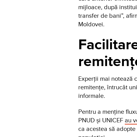
mijloace, după institui
transfer de bani”, af
Moldovei.
Facilitar
remitenț
Experții mai notează c
remitențe, întrucât un
informale.
Pentru a menține flux
PNUD și UNICEF
au v
ca acestea să adopte 