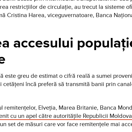
rea restricțiilor de circulație, au trecut la sisteme of
irmă Cristina Harea, viceguvernatoare, Banca Națion
ea accesului populație
e
ă este greu de estimat o cifră reală a sumei proven
ii cetățeni încă preferă să transmită banii prin cana
ul remitențelor, Elveția, Marea Britanie, Banca Mond
enit cu un apel către autoritățile Republicii Moldova
un set de măsuri care vor face remitențele mai acce