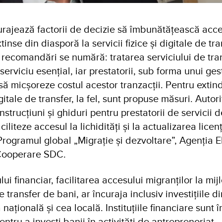
curajează factorii de decizie să îmbunătățească acc
inse din diasporă la servicii fizice și digitale de tr
e recomandări se numără: tratarea serviciului de tra
serviciu esențial, iar prestatorii, sub forma unui ges
i să micșoreze costul acestor tranzacții. Pentru exti
itale de transfer, la fel, sunt propuse măsuri. Autori
nstrucțiuni și ghiduri pentru prestatorii de servicii d
ciliteze accesul la lichidități și la actualizarea licen
rogramul global „Migrație și dezvoltare”, Agenția E
 Cooperare SDC.
ui financiar, facilitarea accesului migranților la mi
e transfer de bani, ar încuraja inclusiv investițiile d
națională și cea locală. Instituțiile financiare sunt
pentru a investi banii în activități de antreprenoriat.