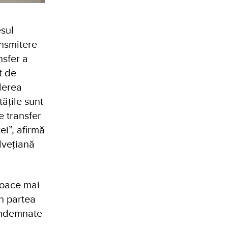
esul
ansmitere
nsfer a
t de
nderea
tățile sunt
e transfer
ței”, afirmă
lvețiană
jloace mai
in partea
 îndemnate