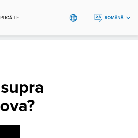
PLICĂ-TE
ROMÂNĂ
ENGLISH
asupra
dova?