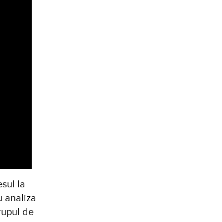
sul la
u analiza
rupul de