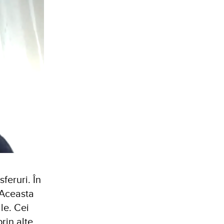
feruri. În
 Aceasta
le. Cei
rin alte