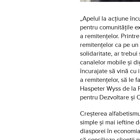
„Apelul la acțiune în
pentru comunitățile ext
a remitențelor. Printr
remitențelor ca pe un 
solidaritate, ar trebu
canalelor mobile și dig
încurajate să vină cu i
a remitențelor, să le fa
Haspeter Wyss de la P
pentru Dezvoltare și
Creșterea alfabetismul
simple și mai ieftine d
diasporei în economia 
să consilieze clienții 