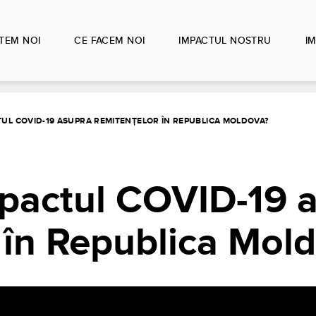
TEM NOI
CE FACEM NOI
IMPACTUL NOSTRU
IM
TUL COVID-19 ASUPRA REMITENȚELOR ÎN REPUBLICA MOLDOVA?
mpactul COVID-19 
 în Republica Mol