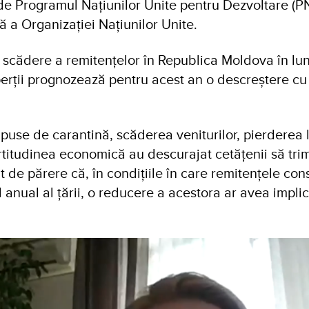
de Programul Națiunilor Unite pentru Dezvoltare (P
 a Organizației Națiunilor Unite.
scădere a remitențelor în Republica Moldova în lun
xperții prognozează pentru acest an o descreștere cu
mpuse de carantină, scăderea veniturilor, pierderea l
rtitudinea economică au descurajat cetățenii să trim
t de părere că, în condițiile în care remitențele cons
 anual al țării, o reducere a acestora ar avea implic