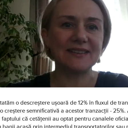
statăm o descreștere ușoară de 12% în fluxul de trans
 o creștere semnificativă a acestor tranzacții - 25%.
faptului că cetățenii au optat pentru canalele oficia
u banii acasă prin intermediul transportatorilor sau p