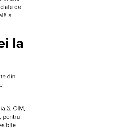
iciale de
ală a
i la
ite din
le
ială, OIM,
, pentru
sibile