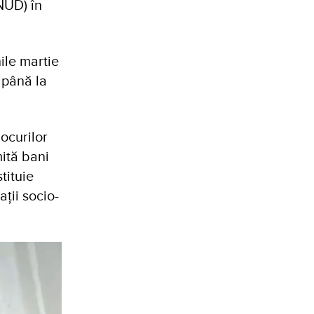
NUD) în
ile martie
 până la
ocurilor
ită bani
tituie
ații socio-