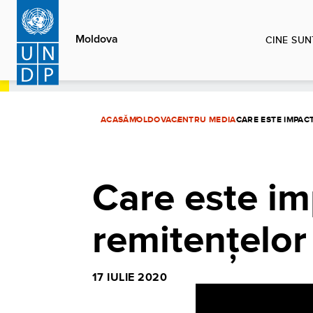
Sari
la
Moldova
CINE SUN
conținutul
principal
ACASĂ
MOLDOVA
CENTRU MEDIA
CARE ESTE IMPAC
Care este i
remitențelor
17 IULIE 2020