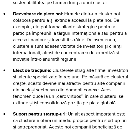
sustenabilitatea pe termen lung a unui cluster.
Dezvoltare de piețe noi:
Firmele dintr-un cluster pot
colabora pentru a-și extinde accesul la piețe noi. De
exemplu, ele pot forma alianțe strategice pentru a
participa împreună la târguri internaționale sau pentru a
accesa finanțare și investiții străine. De asemenea,
clusterele sunt adesea vizitate de investitori și clienți
internaționali, atrași de concentrarea de expertiză și
inovație într-o anumită regiune
Efect de tracțiune:
Clusterele atrag alte firme, investitori
și talente specializate în regiune. Pe măsură ce clusterul
crește, acesta devine mai atractiv pentru alte companii
din același sector sau din domenii conexe. Acest
fenomen duce la un „cerc virtuos”, în care clusterul se
extinde și își consolidează poziția pe piața globală.
Suport pentru startup-uri:
Un alt aspect important este
că clusterele oferă un mediu propice pentru start-up-uri
și antreprenoriat. Aceste noi companii beneficiază de