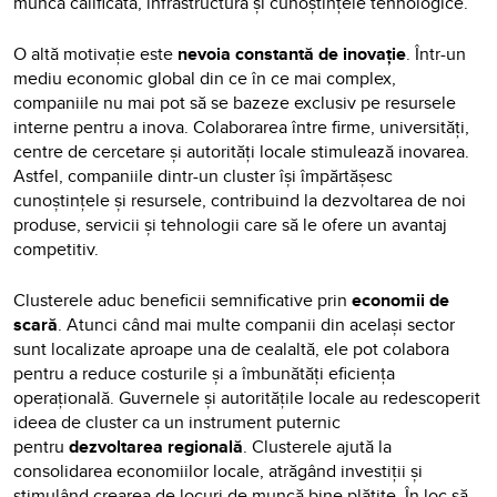
muncă calificată, infrastructura și cunoștințele tehnologice.
O altă motivație este
nevoia constantă de inovație
. Într-un
mediu economic global din ce în ce mai complex,
companiile nu mai pot să se bazeze exclusiv pe resursele
interne pentru a inova. Colaborarea între firme, universități,
centre de cercetare și autorități locale stimulează inovarea.
Astfel, companiile dintr-un cluster își împărtășesc
cunoștințele și resursele, contribuind la dezvoltarea de noi
produse, servicii și tehnologii care să le ofere un avantaj
competitiv.
Clusterele aduc beneficii semnificative prin
economii de
scară
. Atunci când mai multe companii din același sector
sunt localizate aproape una de cealaltă, ele pot colabora
pentru a reduce costurile și a îmbunătăți eficiența
operațională. Guvernele și autoritățile locale au redescoperit
ideea de cluster ca un instrument puternic
pentru
dezvoltarea regională
. Clusterele ajută la
consolidarea economiilor locale, atrăgând investiții și
stimulând crearea de locuri de muncă bine plătite. În loc să