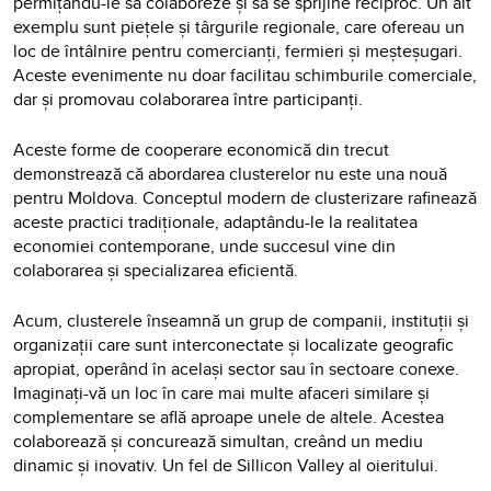
permițându-le să colaboreze și să se sprijine reciproc. Un alt
exemplu sunt piețele și târgurile regionale, care ofereau un
loc de întâlnire pentru comercianți, fermieri și meșteșugari.
Aceste evenimente nu doar facilitau schimburile comerciale,
dar și promovau colaborarea între participanți.
Aceste forme de cooperare economică din trecut
demonstrează că abordarea clusterelor nu este una nouă
pentru Moldova. Conceptul modern de clusterizare rafinează
aceste practici tradiționale, adaptându-le la realitatea
economiei contemporane, unde succesul vine din
colaborarea și specializarea eficientă.
Acum, clusterele înseamnă un grup de companii, instituții și
organizații care sunt interconectate și localizate geografic
apropiat, operând în același sector sau în sectoare conexe.
Imaginați-vă un loc în care mai multe afaceri similare și
complementare se află aproape unele de altele. Acestea
colaborează și concurează simultan, creând un mediu
dinamic și inovativ. Un fel de Sillicon Valley al oieritului.