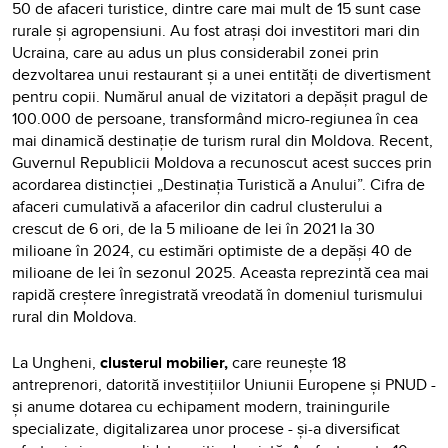
50 de afaceri turistice, dintre care mai mult de 15 sunt case
rurale și agropensiuni. Au fost atrași doi investitori mari din
Ucraina, care au adus un plus considerabil zonei prin
dezvoltarea unui restaurant și a unei entități de divertisment
pentru copii. Numărul anual de vizitatori a depășit pragul de
100.000 de persoane, transformând micro-regiunea în cea
mai dinamică destinație de turism rural din Moldova. Recent,
Guvernul Republicii Moldova a recunoscut acest succes prin
acordarea distincției „Destinația Turistică a Anului”. Cifra de
afaceri cumulativă a afacerilor din cadrul clusterului a
crescut de 6 ori, de la 5 milioane de lei în 2021 la 30
milioane în 2024, cu estimări optimiste de a depăși 40 de
milioane de lei în sezonul 2025. Aceasta reprezintă cea mai
rapidă creștere înregistrată vreodată în domeniul turismului
rural din Moldova.
La Ungheni,
clusterul mobilier,
care reunește 18
antreprenori, datorită investițiilor Uniunii Europene și PNUD -
și anume dotarea cu echipament modern, trainingurile
specializate, digitalizarea unor procese - și-a diversificat