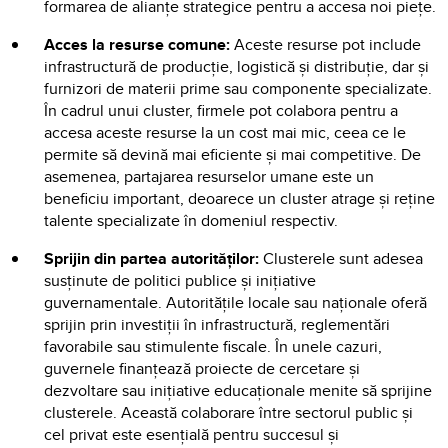
formarea de alianțe strategice pentru a accesa noi piețe.
Acces la resurse comune:
Aceste resurse pot include
infrastructură de producție, logistică și distribuție, dar și
furnizori de materii prime sau componente specializate.
În cadrul unui cluster, firmele pot colabora pentru a
accesa aceste resurse la un cost mai mic, ceea ce le
permite să devină mai eficiente și mai competitive. De
asemenea, partajarea resurselor umane este un
beneficiu important, deoarece un cluster atrage și reține
talente specializate în domeniul respectiv.
Sprijin din partea autorităților:
Clusterele sunt adesea
susținute de politici publice și inițiative
guvernamentale. Autoritățile locale sau naționale oferă
sprijin prin investiții în infrastructură, reglementări
favorabile sau stimulente fiscale. În unele cazuri,
guvernele finanțează proiecte de cercetare și
dezvoltare sau inițiative educaționale menite să sprijine
clusterele. Această colaborare între sectorul public și
cel privat este esențială pentru succesul și