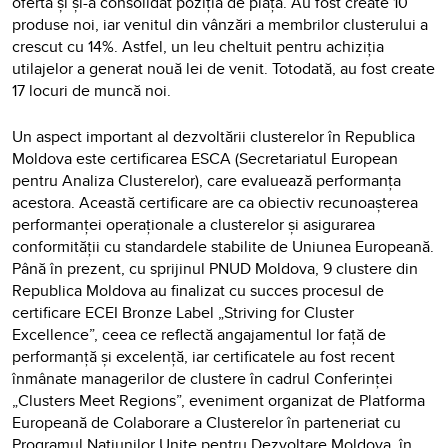
oferta și și-a consolidat poziția de piață. Au fost create 10
produse noi, iar venitul din vânzări a membrilor clusterului a
crescut cu 14%. Astfel, un leu cheltuit pentru achiziția
utilajelor a generat nouă lei de venit. Totodată, au fost create
17 locuri de muncă noi.
Un aspect important al dezvoltării clusterelor în Republica
Moldova este certificarea ESCA (Secretariatul European
pentru Analiza Clusterelor), care evaluează performanța
acestora. Această certificare are ca obiectiv recunoașterea
performanței operaționale a clusterelor și asigurarea
conformității cu standardele stabilite de Uniunea Europeană.
Până în prezent, cu sprijinul PNUD Moldova, 9 clustere din
Republica Moldova au finalizat cu succes procesul de
certificare ECEI Bronze Label „Striving for Cluster
Excellence”, ceea ce reflectă angajamentul lor față de
performanță și excelență, iar certificatele au fost recent
înmânate managerilor de clustere în cadrul Conferinței
„Clusters Meet Regions”, eveniment organizat de Platforma
Europeană de Colaborare a Clusterelor în parteneriat cu
Programul Națiunilor Unite pentru Dezvoltare Moldova, în