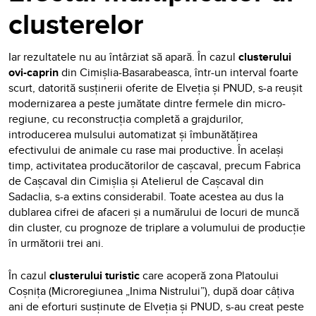
clusterelor
Iar rezultatele nu au întârziat să apară.
În cazul
clusterului
ovi-caprin
din Cimișlia-Basarabeasca, într-un interval foarte
scurt, datorită susținerii oferite de Elveția și PNUD, s-a reușit
modernizarea a peste jumătate dintre fermele din micro-
regiune, cu reconstrucția completă a grajdurilor,
introducerea mulsului automatizat și îmbunătățirea
efectivului de animale cu rase mai productive. În același
timp, activitatea producătorilor de cașcaval, precum Fabrica
de Cașcaval din Cimișlia și Atelierul de Cașcaval din
Sadaclia, s-a extins considerabil. Toate acestea au dus la
dublarea cifrei de afaceri și a numărului de locuri de muncă
din cluster, cu prognoze de triplare a volumului de producție
în următorii trei ani.
În cazul
clusterului turistic
care acoperă zona Platoului
Coșnița (Microregiunea „Inima Nistrului”), după doar câțiva
ani de eforturi susținute de Elveția și PNUD, s-au creat peste