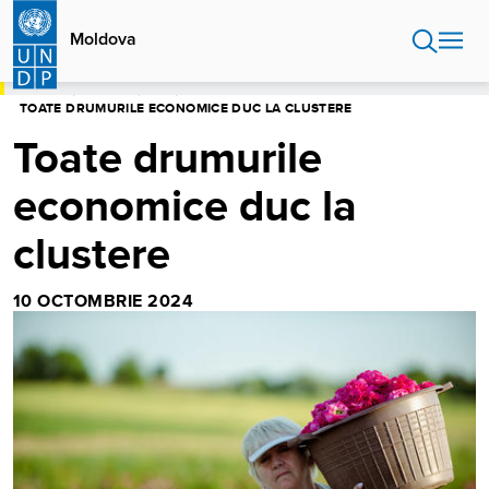
Sari
la
Moldova
conținutul
principal
ACASĂ
MOLDOVA
BLOG
TOATE DRUMURILE ECONOMICE DUC LA CLUSTERE
Toate drumurile
economice duc la
clustere
10 OCTOMBRIE 2024