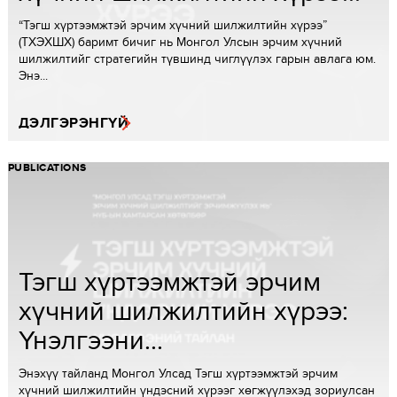
“Тэгш хүртээмжтэй эрчим хүчний шилжилтийн хүрээ”
(ТХЭХШХ) баримт бичиг нь Монгол Улсын эрчим хүчний
шилжилтийг стратегийн түвшинд чиглүүлэх гарын авлага юм.
Энэ...
ДЭЛГЭРЭНГҮЙ
PUBLICATIONS
Тэгш хүртээмжтэй эрчим
хүчний шилжилтийн хүрээ:
Үнэлгээни...
Энэхүү тайланд Монгол Улсад Тэгш хүртээмжтэй эрчим
хүчний шилжилтийн үндэсний хүрээг хөгжүүлэхэд зориулсан