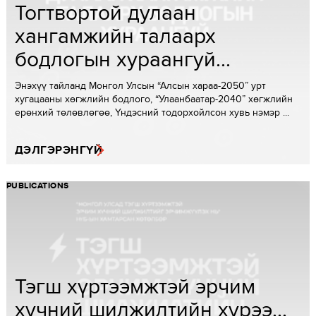
Тогтвортой дулаан
хангамжийн талаарх
бодлогын хураангуй...
Энэхүү тайланд Монгол Улсын “Алсын хараа-2050” урт
хугацааны хөгжлийн бодлого, “Улаанбаатар-2040” хөгжлийн
ерөнхий төлөвлөгөө, Үндэсний тодорхойлсон хувь нэмэр ...
ДЭЛГЭРЭНГҮЙ
PUBLICATIONS
Тэгш хүртээмжтэй эрчим
хүчний шилжилтийн хүрээ...