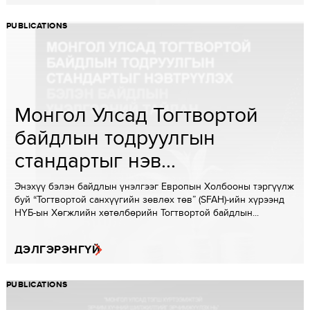
PUBLICATIONS
Монгол Улсад Тогтвортой
байдлын тодруулгын
стандартыг нэв...
Энэхүү бэлэн байдлын үнэлгээг Европын Холбооны тэргүүлж
буй “Тогтвортой санхүүгийн зөвлөх төв” (SFAH)-ийн хүрээнд
НҮБ-ын Хөгжлийн хөтөлбөрийн Тогтвортой байдлын...
ДЭЛГЭРЭНГҮЙ
PUBLICATIONS