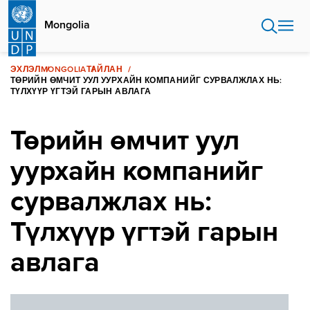
Skip
to
Mongolia
main
content
ЭХЛЭЛ
MONGOLIA
ТАЙЛАН
ТӨРИЙН ӨМЧИТ УУЛ УУРХАЙН КОМПАНИЙГ СУРВАЛЖЛАХ НЬ:
ТҮЛХҮҮР ҮГТЭЙ ГАРЫН АВЛАГА
Төрийн өмчит уул
уурхайн компанийг
сурвалжлах нь:
Түлхүүр үгтэй гарын
авлага