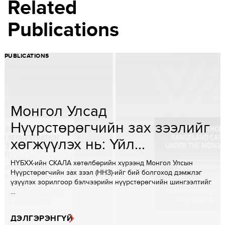
Related
Publications
PUBLICATIONS
Монгол Улсад
Нүүрстөрөгчийн зах зээлийг
хөгжүүлэх нь: Үйл...
НҮБХХ-ийн СКАЛА хөтөлбөрийн хүрээнд Монгол Улсын
Нүүрстөрөгчийн зах зээл (ННЗ)-ийг бий болгоход дэмжлэг
үзүүлэх зорилгоор бэлчээрийн нүүрстөрөгчийн шингээлтийг
...
ДЭЛГЭРЭНГҮЙ