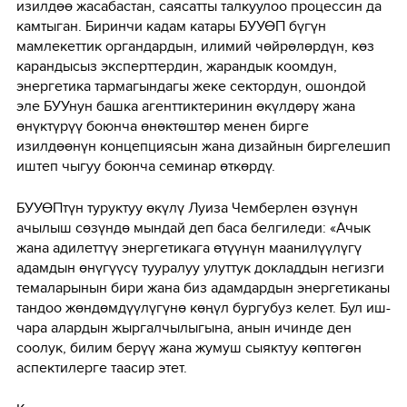
изилдөө жасабастан, саясатты талкуулоо процессин да
камтыган. Биринчи кадам катары БУУӨП бүгүн
мамлекеттик органдардын, илимий чөйрөлөрдүн, көз
карандысыз эксперттердин, жарандык коомдун,
энергетика тармагындагы жеке сектордун, ошондой
эле БУУнун башка агенттиктеринин өкүлдөрү жана
өнүктүрүү боюнча өнөктөштөр менен бирге
изилдөөнүн концепциясын жана дизайнын биргелешип
иштеп чыгуу боюнча семинар өткөрдү.
БУУӨПтүн туруктуу өкүлү Луиза Чемберлен өзүнүн
ачылыш сөзүндө мындай деп баса белгиледи: «Ачык
жана адилеттүү энергетикага өтүүнүн маанилүүлүгү
адамдын өнүгүүсү тууралуу улуттук докладдын негизги
темаларынын бири жана биз адамдардын энергетиканы
тандоо жөндөмдүүлүгүнө көңүл бургубуз келет. Бул иш-
чара алардын жыргалчылыгына, анын ичинде ден
соолук, билим берүү жана жумуш сыяктуу көптөгөн
аспектилерге таасир этет.