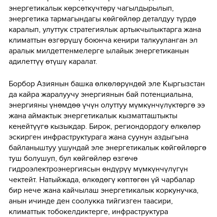
энергетикалык көрсөткүчтөрү чагылдырылып,
энергетика тармагындагы көйгөйлөр деталдуу түрдө
каралып, улуттук стратегиялык артыкчылыктарга жана
климаттын өзгөрүшү боюнча кеңири талкууланган эл
аралык милдеттенмелерге ылайык энергетиканын
адилеттүү өтүшү каралат.
Борбор Азиянын башка өлкөлөрүндөй эле Кыргызстан
да кайра жаралуучу энергиянын бай потенциалына,
энергияны үнөмдөө үчүн олуттуу мүмкүнчүлүктөргө ээ
жана аймактык энергетикалык кызматташтыкты
кеңейтүүгө кызыкдар. Бирок, региондордогу өлкөлөр
эскирген инфраструктурага жана суунун аздыгына
байланыштуу ушундай эле энергетикалык көйгөйлөргө
туш болушуп, бул көйгөйлөр өзгөчө
гидроэлектроэнергиясын өндүрүү мүмкүнчүлүгүн
чектейт. Натыйжада, өлкөдөгү көптөгөн үй чарбалар
бир нече жана кайчылаш энергетикалык коркунучка,
анын ичинде ден соолукка тийгизген таасири,
климаттык тобокелдиктерге, инфраструктура