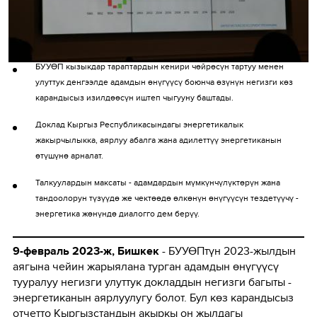
БУУӨП кызыкдар тараптардын кеңири чөйрөсүн тартуу менен
улуттук деңгээлде адамдын өнүгүүсү боюнча өзүнүн негизги көз
карандысыз изилдөөсүн иштеп чыгууну баштады.
Доклад Кыргыз Республикасындагы энергетикалык
жакырчылыкка, аярлуу абалга жана адилеттүү энергетиканын
өтүшүнө арналат.
Талкуулардын максаты - адамдардын мүмкүнчүлүктөрүн жана
тандоолорун түзүүдө же чектөөдө өлкөнүн өнүгүүсүн тездетүүчү -
энергетика жөнүндө диалогго дем берүү.
9-февраль 2023-ж, Бишкек
- БУУӨПтүн 2023-жылдын
аягына чейин жарыялана турган адамдын өнүгүүсү
тууралуу негизги улуттук докладдын негизги багыты -
энергетиканын аярлуулугу болот. Бул көз карандысыз
отчетто Кыргызстандын акыркы он жылдагы