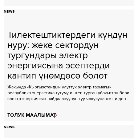
NEWS
Тилектештиктердеги күндүн
нуру: жеке сектордун
тургундары электр
энергиясына эсептерди
кантип үнөмдөсө болот
Жакында «Кыргызстандын улуттук электр тармагы»
республика энергетика тутуму иштеп турган убакыттан бери
электр энергиясын пайдалануунун туу чокусуна жетти деп…
ТОЛУК МААЛЫМАТ
NEWS