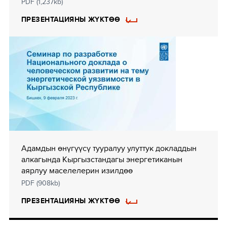
PDF (1,237kb)
ПРЕЗЕНТАЦИЯНЫ ЖҮКТӨӨ
Адамдын өнүгүүсү тууралуу улуттук докладдын
алкагында Кыргызстандагы энергетиканын
аярлуу маселелерин изилдөө
PDF (908kb)
ПРЕЗЕНТАЦИЯНЫ ЖҮКТӨӨ