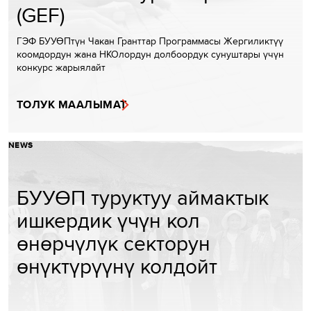
(GEF)
ГЭФ БУУӨПтүн Чакан Гранттар Программасы Жергиликтүү
коомдордун жана НКОлордун долбоордук сунуштары үчүн
конкурс жарыялайт
ТОЛУК МААЛЫМАТ
NEWS
БУУӨП туруктуу аймактык
ишкердик үчүн кол
өнөрчүлүк секторун
өнүктүрүүнү колдойт