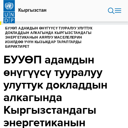
Skip
to
Кыргызстан
main
content
HOME
КЫРГЫЗСТАН
БУУӨП АДАМДЫН ӨНҮГҮҮСҮ ТУУРАЛУУ УЛУТТУК
ДОКЛАДДЫН АЛКАГЫНДА КЫРГЫЗСТАНДАГЫ
ЭНЕРГЕТИКАНЫН АЯРЛУУ МАСЕЛЕЛЕРИН
ИЗИЛДӨӨ ҮЧҮН КЫЗЫКДАР ТАРАПТАРДЫ
БИРИКТИРЕТ
БУУӨП адамдын
өнүгүүсү тууралуу
улуттук докладдын
алкагында
Кыргызстандагы
энергетиканын