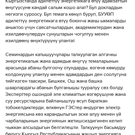
Кыргызстанда адилеттүү энергетикага өтүү адамзаттын
өнүгүүсүнө кандай салым кошо алат? Бул докладдын
негизги суроосу. Бул темага көңүл буруп, БУУӨП
адилеттүү энергетикага өтүү боюнча жаңы ыкмаларды
аныктоо үчүн саясатчылардын, академиктердин жана
изилдөөчүлөрдүн сунуштарын чогултуу менен
изилдөөнү өнүктүрүүнү улантат.
Семинардын катышуучулары талкуулаган алгачкы
энергетикалык жана адамдык өнүгүү темаларынын
арасында абаны булгоочу отундарды, өзгөчө көмүрдү
колдонууну улантуу менен адамдардын ден соолугуна
тийгизген таасири, Бишкек, Ош жана башка
шаарлардагы абанын булганышы тууралуу сөз болду.
Эксперттер ошондой эле климаттын өзгөрүшүнө жана
суу ресурстарына байланыштуу өсүп бараткан
тобокелдиктерди, өлкөнүн ГЭСтер өндүргөн электр
энергиясына көз карандылыгын эске алуу менен үй
чарбаларынын энергиянын жетишсиздигинен келип
чыккан алсыздыгын белгилешти. Талкуунун басымдуу
бөлүгү Кыргыз Республикасынын жашыл энергияга