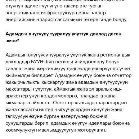
өтүүнүн адилеттүүлүгүнө таасир эте турган
энергетикалык инфраструктура жана электр
энергиясынын тариф саясатынын тегерегинде болду.
Адамдын өнүгүүсү тууралуу улуттук доклад деген
эмне?
Адамдын өнүгүүсү тууралуу улуттук жана регионалдык
докладдар БУУӨПтүн негизги изилдөөлөрү болуп
саналат жана жергиликтүү деңгээлде өзгөрүүлөр үчүн
кыймылды билдирет. Адамдык өнүгүү боюнча отчеттор
жакырчылыкты кыскартуу жана адамдын өнүгүүсүнүн
максаттарын улуттук, аймактык жана эл аралык иш-
аракеттер үчүн колдонмолорго, пландарга жана
ыкмаларга айлантат. Отчеттор кызыкдар тараптардын
жана саясатты иштеп чыгуучулардын көңүлүн жана
талкуусун өзүнө бурган өзгөртүүлөр боюнча
сунуштарды берип, адамдык өнүгүү идеялары боюнча
коомчулуктун маалымдуулугун жогорулатат.