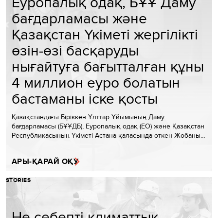
Еуропалық одақ, БҰҰ Даму
бағдарламасы және
Қазақстан Үкіметі жергілікті
өзін-өзі басқаруды
нығайтуға бағытталған құны
4 миллион еуро болатын
бастаманы іске қосты
Қазақстандағы Біріккен Ұлттар Ұйымының Даму
бағдарламасы (БҰҰДБ), Еуропалық одақ (ЕО) және Қазақстан
Республикасының Үкіметі Астана қаласында өткен Жобаны…
АРЫ-ҚАРАЙ ОҚУ
STORIES
Не себепті климаттық