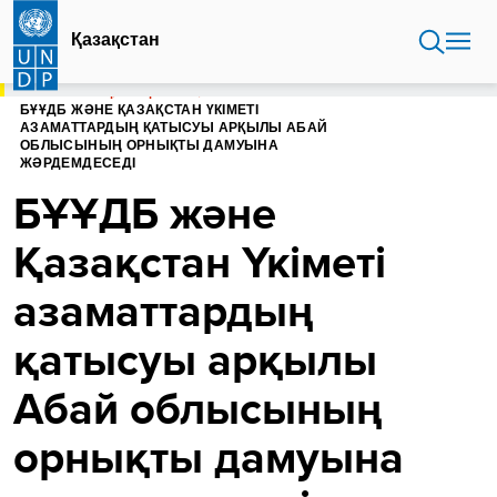
Skip
to
Қазақстан
main
content
БАСТЫ БЕТ
ҚАЗАҚСТАН
БҰҰДБ ЖӘНЕ ҚАЗАҚСТАН ҮКІМЕТІ
АЗАМАТТАРДЫҢ ҚАТЫСУЫ АРҚЫЛЫ АБАЙ
ОБЛЫСЫНЫҢ ОРНЫҚТЫ ДАМУЫНА
ЖӘРДЕМДЕСЕДІ
БҰҰДБ және
Қазақстан Үкіметі
азаматтардың
қатысуы арқылы
Абай облысының
орнықты дамуына