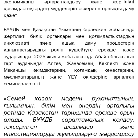
экономиканы әртараптандыру және жергілікті
қоғамдастықтардың мүдделерін ескеретін орнықты даму
қажет.
БҰҰДБ мен Қазақстан Үкіметінің бірлескен жобасында
жергілікті билік органдары мен қоғамдастықтардың
инклюзивті және ашық даму процестерін
қалыптастырудағы рөлін күшейтуге ерекше назар
аударылады. 2025 жылы жоба аясында Абай облысының
төрт ауданында: Аягөз, Жаңасемей, Көкпекті және
Мақаншы әкімдіктерінің, қоғамдық кеңестерінің,
мәслихаттарының және ҮЕҰ өкілдеріне арналған
семинарлар өтті.
«Семей қазақ мәдени руханиятының,
ғылымның, білім мен өнердің орталығы
ретінде Қазақстан тарихында ерекше орын
алады. БҰҰДБ сараптамалық қолдау,
тексерілген шешімдер және
инвестицияларды жұмылдыруға жәрдемдесу