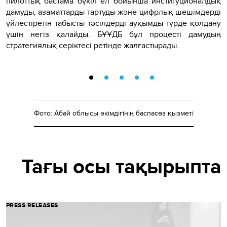
пилоттық бастама бүкіл ел бойынша институционалдық
дамуды, азаматтарды тартуды және цифрлық шешімдерді
үйлестіретін табысты тәсілдерді ауқымды түрде қолдану
үшін негіз қалайды. БҰҰДБ бұл процесті дамудың
стратегиялық серіктесі ретінде жалғастырады.
Фото: Абай облысы әкімдігінің баспасөз қызметі
Тағы осы тақырыпта
PRESS RELEASES