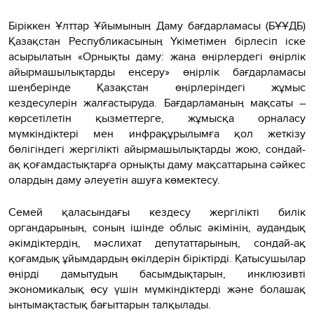
Біріккен Ұлттар Ұйымының Даму бағдарламасы (БҰҰДБ)
Қазақстан Республикасының Үкіметімен бірлесіп іске
асырылатын «Орнықты даму: жаңа өңірлердегі өңірлік
айырмашылықтарды еңсеру» өңірлік бағдарламасы
шеңберінде Қазақстан өңірлеріндегі жұмыс
кездесулерін жалғастыруда. Бағдарламаның мақсаты –
көрсетілетін қызметтерге, жұмысқа орналасу
мүмкіндіктері мен инфрақұрылымға қол жеткізу
бөлігіндегі жергілікті айырмашылықтарды жою, сондай-
ақ қоғамдастықтарға орнықты даму мақсаттарына сәйкес
олардың даму әлеуетін ашуға көмектесу.
Семей қаласындағы кездесу жергілікті билік
органдарының, соның ішінде облыс әкімінің, аудандық
әкімдіктердің, мәслихат депутаттарының, сондай-ақ
қоғамдық ұйымдардың өкілдерін біріктірді. Қатысушылар
өңірді дамытудың басымдықтарын, инклюзивті
экономикалық өсу үшін мүмкіндіктерді және болашақ
ынтымақтастық бағыттарын талқылады.