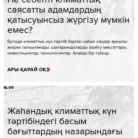
саясатты адамдардың
қатысуынсыз жүргізу мүмкін
емес?
Бүгінде климаттық күн тәртібі барған сайын сандар арқылы
жиірек талқыланады: шығарындыларды азайту мақсаттары,
инвестициялар, технологиялар. Алайда бір түйінді…
АРЫ-ҚАРАЙ ОҚУ
BLOG
Жаһандық климаттық күн
тәртібіндегі басым
бағыттардың назарындағы