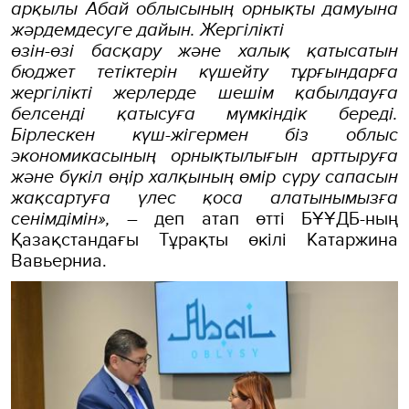
арқылы Абай облысының орнықты дамуына
жәрдемдесуге дайын. Жергілікті
өзін-өзі басқару және халық қатысатын
бюджет тетіктерін күшейту тұрғындарға
жергілікті жерлерде шешім қабылдауға
белсенді қатысуға мүмкіндік береді.
Бірлескен күш-жігермен біз облыс
экономикасының орнықтылығын арттыруға
және бүкіл өңір халқының өмір сүру сапасын
жақсартуға үлес қоса алатынымызға
сенімдімін»,
– деп атап өтті БҰҰДБ-ның
Қазақстандағы Тұрақты өкілі Катаржина
Вавьерниа.