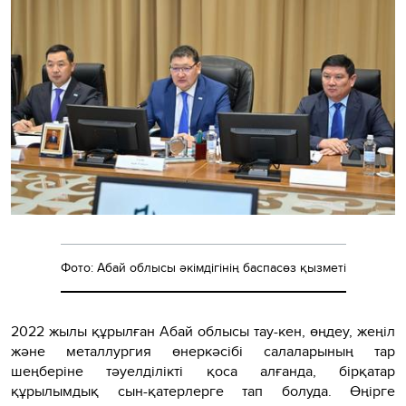
Фото: Абай облысы әкімдігінің баспасөз қызметі
2022 жылы құрылған Абай облысы тау-кен, өңдеу, жеңіл
және металлургия өнеркәсібі салаларының тар
шеңберіне тәуелділікті қоса алғанда, бірқатар
құрылымдық сын-қатерлерге тап болуда. Өңірге