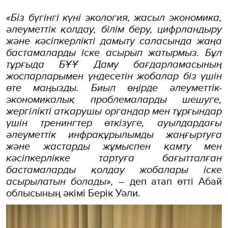
«Біз бүгінгі күні экология, жасыл экономика,
әлеуметтік қолдау, білім беру, цифрландыру
және кәсіпкерлікті дамыту саласында жаңа
бастамаларды іске асырып жатырмыз. Бұл
тұрғыда БҰҰ Даму бағдарламасының
жоспарларымен үндесетін жобалар біз үшін
өте маңызды. Биыл өңірде әлеуметтік-
экономикалық проблемаларды шешуге,
жергілікті атқарушы органдар мен тұрғындар
үшін тренингтер өткізуге, ауылдардағы
әлеуметтік инфрақұрылымды жаңғыртуға
және жастарды жұмыспен қамту мен
кәсіпкерлікке тартуға бағытталған
бастамаларды қолдау жобалары іске
асырылатын болады»,
– деп атап өтті Абай
облысының әкімі Берік Уәли.