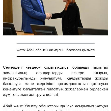
Фото: Абай облысы әкімдігінің баспасөз қызметі
Семейдегі кездесу қорытындысы бойынша тараптар
экологиялық стандарттарды ескере отырып,
инфрақұрылымды жаңғыртуға, қалдықтарды жоюды
басқаруға және жергілікті қоғамдастықтың қатысуын
кеңейтуге бағытталған пилоттық жобалармен бірлескен
жұмысты жалғастыруға келісті.
Абай және Ұлытау облыстарында іске асырылып жатқан