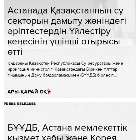
Астанада Қазақстанның су
секторын дамыту жөніндегі
әріптестердің Үйлестіру
кеңесінің үшінші отырысы
өтті
Іс-шараны Қазақстан Республикасы Су ресурстары және
ирригация министрлігі Қазақстандағы Біріккен Ұлттар
Ұйымының Даму бағдарламасымен (БҰҰДБ) бірлесіп…
АРЫ-ҚАРАЙ ОҚУ
PRESS RELEASES
БҰҰДБ, Астана мемлекеттік
қызмет хабы және Корея