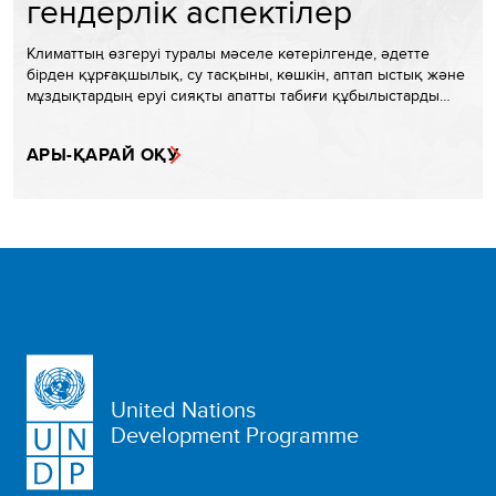
гендерлік аспектілер
Климаттың өзгеруі туралы мәселе көтерілгенде, әдетте
бірден құрғақшылық, су тасқыны, көшкін, аптап ыстық және
мұздықтардың еруі сияқты апатты табиғи құбылыстарды…
АРЫ-ҚАРАЙ ОҚУ
United Nations
Development Programme