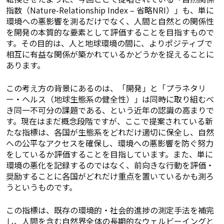
指数（Nature-Relationship Index – 省略NRI）」も、単に
環境への悪影響を測るだけでなく、人間と自然との関係性
を開発の本質的な要素として評価することを目指すもので
す。その目的は、人と地球環境の間に、よりポジティブで
相互に有益な関係が築かれているかどうかを捉えることに
あります。
この考え方の背景にあるのは、「開発」と「プラネタリ
ー・ヘルス（地球生態系の健全性）」は同時に取り組むべ
き同一不可分の課題である、という近年の認識の高まりで
す。現在はまだ概念段階ですが、ここで提案されている新
たな指標は、各国が生態系をどれだけ適切に保全し、自然
への公平なアクセスを確保し、環境への悪影響を防ぐ努力
をしているか評価することを目指しています。また、単に
環境の悪化を記録するのではなく、前向きな行動を評価・
奨励することに各国がどれだけ重点を置いているかも測ろ
うというものです。
この指標は、既存の環境的・社会的進捗の測定手法を補完
し、人間を含む自然界全体の長期的なウェルビーイングと