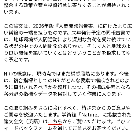
整合する政策立案や投資行動に寄与することが期待されて
います。
この論文は、2026年版『人間開発報告書』に向けたより広
い議論の一端を担うものです。来年発行予定の同報告書で
は、地球環境が人間活動により深刻な負荷を受け続けてい
る状況の中での人間開発のありかた、そして人と地球のよ
り良い関係を築いていくとはどういうことかを探求してゆ
く予定です。
NRIの概念は、現時点ではまだ構想段階にあります。今後
は、複合指標としてのNRIがどんな要素で構成されどのよ
うに算出されるべきかを整理しつつ、その構成要素となる
各分野の指標やデータを検討していく作業に入ります。
この取り組みをさらに強化すべく、皆さまからのご意見や
ご関与を歓迎いたします。学術誌「Nature」に掲載された
論文全文（英語）は
こちら
からご覧いただけます。ぜひフ
ィードバックフォームを通じてご意見をお寄せください。