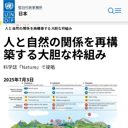
メ
駐日代表事務所
イ
日本
ン
コ
ホーム
日本
ニュースルーム
ン
人と自然の関係を再構築する大胆な枠組み
テ
人と自然の関係を再構
ン
ツ
築する大胆な枠組み
に
移
動
科学誌『Nature』で提唱
2025年7月3日