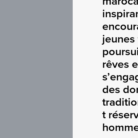
maroca
inspira
encour
jeunes 
poursui
rêves e
s’enga
des do
traditi
t réser
hommes