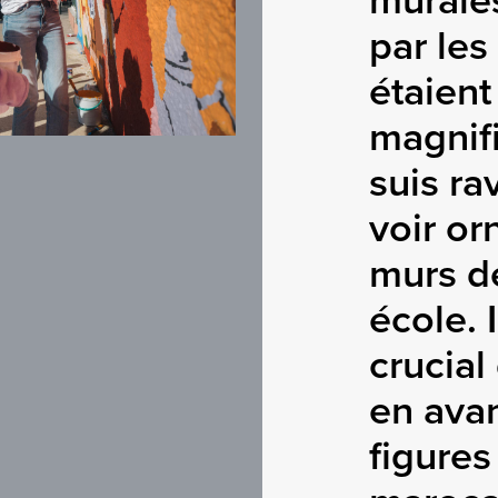
murales
par les 
étaient
magnifi
suis ra
voir or
murs d
école. I
crucial
en ava
figures