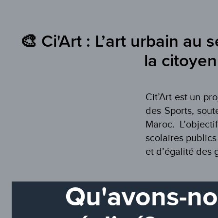
🎨
Ci'Art : L’art urbain au
la citoye
Cit’Art est un pr
des Sports, sou
Maroc. L’object
scolaires publics
et d’égalité des 
Qu'avons-n