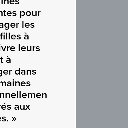
ines
ntes pour
ager les
filles à
vre leurs
t à
ger dans
maines
onnellemen
vés aux
. »