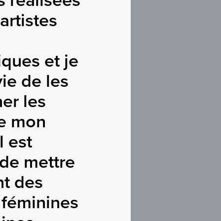
 réalisées
artistes
ques et je
vie de les
ner les
e mon
l est
 de mettre
nt des
 féminines