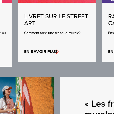
LIVRET SUR LE STREET
R
ART
C
e au
Comment faire une fresque murale?
Ens
EN SAVOIR PLUS
EN
« Les f