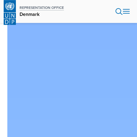
Gå
REPRESENTATION OFFICE
til
Denmark
hovedindhold