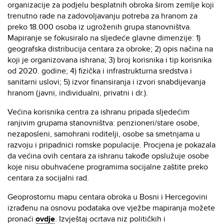
organizacije za podjelu besplatnih obroka širom zemlje koji
trenutno rade na zadovoljavanju potreba za hranom za
preko 18.000 osoba iz ugroženih grupa stanovništva.
Mapiranje se fokusiralo na sljedeće glavne dimenzije: 1)
geografska distribucija centara za obroke; 2) opis načina na
koji je organizovana ishrana; 3) broj korisnika i tip korisnika
od 2020. godine; 4) fizička i infrastrukturna sredstva i
sanitarni uslovi; 5) izvor finansiranja i izvori snabdijevanja
hranom (javni, individualni, privatni i dr.).
Većina korisnika centra za ishranu pripada sljedećim
ranjivim grupama stanovništva: penzioneri/stare osobe,
nezaposleni, samohrani roditelji, osobe sa smetnjama u
razvoju i pripadnici romske populacije. Procjena je pokazala
da većina ovih centara za ishranu takođe opslužuje osobe
koje nisu obuhvaćene programima socijalne zaštite preko
centara za socijalni rad.
Geoprostornu mapu centara obroka u Bosni i Hercegovini
izrađenu na osnovu podataka ove vježbe mapiranja možete
pronaći
ovdje
. Izvještaj ocrtava niz političkih i