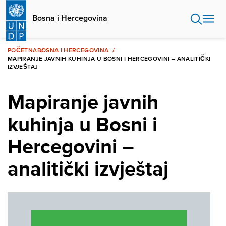
Skip
to
Bosna i Hercegovina
main
content
POČETNA
BOSNA I HERCEGOVINA
MAPIRANJE JAVNIH KUHINJA U BOSNI I HERCEGOVINI – ANALITIČKI
IZVJEŠTAJ
Mapiranje javnih
kuhinja u Bosni i
Hercegovini –
analitički izvještaj