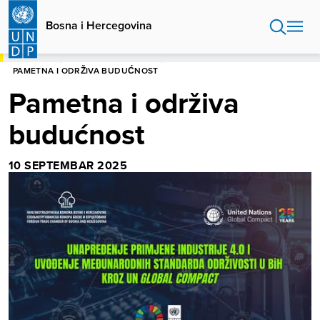
Skip
to
Bosna i Hercegovina
main
content
POČETNA
BOSNA I HERCEGOVINA
PAMETNA I ODRŽIVA BUDUĆNOST
Pametna i održiva
budućnost
10 SEPTEMBAR 2025