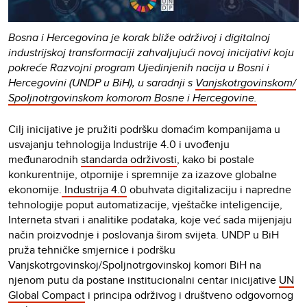
Bosna i Hercegovina je korak bliže održivoj i digitalnoj
industrijskoj transformaciji zahvaljujući novoj inicijativi koju
pokreće Razvojni program Ujedinjenih nacija u Bosni i
Hercegovini (UNDP u BiH), u saradnji s
Vanjskotrgovinskom/
Spoljnotrgovinskom komorom Bosne i Hercegovine.
Cilj inicijative je pružiti podršku domaćim kompanijama u
usvajanju tehnologija Industrije 4.0 i uvođenju
međunarodnih
standarda održivosti
, kako bi postale
konkurentnije, otpornije i spremnije za izazove globalne
ekonomije.
Industrija 4.0
obuhvata digitalizaciju i napredne
tehnologije poput automatizacije, vještačke inteligencije,
Interneta stvari i analitike podataka, koje već sada mijenjaju
način proizvodnje i poslovanja širom svijeta. UNDP u BiH
pruža tehničke smjernice i podršku
Vanjskotrgovinskoj/Spoljnotrgovinskoj komori BiH na
njenom putu da postane institucionalni centar inicijative
UN
Global Compact
i principa održivog i društveno odgovornog