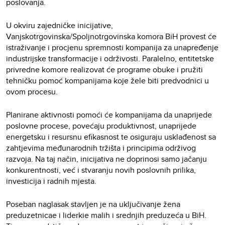
poslovanja.
U okviru zajedničke inicijative,
Vanjskotrgovinska/Spoljnotrgovinska komora BiH provest će
istraživanje i procjenu spremnosti kompanija za unapređenje
industrijske transformacije i održivosti. Paralelno, entitetske
privredne komore realizovat će programe obuke i pružiti
tehničku pomoć kompanijama koje žele biti predvodnici u
ovom procesu.
Planirane aktivnosti pomoći će kompanijama da unaprijede
poslovne procese, povećaju produktivnost, unaprijede
energetsku i resursnu efikasnost te osiguraju usklađenost sa
zahtjevima međunarodnih tržišta i principima održivog
razvoja. Na taj način, inicijativa ne doprinosi samo jačanju
konkurentnosti, već i stvaranju novih poslovnih prilika,
investicija i radnih mjesta.
Poseban naglasak stavljen je na uključivanje žena
preduzetnicae i liderkie malih i srednjih preduzeća u BiH.