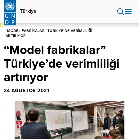
Ana
içeriğe
Türkiye
atla
ANASAYFA
TÜRKIYE
“MODEL FABRIKALAR” TÜRKIYE’DE VERIMLILIĞI
ARTIRIYOR
“Model fabrikalar”
Türkiye’de verimliliği
artırıyor
24 AĞUSTOS 2021