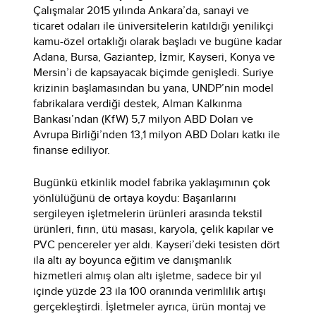
Çalışmalar 2015 yılında Ankara’da, sanayi ve
ticaret odaları ile üniversitelerin katıldığı yenilikçi
kamu-özel ortaklığı olarak başladı ve bugüne kadar
Adana, Bursa, Gaziantep, İzmir, Kayseri, Konya ve
Mersin’i de kapsayacak biçimde genişledi. Suriye
krizinin başlamasından bu yana, UNDP’nin model
fabrikalara verdiği destek, Alman Kalkınma
Bankası’ndan (KfW) 5,7 milyon ABD Doları ve
Avrupa Birliği’nden 13,1 milyon ABD Doları katkı ile
finanse ediliyor.
Bugünkü etkinlik model fabrika yaklaşımının çok
yönlülüğünü de ortaya koydu: Başarılarını
sergileyen işletmelerin ürünleri arasında tekstil
ürünleri, fırın, ütü masası, karyola, çelik kapılar ve
PVC pencereler yer aldı. Kayseri’deki tesisten dört
ila altı ay boyunca eğitim ve danışmanlık
hizmetleri almış olan altı işletme, sadece bir yıl
içinde yüzde 23 ila 100 oranında verimlilik artışı
gerçekleştirdi. İşletmeler ayrıca, ürün montaj ve