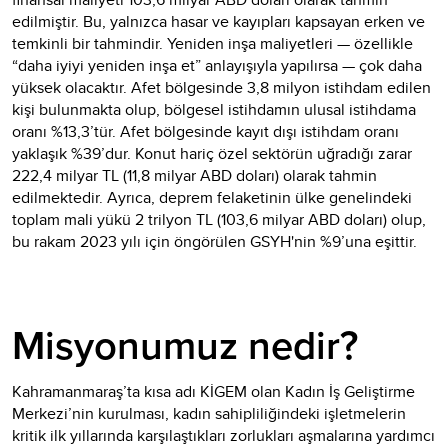
edilmiştir. Bu, yalnızca hasar ve kayıpları kapsayan erken ve
temkinli bir tahmindir. Yeniden inşa maliyetleri — özellikle
“daha iyiyi yeniden inşa et” anlayışıyla yapılırsa — çok daha
yüksek olacaktır. Afet bölgesinde 3,8 milyon istihdam edilen
kişi bulunmakta olup, bölgesel istihdamın ulusal istihdama
oranı %13,3’tür. Afet bölgesinde kayıt dışı istihdam oranı
yaklaşık %39’dur. Konut hariç özel sektörün uğradığı zarar
222,4 milyar TL (11,8 milyar ABD doları) olarak tahmin
edilmektedir. Ayrıca, deprem felaketinin ülke genelindeki
toplam mali yükü 2 trilyon TL (103,6 milyar ABD doları) olup,
bu rakam 2023 yılı için öngörülen GSYH'nin %9’una eşittir.
Misyonumuz nedir?
Kahramanmaraş’ta kısa adı KİGEM olan Kadın İş Geliştirme
Merkezi’nin kurulması, kadın sahipliliğindeki işletmelerin
kritik ilk yıllarında karşılaştıkları zorlukları aşmalarına yardımcı