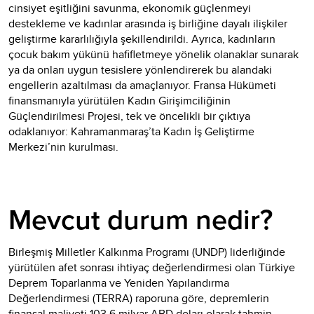
cinsiyet eşitliğini savunma, ekonomik güçlenmeyi
destekleme ve kadınlar arasında iş birliğine dayalı ilişkiler
geliştirme kararlılığıyla şekillendirildi. Ayrıca, kadınların
çocuk bakım yükünü hafifletmeye yönelik olanaklar sunarak
ya da onları uygun tesislere yönlendirerek bu alandaki
engellerin azaltılması da amaçlanıyor. Fransa Hükümeti
finansmanıyla yürütülen Kadın Girişimciliğinin
Güçlendirilmesi Projesi, tek ve öncelikli bir çıktıya
odaklanıyor: Kahramanmaraş’ta Kadın İş Geliştirme
Merkezi’nin kurulması.
Mevcut durum nedir?
Birleşmiş Milletler Kalkınma Programı (UNDP) liderliğinde
yürütülen afet sonrası ihtiyaç değerlendirmesi olan Türkiye
Deprem Toparlanma ve Yeniden Yapılandırma
Değerlendirmesi (TERRA) raporuna göre, depremlerin
finansal maliyeti 103,6 milyar ABD doları olarak tahmin