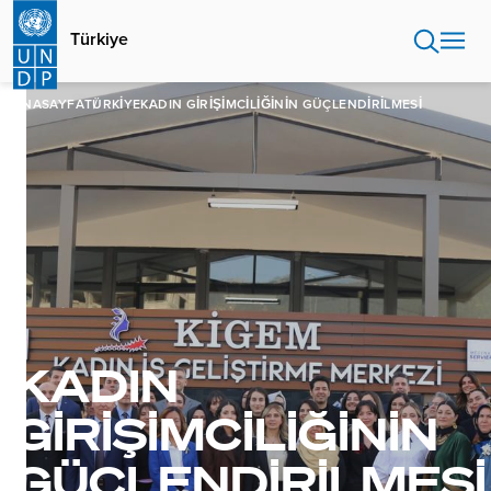
Ana
içeriğe
Türkiye
atla
ANASAYFA
TÜRKIYE
KADIN GIRIŞIMCILIĞININ GÜÇLENDIRILMESI
KADIN
GIRIŞIMCILIĞININ
GÜÇLENDIRILMESI