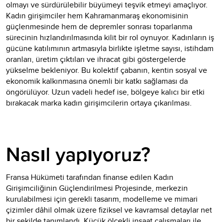
olmayı ve sürdürülebilir büyümeyi teşvik etmeyi amaçlıyor.
Kadın girişimciler hem Kahramanmaraş ekonomisinin
güçlenmesinde hem de depremler sonrası toparlanma
sürecinin hızlandırılmasında kilit bir rol oynuyor. Kadınların iş
gücüne katılımının artmasıyla birlikte işletme sayısı, istihdam
oranları, üretim çıktıları ve ihracat gibi göstergelerde
yükselme bekleniyor. Bu kolektif çabanın, kentin sosyal ve
ekonomik kalkınmasına önemli bir katkı sağlaması da
öngörülüyor. Uzun vadeli hedef ise, bölgeye kalıcı bir etki
bırakacak marka kadın girişimcilerin ortaya çıkarılması.
Nasıl yapıyoruz?
Fransa Hükümeti tarafından finanse edilen Kadın
Girişimciliğinin Güçlendirilmesi Projesinde, merkezin
kurulabilmesi için gerekli tasarım, modelleme ve mimari
çizimler dâhil olmak üzere fiziksel ve kavramsal detaylar net
bir şekilde tanımlandı. Küçük ölçekli inşaat çalışmaları ile