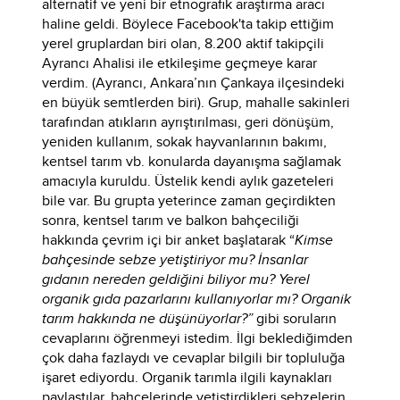
alternatif ve yeni bir etnografik araştırma aracı
haline geldi. Böylece Facebook'ta takip ettiğim
yerel gruplardan biri olan, 8.200 aktif takipçili
Ayrancı Ahalisi ile etkileşime geçmeye karar
verdim. (Ayrancı, Ankara’nın Çankaya ilçesindeki
en büyük semtlerden biri). Grup, mahalle sakinleri
tarafından atıkların ayrıştırılması, geri dönüşüm,
yeniden kullanım, sokak hayvanlarının bakımı,
kentsel tarım vb. konularda dayanışma sağlamak
amacıyla kuruldu. Üstelik kendi aylık gazeteleri
bile var. Bu grupta yeterince zaman geçirdikten
sonra, kentsel tarım ve balkon bahçeciliği
hakkında çevrim içi bir anket başlatarak “
Kimse
bahçesinde sebze yetiştiriyor mu? İnsanlar
gıdanın nereden geldiğini biliyor mu? Yerel
organik gıda pazarlarını kullanıyorlar mı? Organik
tarım hakkında ne düşünüyorlar?”
gibi soruların
cevaplarını öğrenmeyi istedim.
İlgi beklediğimden
çok daha fazlaydı ve cevaplar bilgili bir topluluğa
işaret ediyordu. Organik tarımla ilgili kaynakları
paylaştılar, bahçelerinde yetiştirdikleri sebzelerin