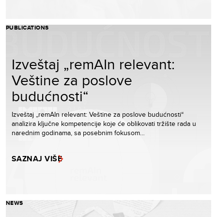
PUBLICATIONS
Izveštaj „remAIn relevant:
Veštine za poslove
budućnosti“
Izveštaj „remAIn relevant: Veštine za poslove budućnosti“
analizira ključne kompetencije koje će oblikovati tržište rada u
narednim godinama, sa posebnim fokusom…
SAZNAJ VIŠE
NEWS