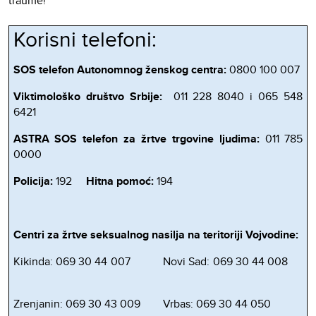
traume!
Korisni telefoni:
SOS telefon Autonomnog ženskog centra:
0800 100 007
Viktimološko društvo Srbije:
011 228 8040 i 065 548
6421
ASTRA SOS telefon za žrtve trgovine ljudima:
011 785
0000
Policija:
192
Hitna pomoć:
194
Centri za žrtve seksualnog nasilja na teritoriji Vojvodine:
Kikinda: 069 30 44 007 Novi Sad: 069 30 44 008
Zrenjanin: 069 30 43 009 Vrbas: 069 30 44 050