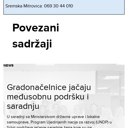
Sremska Mitrovica: 069 30 44 010
Povezani
sadržaji
NEWS
Gradonačelnice jačaju
međusobnu podršku i
saradnju
U saradnji sa Ministarstvom državne uprave i lokalne
samouprave, Program Ujedinjenih nacija za razvoj (UNDP) u
Srbiji podržava jačanje saradnje žena koje su na…