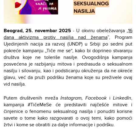
Beograd, 25. novembar 2025
- U okviru obeležavanja
„16
dana aktivizma protiv nasilja nad ženama
”, Program
Ujedinjenih nacija za razvoj (UNDP) u Srbiji po sedmi put
pokreće kampanju „Tiče me se“, kako bi doprineo stvaranju
društva koje ne toleriše nasilje. Ovogodišnja kampanja
posvećena je razbijanju mitova i predrasuda o seksualnom
nasilju i silovanju, kao i podsticanju okruženja da ne okreće
glavu, već da pruži podršku ženama koje su preživele ovaj
vid nasilja.
Putem društvenih mreža
Instagram, Facebook
i
LinkedIn
,
kampanja #TičeMeSe će predstaviti najčešće mitove i
činjenice o fenomenu seksualnog nasilja i ponuditi korisne
savete o tome kako razgovarati o ovoj temi, kako pomoći
žrtvi i kome se obratiti za dalje informacije i podršku.