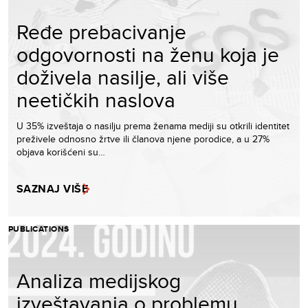
Ređe prebacivanje
odgovornosti na ženu koja je
doživela nasilje, ali više
neetičkih naslova
U 35% izveštaja o nasilju prema ženama mediji su otkrili identitet
preživele odnosno žrtve ili članova njene porodice, a u 27%
objava korišćeni su…
SAZNAJ VIŠE
PUBLICATIONS
Analiza medijskog
izveštavanja o problemu