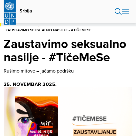
Skip
to
Srbija
main
content
POČETNA
SRBIJA
ZAUSTAVIMO SEKSUALNO NASILJE - #TIČEMESE
Zaustavimo seksualno
nasilje - #TičeMeSe
Rušimo mitove – jačamo podršku
25. NOVEMBAR 2025.