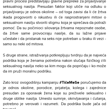
pravni procesi predstavljaju glavne prepreke za prijavljivanje
seksualnog nasilja. Presudan faktor koji utiče na odluku o
prijavljivanju je odnos okoline – od toga zavisi da li će žrtva
ikada progovoriti o iskustvu ili će rasprostranjeni mitovi o
seksualnom nasilju stvoriti stigmu koja je sprečava da potraži
pomoć. Da su počinioci silovanja žrtvama nepoznate osobe,
da žrtve same provociraju nasilje, da su lažne prijave
učestale i da pristanak na seks nije potreban u braku ili vezi -
samo su neki od mitova.
S druge strane, istraživanja potkrepljuju tvrdnju da je najveća
podrška koja je ženama potrebna nakon slučaja fizičkog i/ili
seksualnog nasilja neko sa kim mogu da popričaju i ko može
da im pruži moralnu podršku.
Zato kroz ovogodišnju kampanju
#TičeMeSe
poručujemo da
je odnos okoline, porodice, prijatelja, kolega i zajednice
presudan za oporavak žena koje su preživele seksualno i
druge oblike nasilja. Umesto sumnje, okrivljavanja i ćutanja,
potrebno je verovati i razumeti. Da podrška bude jača od