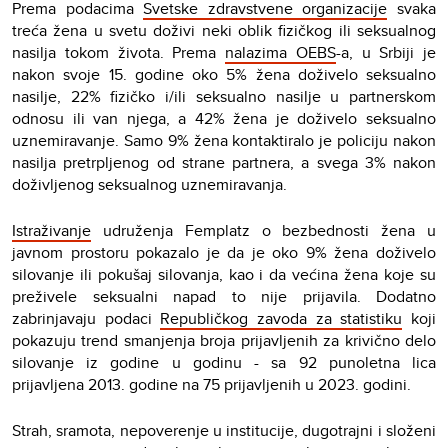
Prema podacima
Svetske zdravstvene organizacije
svaka
treća žena u svetu doživi neki oblik fizičkog ili seksualnog
nasilja tokom života. Prema
nalazima OEBS
-a, u Srbiji je
nakon svoje 15. godine oko 5% žena doživelo seksualno
nasilje, 22% fizičko i/ili seksualno nasilje u partnerskom
odnosu ili van njega, a 42% žena je doživelo seksualno
uznemiravanje. Samo 9% žena kontaktiralo je policiju nakon
nasilja pretrpljenog od strane partnera, a svega 3% nakon
doživljenog seksualnog uznemiravanja.
Istraživanje
udruženja Femplatz o bezbednosti žena u
javnom prostoru pokazalo je da je oko 9% žena doživelo
silovanje ili pokušaj silovanja, kao i da većina žena koje su
preživele seksualni napad to nije prijavila. Dodatno
zabrinjavaju podaci
Republičkog zavoda za statistiku
koji
pokazuju trend smanjenja broja prijavljenih za krivično delo
silovanje iz godine u godinu - sa 92 punoletna lica
prijavljena 2013. godine na 75 prijavljenih u 2023. godini.
Strah, sramota, nepoverenje u institucije, dugotrajni i složeni