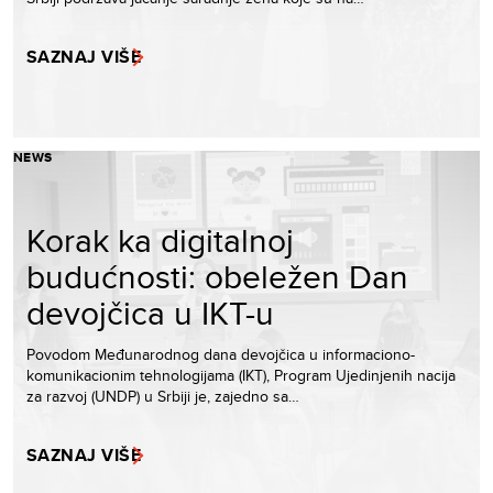
SAZNAJ VIŠE
NEWS
Korak ka digitalnoj
budućnosti: obeležen Dan
devojčica u IKT-u
Povodom Međunarodnog dana devojčica u informaciono-
komunikacionim tehnologijama (IKT), Program Ujedinjenih nacija
za razvoj (UNDP) u Srbiji je, zajedno sa…
SAZNAJ VIŠE