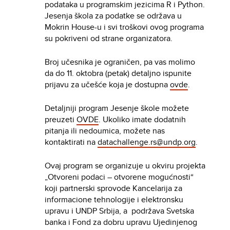
podataka u programskim jezicima R i Python.
Jesenja škola za podatke se održava u
Mokrin House-u i svi troškovi ovog programa
su pokriveni od strane organizatora.
Broj učesnika je ograničen, pa vas molimo
da do 11. oktobra (petak) detaljno ispunite
prijavu za učešće koja je dostupna
ovde
.
Detaljniji program Jesenje škole možete
preuzeti
OVDE
. Ukoliko imate dodatnih
pitanja ili nedoumica, možete nas
kontaktirati na
datachallenge.rs@undp.org
.
Ovaj program se organizuje u okviru projekta
„Otvoreni podaci – otvorene mogućnosti“
koji partnerski sprovode Kancelarija za
informacione tehnologije i elektronsku
upravu i UNDP Srbija, a podržava Svetska
banka i Fond za dobru upravu Ujedinjenog