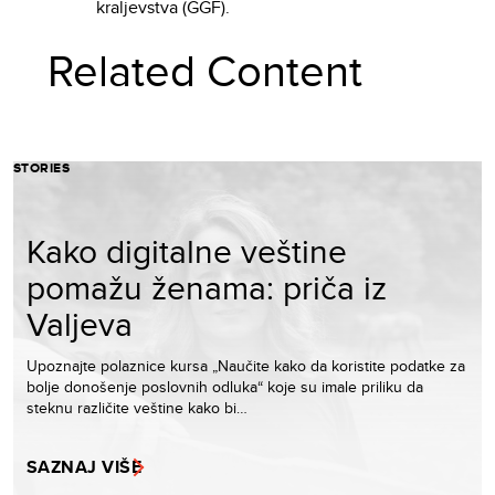
kraljevstva (GGF).
Related Content
STORIES
Kako digitalne veštine
pomažu ženama: priča iz
Valjeva
Upoznajte polaznice kursa „Naučite kako da koristite podatke za
bolje donošenje poslovnih odluka“ koje su imale priliku da
steknu različite veštine kako bi…
SAZNAJ VIŠE