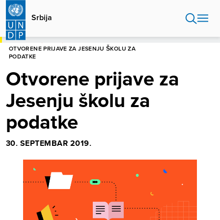
Skip
to
Srbija
main
content
POČETNA
SRBIJA
OTVORENE PRIJAVE ZA JESENJU ŠKOLU ZA
PODATKE
Otvorene prijave za
Jesenju školu za
podatke
30. SEPTEMBAR 2019.