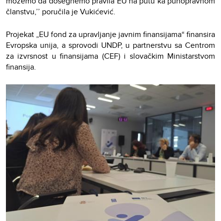
možemo da dosegnemo pravila EU na putu ka punopravnom
članstvu,’’ poručila je Vukićević.
Projekat „EU fond za upravljanje javnim finansijama“ finansira
Evropska unija, a sprovodi UNDP, u partnerstvu sa Centrom
za izvrsnost u finansijama (CEF) i slovačkim Ministarstvom
finansija.