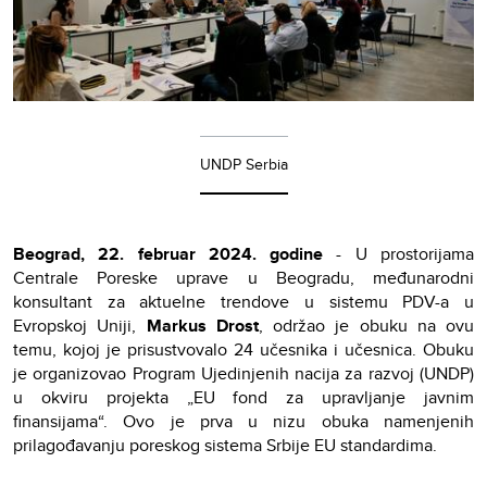
UNDP Serbia
Beograd, 22. februar 2024. godine
- U prostorijama
Centrale Poreske uprave u Beogradu, međunarodni
konsultant za aktuelne trendove u sistemu PDV-a u
Evropskoj Uniji,
Markus Drost
, održao je obuku na ovu
temu, kojoj je prisustvovalo 24 učesnika i učesnica. Obuku
je organizovao Program Ujedinjenih nacija za razvoj (UNDP)
u okviru projekta „EU fond za upravljanje javnim
finansijama“. Ovo je prva u nizu obuka namenjenih
prilagođavanju poreskog sistema Srbije EU standardima.