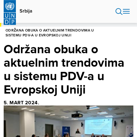
Skip
to
Srbija
main
content
POČETNA
SRBIJA
ODRŽANA OBUKA O AKTUELNIM TRENDOVIMA U
SISTEMU PDV-A U EVROPSKOJ UNIJI
Održana obuka o
aktuelnim trendovima
u sistemu PDV-a u
Evropskoj Uniji
5. MART 2024.