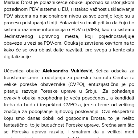
Markus Drost je polaznike/ce obuke upoznao sa istorijskom
pozadinom PDV sistema u EU, i istakao važnost usklađivanja
PDV sistema na nacionalnom nivou za sve zemlje koje su u
procesu pristupanja Uniji. Polaznici su imali priliku da čuju i o
sistemu razmene informacija o PDV-u (VIES), kao i o sistemu
Jedinstvenog upravnog mesta, koji pojednostavljuje
obaveze u vezi sa PDV-om. Obuka je završena osvrtom na to
kako će se ova oblast dalje razvijati, pre svega u kontekstu
digitalizacije.
Učesnica obuke
Aleksandra Vukićević
, šefica odseka za
transferne cene u odeljenju za poresku kontrolu Centra za
velike poreske obaveznike (CVPO), entuzijastična je po
pitanju razvoja Poreske uprave u Srbiji. ,,Za pohađanje
ovakvih obuka neophodna je veća posećenost, a kandidati
treba da budu i inspektori CVPO-a, jer su teme od velikog
značaja za pobojšanje njihovog poslovanja. Ova ekspertiza
koju smo danas dobili od gospodina Drosta, to je nešto
fantastično, to je budućnost Poreske uprave. Srećna sam što
se Poreska uprava razvija, i smatram da u velikoj meri