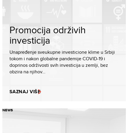
Promocija održivih
investicija
Unapređenje sveukupne investicione klime u Srbiji
tokom i nakon globalne pandemije COVID-19 i
doprinos održivosti svih investicija u zemlji, bez
obzira na njihov…
SAZNAJ VIŠE
NEWS