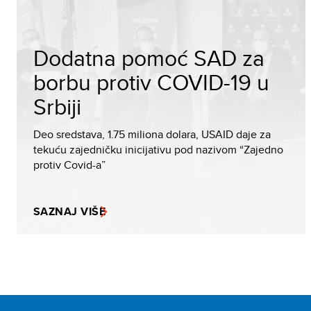
Dodatna pomoć SAD za
borbu protiv COVID-19 u
Srbiji
Deo sredstava, 1.75 miliona dolara, USAID daje za
tekuću zajedničku inicijativu pod nazivom “Zajedno
protiv Covid-a”
SAZNAJ VIŠE