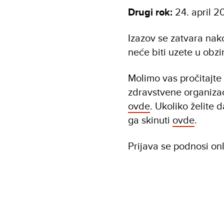
Drugi rok:
24. april 2
Izazov se zatvara nako
neće biti uzete u obzir
Molimo vas pročitajte
zdravstvene organizac
ovde
. Ukoliko želite 
ga skinuti
ovde
.
Prijava se podnosi on