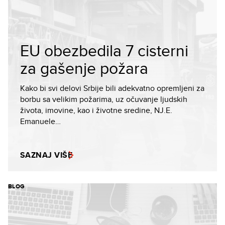
EU obezbedila 7 cisterni
za gašenje požara
Kako bi svi delovi Srbije bili adekvatno opremljeni za
borbu sa velikim požarima, uz očuvanje ljudskih
života, imovine, kao i životne sredine, NJ.E.
Emanuele…
SAZNAJ VIŠE
BLOG