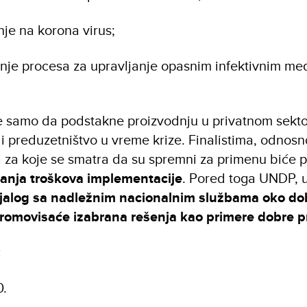
nje na korona virus;
nje procesa za upravljanje opasnim infektivnim me
ne samo da podstakne proizvodnju u privatnom sektor
 i preduzetništvo u vreme krize. Finalistima, odnosn
 za koje se smatra da su spremni za primenu biće 
ranja troškova implementacije
. Pored toga UNDP, u
ijalog sa nadležnim nacionalnim službama oko dob
promovisaće izabrana rešenja kao primere dobre p
:
0.