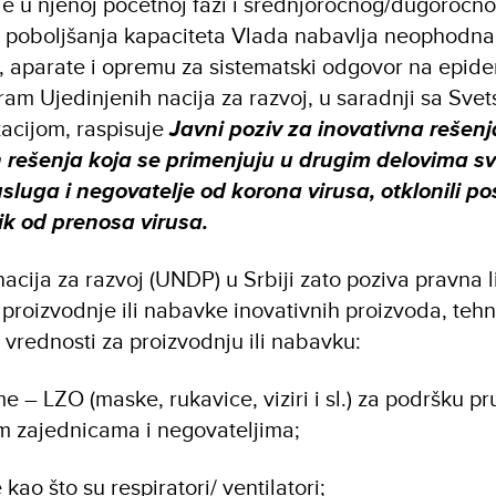
ije u njenoj početnoj fazi i srednjoročnog/dugoročn
ju poboljšanja kapaciteta Vlada nabavlja neophodna
 aparate i opremu za sistematski odgovor na epide
am Ujedinjenih nacija za razvoj, u saradnji sa Sve
acijom, raspisuje
Javni poziv za inovativna rešenja
ih rešenja koja se primenjuju u drugim delovima s
 usluga i negovatelje od korona virusa, otklonili po
izik od prenosa virusa.
acija za razvoj (UNDP) u Srbiji zato poziva pravna l
proizvodnje ili nabavke inovativnih proizvoda, tehn
 vrednosti za proizvodnju ili nabavku:
me – LZO (maske, rukavice, viziri i sl.) za podršku 
im zajednicama i negovateljima;
ao što su respiratori/ ventilatori;