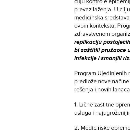
cilju kontrole epidem
prevazilaženja. U cil
medicinska sredstava,
ovom kontekstu, Progr
zdravstvenom organiz
replikaciju postojeć
bi zaštitili pružaoce
infekcije i smanjili r
Program Ujedinjenih n
predlože nove načine 
rešenja i novih lanaca
1. Lične zaštitne opre
usluga i najugroženij
2. Medicinske opreme k