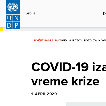
Skip
to
Srbija
K
main
content
POČETNA
SRBIJA
COVID-19 IZAZOV: POZIV ZA INOV
COVID-19 iza
vreme krize
1. APRIL 2020.