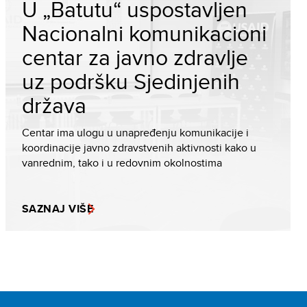
U „Batutu“ uspostavljen
Nacionalni komunikacioni
centar za javno zdravlje
uz podršku Sjedinjenih
država
Centar ima ulogu u unapređenju komunikacije i
koordinacije javno zdravstvenih aktivnosti kako u
vanrednim, tako i u redovnim okolnostima
SAZNAJ VIŠE