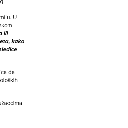
og
miju. U
tskom
 ili
veta, kako
sledice
ica da
oloških
pružaocima