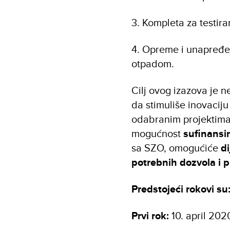
3. Kompleta za testira
4. Opreme i unapređe
otpadom.
Cilj ovog izazova je 
da stimuliše inovaciju
odabranim projektima
mogućnost
sufinansi
sa SZO, omogućiće
d
potrebnih dozvola i 
Predstojeći rokovi su
Prvi rok:
10. april 202