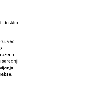
dicinskim
u, već i
o
pružena
 saradnji
ijanja
rakse.