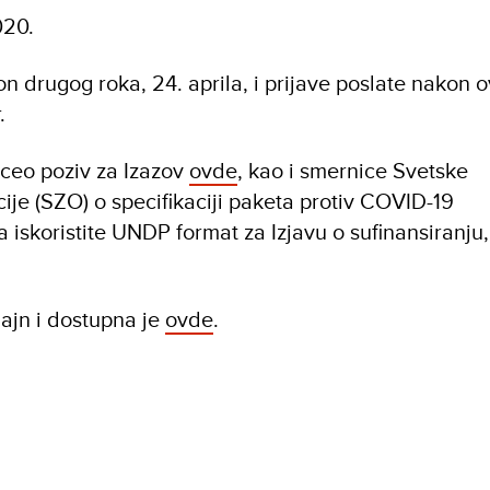
020.
n drugog roka, 24. aprila, i prijave poslate nakon 
.
 ceo poziv za Izazov
ovde
, kao i smernice Svetske
ije (SZO) o specifikaciji paketa protiv COVID-19
da iskoristite UNDP format za Izjavu o sufinansiranju
lajn i dostupna je
ovde
.