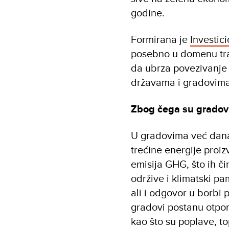
godine.
Formirana je
Investic
posebno u domenu tran
da ubrza povezivanje 
državama i gradovima
Zbog čega su gradovi
U gradovima već danas
trećine energije proi
emisija GHG, što ih č
održive i klimatski p
ali i odgovor u borbi 
gradovi postanu otpor
kao što su poplave, to