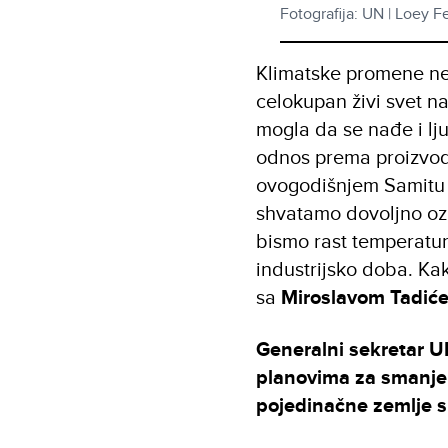
Fotografija: UN | Loey Fe
Klimatske promene ne
celokupan živi svet n
mogla da se nađe i lj
odnos prema proizvodnj
ovogodišnjem Samitu 
shvatamo dovoljno oz
bismo rast temperatur
industrijsko doba. Ka
sa
Miroslavom Tadić
Generalni sekretar U
planovima za smanjen
pojedinačne zemlje 