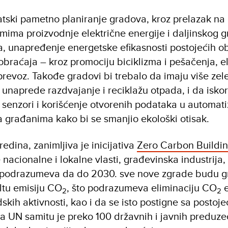
ski pametno planiranje gradova, kroz prelazak na 
emima proizvodnje električne energije i daljinskog g
a, unapređenje energetske efikasnosti postojećih o
braćaja – kroz promociju biciklizma i pešačenja, el
 prevoz. Takođe gradovi bi trebalo da imaju više zele
unaprede razdvajanje i reciklažu otpada, i da iskor
 senzori i korišćenje otvorenih podataka u automatiz
a građanima kako bi se smanjio ekološki otisak.
edina, zanimljiva je inicijativa
Zero Carbon Building
nacionalne i lokalne vlasti, građevinska industrija, 
na podrazumeva da do 2030. sve nove zgrade budu 
ltu emisiju CO
, što podrazumeva eliminaciju CO
e
2
2
dskih aktivnosti, kao i da se isto postigne sa postoj
UN samitu je preko 100 državnih i javnih preduzeć