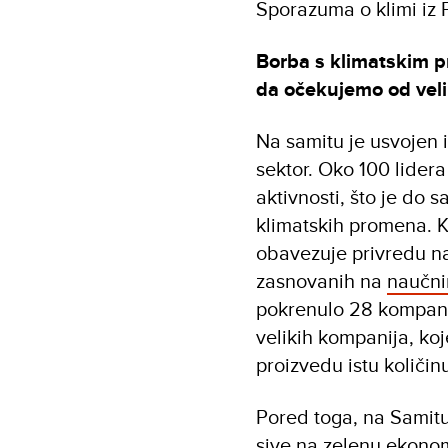
Sporazuma o klimi iz P
Borba s klimatskim 
da očekujemo od vel
Na samitu je usvojen i
sektor. Oko 100 lidera
aktivnosti, što je do 
klimatskih promena.
obavezuje privredu na
zasnovanih na
naučni
pokrenulo 28 kompanij
velikih kompanija, ko
proizvedu istu količin
Pored toga, na Samitu 
sive na zelenu ekonom