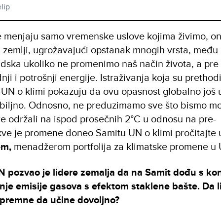
lip
 menjaju samo vremenske uslove kojima živimo, on
a zemlji, ugrožavajući opstanak mnogih vrsta, među 
udska ukoliko ne promenimo naš način života, a pre
i i potrošnji energije. Istraživanja koja su prethodi
UN o klimi pokazuju da ovu opasnost globalno još 
biljno. Odnosno, ne preduzimamo sve što bismo mo
e održali na ispod prosečnih 2°C u odnosu na pre-
kve je promene doneo Samitu UN o klimi pročitajte u
em,
menadžerom portfolija za klimatske promene u
N pozvao je lidere zemalja da na Samit dođu s ko
je emisije gasova s efektom staklene bašte. Da l
spremne da učine dovoljno?