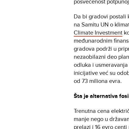
posvećenost potpunoj 
Da bi gradovi postali 
na Samitu UN o klima
Climate Investment
ko
međunarodnim finansij
gradova podrži u prip
nezaobilazni deo pla
odluka i usmeravanja i
inicijative već su odo
od 73 miliona evra.
Šta je alternativa fos
Trenutna cena električ
manje nego u državam
prelazi i 16 evro cent