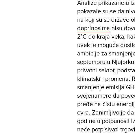
Analize prikazane u Iz
pokazale su se da niv
na koji su se države 
doprinosima
nisu dovo
2°C do kraja veka, k
uvek je moguće dostić
ambicije za smanjenj
septembru u Njujorku i
privatni sektor, podst
klimatskih promena. R
smanjenje emisija GH
svojenamere da poveć
pređe na čistu energij
evra. Zanimljivo je da
godine u potpunosti i
neće potpisivati trg