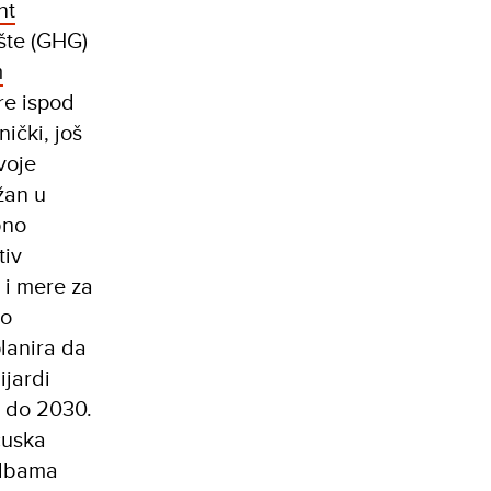
nt
šte (GHG)
m
re ispod
nički, još
voje
žan u
bno
tiv
 i mere za
lo
lanira da
ijardi
a do 2030.
cuska
edbama