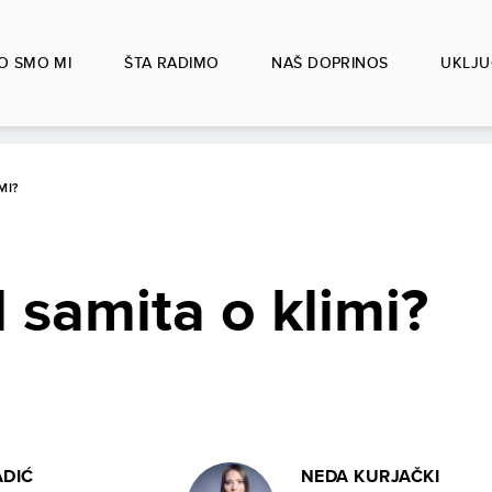
O SMO MI
ŠTA RADIMO
NAŠ DOPRINOS
UKLJU
MI?
 samita o klimi?
ADIĆ
NEDA KURJAČKI