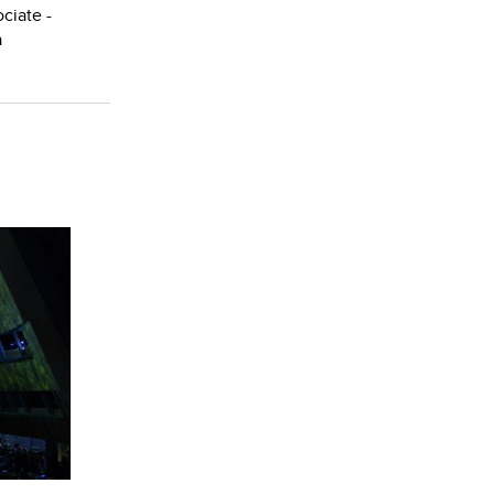
ciate -
a