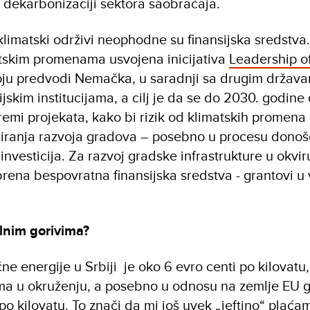
dekarbonizaciji sektora saobraćaja.
klimatski održivi neophodne su finansijska sredstva.
tskim promenama usvojena inicijativa
Leadership o
ju predvodi Nemačka, u saradnji sa drugim država
skim institucijama, a cilj je da se do 2030. godin
remi projekata, kako bi rizik od klimatskih promena
niranja razvoja gradova – posebno u procesu donoš
nvesticija. Za razvoj gradske infrastrukture u okvir
brena bespovratna finansijska sredstva - grantovi u
ilnim gorivima?
ne energije u Srbiji je oko 6 evro centi po kilovatu,
a u okruženju, a posebno u odnosu na zemlje EU 
i po kilovatu. To znači da mi još uvek „jeftino“ plaća