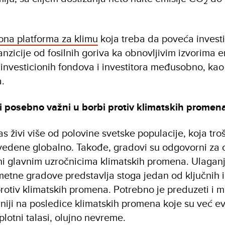
2
iona platforma za klimu
koja treba da poveća investi
zicije od fosilnih goriva ka obnovljivim izvorima e
investicionih fondova i investitora međusobno, kao 
.
 posebno važni u borbi protiv klimatskih promen
 živi više od polovine svetske populacije, koja tro
zvedene globalno. Takođe, gradovi su odgovorni za
ini glavnim uzročnicima klimatskih promena. Ulagan
ametne gradove predstavlja stoga jedan od ključnih 
protiv klimatskih promena. Potrebno je preduzeti i 
niji na posledice klimatskih promena koje su već e
plotni talasi, olujno nevreme.