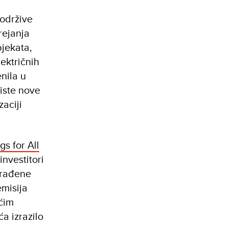
održive
rejanja
bjekata,
ektričnih
nila u
iste nove
aciji
s for All
investitori
građene
misija
ećim
a izrazilo