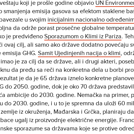
veštaju koji je prošle godine objavio
UN Environme
o smanjenja emisija gasova sa efektom staklene ba
obavezale u svojim
inicijalnim nacionalno određeni
ljna da održe porast prosečne globalne temperatu
ako je predviđeno
Sporazumom o Klimi iz Pariza
. Teh
i ovaj cilj, ali samo ako države dodatno povećaju s
e emisija GHG
.
Samit Ujedinjenih nacija o klimi
, odr
mao je za cilj da se države, ali i drugi akteri, pose
aknu da pređu sa reči na konkretna dela u borbi pro
ezultat je da je 65 država iznelo konkretne planove
G do 2050. godine, dok je oko 70 država predstavi
a ambicije do 2030. godine. Nemačka na primer, p
u do 2030. godine, i u to je spremna da uloži 60 mil
 zemlje iz okruženja, Mađarska i Grčka, planiraju d
zbace ugalj iz proizvodnje električne energije. Fran
ovinske sporazume sa državama koje se protive odr