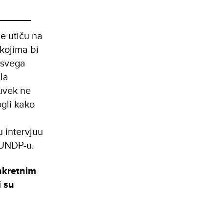
e utiču na
kojima bi
 svega
la
uvek ne
gli kako
 intervjuu
 UNDP-u.
nkretnim
i su