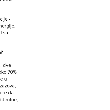
cije -
nergije,
i sa
a?
ši dve
 oko 70%
je u
izazova,
mere da
videntne,