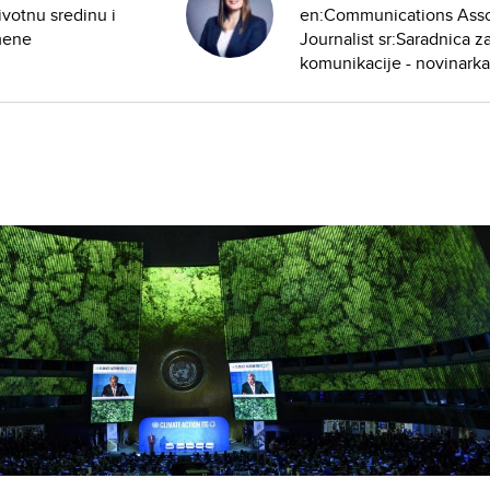
ivotnu sredinu i
en:Communications Asso
mene
Journalist sr:Saradnica z
komunikacije - novinarka