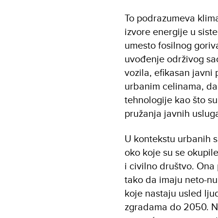
To podrazumeva klimat
izvore energije u sist
umesto fosilnog goriv
uvođenje održivog sao
vozila, efikasan javni
urbanim celinama, da 
tehnologije kao što su
pružanja javnih uslug
U kontekstu urbanih sr
oko koje su se okupile 
i civilno društvo. O
tako da imaju neto-nu
koje nastaju usled lju
zgradama do 2050. Na 