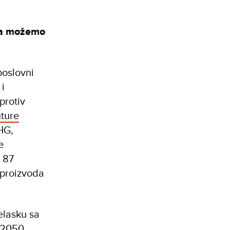
.
šta možemo
poslovni
 i
protiv
uture
HG,
e
a 87
 proizvoda
relasku sa
2050.