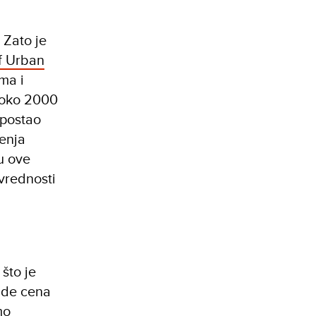
 Zato je
f Urban
ma i
e oko 2000
 postao
enja
u ove
 vrednosti
 što je
gde cena
mo