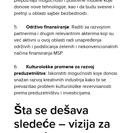
prepoznaju mogućnosti i poslovne modele koje
donose nove tehnologije, kao i da budu svesne i
pretnji u oblasti sajber bezbednosti..
5.
Održivo finansiranje
: Raditi sa razvojnim
partnerima i drugim relevantnim akterima koji su
već aktivni u ovoj oblasti radi unapređenja
održivih i podsticanja zelenih i nekonvencionalnih
načina finansiranja MSP.
6.
Kulturološke promene za razvoj
preduzetništva
: Iskoristiti mogućnosti koje donosi
snažan razvoj kreativnih industrija kako bi se
prevazišao problem kulturološke rezervisanosti
prema preduzetništvu i investicijama.
Šta se dešava
sledeće – vizija za