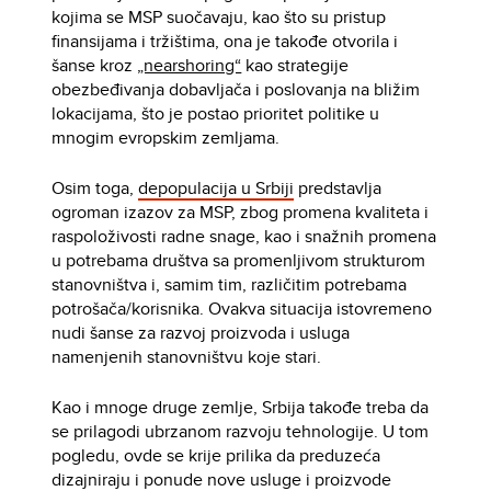
kojima se MSP suočavaju, kao što su pristup
finansijama i tržištima, ona je takođe otvorila i
šanse kroz
„nearshoring“
kao strategije
obezbeđivanja dobavljača i poslovanja na bližim
lokacijama, što je postao prioritet politike u
mnogim evropskim zemljama.
Osim toga,
depopulacija u Srbiji
predstavlja
ogroman izazov za MSP, zbog promena kvaliteta i
raspoloživosti radne snage, kao i snažnih promena
u potrebama društva sa promenljivom strukturom
stanovništva i, samim tim, različitim potrebama
potrošača/korisnika. Ovakva situacija istovremeno
nudi šanse za razvoj proizvoda i usluga
namenjenih stanovništvu koje stari.
Kao i mnoge druge zemlje, Srbija takođe treba da
se prilagodi ubrzanom razvoju tehnologije. U tom
pogledu, ovde se krije prilika da preduzeća
dizajniraju i ponude nove usluge i proizvode