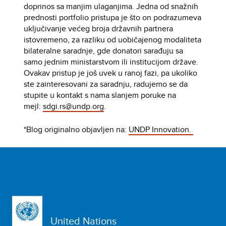
doprinos sa manjim ulaganjima. Jedna od snažnih
prednosti portfolio pristupa je što on podrazumeva
uključivanje većeg broja državnih partnera
istovremeno, za razliku od uobičajenog modaliteta
bilateralne saradnje, gde donatori sarađuju sa
samo jednim ministarstvom ili institucijom države.
Ovakav pristup je još uvek u ranoj fazi, pa ukoliko
ste zainteresovani za saradnju, radujemo se da
stupite u kontakt s nama slanjem poruke na
mejl:
sdgi.rs@undp.org
.
*Blog originalno objavljen na:
UNDP Innovation.
United Nations