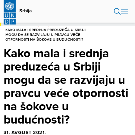
Skip
to
Srbija
main
content
POČETNA
SRBIJA
BLOG
KAKO MALA I SREDNJA PREDUZEĆA U SRBIJI
MOGU DA SE RAZVIJAJU U PRAVCU VEĆE
OTPORNOSTI NA ŠOKOVE U BUDUĆNOSTI?
Kako mala i srednja
preduzeća u Srbiji
mogu da se razvijaju u
pravcu veće otpornosti
na šokove u
budućnosti?
31. AVGUST 2021.