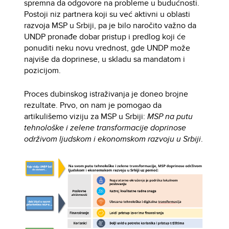
spremna da odgovore na probleme u budućnosti.
Postoji niz partnera koji su već aktivni u oblasti
razvoja MSP u Srbiji, pa je bilo naročito važno da
UNDP pronađe dobar pristup i predlog koji će
ponuditi neku novu vrednost, gde UNDP može
najviše da doprinese, u skladu sa mandatom i
pozicijom.
Proces dubinskog istraživanja je doneo brojne
rezultate. Prvo, on nam je pomogao da
artikulišemo viziju za MSP u Srbiji:
MSP na putu
tehnološke i zelene transformacije doprinose
održivom ljudskom i ekonomskom razvoju u Srbiji
.