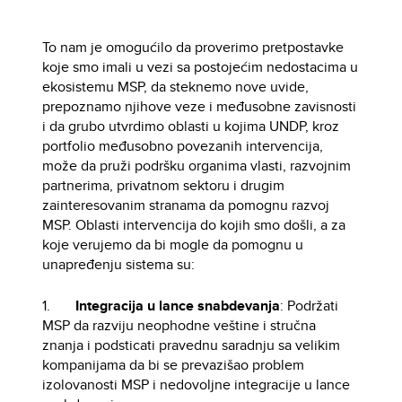
To nam je omogućilo da proverimo pretpostavke
koje smo imali u vezi sa postojećim nedostacima u
ekosistemu MSP, da steknemo nove uvide,
prepoznamo njihove veze i međusobne zavisnosti
i da grubo utvrdimo oblasti u kojima UNDP, kroz
portfolio međusobno povezanih intervencija,
može da pruži podršku organima vlasti, razvojnim
partnerima, privatnom sektoru i drugim
zainteresovanim stranama da pomognu razvoj
MSP. Oblasti intervencija do kojih smo došli, a za
koje verujemo da bi mogle
da pomognu u
unapređenju sistema su:
1.
Integracija u lance snabdevanja
: Podržati
MSP da razviju neophodne veštine i stručna
znanja i podsticati pravednu saradnju sa velikim
kompanijama da bi se prevazišao problem
izolovanosti MSP i nedovoljne integracije u lance