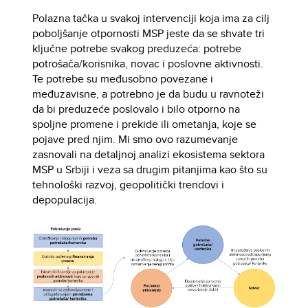
Polazna tačka u svakoj intervenciji koja ima za cilj
poboljšanje otpornosti MSP jeste da se shvate tri
ključne potrebe svakog preduzeća: potrebe
potrošača/korisnika, novac i poslovne aktivnosti.
Te potrebe su međusobno povezane i
međuzavisne, a potrebno je da budu u ravnoteži
da bi preduzeće poslovalo i bilo otporno na
spoljne promene i prekide ili ometanja, koje se
pojave pred njim. Mi smo ovo razumevanje
zasnovali na detaljnoj analizi ekosistema sektora
MSP u Srbiji i veza sa drugim pitanjima kao što su
tehnološki razvoj, geopolitički trendovi i
depopulacija.