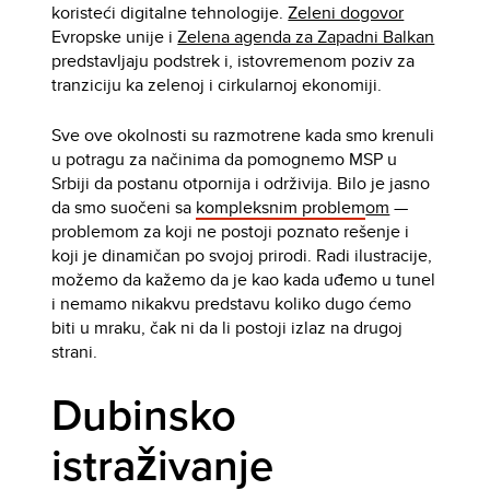
koristeći digitalne tehnologije.
Zeleni dogovor
Evropske unije i
Zelena agenda za Zapadni Balkan
predstavljaju podstrek i, istovremenom poziv za
tranziciju ka zelenoj i cirkularnoj ekonomiji.
Sve ove okolnosti su razmotrene kada smo krenuli
u potragu za načinima da pomognemo MSP u
Srbiji da postanu otpornija i održivija. Bilo je jasno
da smo suočeni sa
kompleksnim problem
om
—
problemom za koji ne postoji poznato rešenje i
koji je dinamičan po svojoj prirodi. Radi ilustracije,
možemo da kažemo da je kao kada uđemo u tunel
i nemamo nikakvu predstavu koliko dugo ćemo
biti u mraku, čak ni da li postoji izlaz na drugoj
strani.
Dubinsko
istraživanje