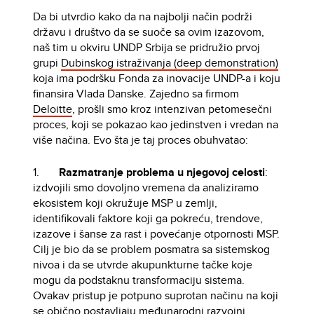
Da bi utvrdio kako da na najbolji način podrži
državu i društvo da se suoče sa ovim izazovom,
naš tim u okviru UNDP Srbija se pridružio prvoj
grupi
Dubinskog istraživanja (deep demonstration)
koja ima podršku Fonda za inovacije UNDP-a i koju
finansira Vlada Danske. Zajedno sa firmom
Deloitte
, prošli smo kroz intenzivan petomesečni
proces, koji se pokazao kao jedinstven i vredan na
više načina. Evo šta je taj proces obuhvatao:
1.
Razmatranje problema u njegovoj celosti
:
izdvojili smo dovoljno vremena da analiziramo
ekosistem koji okružuje MSP u zemlji,
identifikovali faktore koji ga pokreću, trendove,
izazove i šanse za rast i povećanje otpornosti MSP.
Cilj je bio da se problem posmatra sa sistemskog
nivoa i da se utvrde akupunkturne tačke koje
mogu da podstaknu transformaciju sistema.
Ovakav pristup je potpuno suprotan načinu na koji
se obično postavljaju međunarodni razvojni