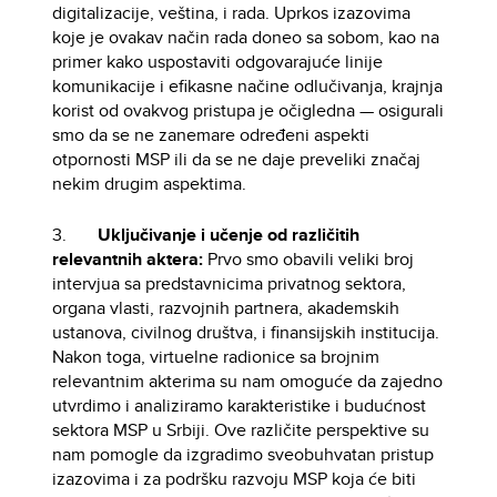
digitalizacije, veština, i rada. Uprkos izazovima
koje je ovakav način rada doneo sa sobom, kao na
primer kako uspostaviti odgovarajuće linije
komunikacije i efikasne načine odlučivanja, krajnja
korist od ovakvog pristupa je očigledna — osigurali
smo da se ne zanemare određeni aspekti
otpornosti MSP ili da se ne daje preveliki značaj
nekim drugim aspektima.
3.
Uključivanje i učenje od različitih
relevantnih aktera:
Prvo smo obavili veliki broj
intervjua sa predstavnicima privatnog sektora,
organa vlasti, razvojnih partnera, akademskih
ustanova, civilnog društva, i finansijskih institucija.
Nakon toga, virtuelne radionice sa brojnim
relevantnim akterima su nam omoguće da zajedno
utvrdimo i analiziramo karakteristike i budućnost
sektora MSP u Srbiji. Ove različite perspektive su
nam pomogle da izgradimo sveobuhvatan pristup
izazovima i za podršku razvoju MSP koja će biti