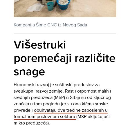
Kompanija Šime CNC iz Novog Sada
Višestruki
poremećaji različite
snage
Ekonomski razvoj je suštinski preduslov za
sveukupni razvoj zemlje. Rast i otpornost malih i
srednjih preduzeća (MSP) u Srbiji su od ključnog
značaja u tom pogledu jer su ona kičma srpske
privrede i
obuhvataju dve trećine zaposlenih u
formalnom poslovnom sektoru
(MSP uključujući
mikro preduzeća).