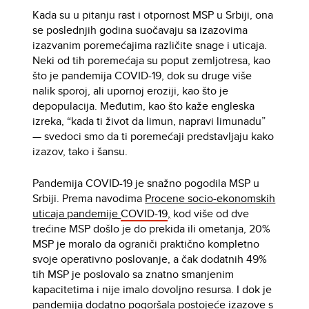
Kada su u pitanju rast i otpornost MSP u Srbiji, ona
se poslednjih godina suočavaju sa izazovima
izazvanim poremećajima različite snage i uticaja.
Neki od tih poremećaja su poput zemljotresa, kao
što je pandemija COVID-19, dok su druge više
nalik sporoj, ali upornoj eroziji, kao što je
depopulacija. Međutim, kao što kaže engleska
izreka, “kada ti život da limun, napravi limunadu”
— svedoci smo da ti poremećaji predstavljaju kako
izazov, tako i šansu.
Pandemija COVID-19 je snažno pogodila MSP u
Srbiji. Prema navodima
Procene socio-ekonomskih
uticaja pandemije
COVID-19
,
kod više od dve
trećine MSP došlo je do prekida ili ometanja, 20%
MSP je moralo da ograniči praktično kompletno
svoje operativno poslovanje, a čak dodatnih 49%
tih MSP je poslovalo sa znatno smanjenim
kapacitetima i nije imalo dovoljno resursa. I dok je
pandemija dodatno pogoršala postojeće izazove s