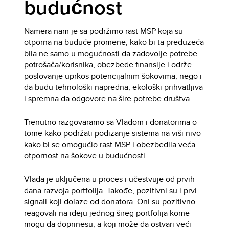
budućnost
Namera nam je sa podržimo rast MSP koja su
otporna na buduće promene, kako bi ta preduzeća
bila ne samo u mogućnosti da zadovolje potrebe
potrošača/korisnika, obezbede finansije i održe
poslovanje uprkos potencijalnim šokovima, nego i
da budu tehnološki napredna, ekološki prihvatljiva
i spremna da odgovore na šire potrebe društva.
Trenutno razgovaramo sa Vladom i donatorima o
tome kako podržati podizanje sistema na viši nivo
kako bi se omogućio rast MSP i obezbedila veća
otpornost na šokove u budućnosti.
Vlada je uključena u proces i učestvuje od prvih
dana razvoja portfolija. Takođe, pozitivni su i prvi
signali koji dolaze od donatora. Oni su pozitivno
reagovali na ideju jednog šireg portfolija kome
mogu da doprinesu, a koji može da ostvari veći