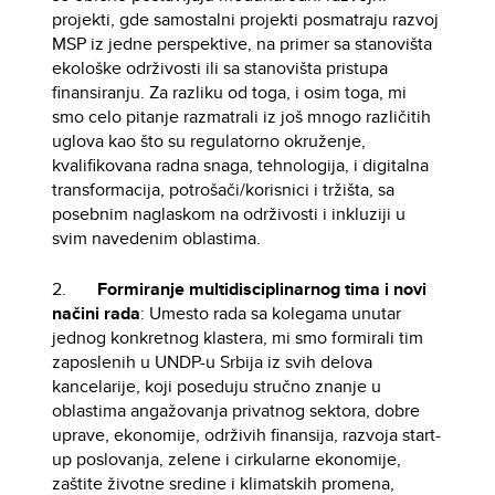
projekti, gde samostalni projekti posmatraju razvoj
MSP iz jedne perspektive, na primer sa stanovišta
ekološke održivosti ili sa stanovišta pristupa
finansiranju. Za razliku od toga, i osim toga, mi
smo celo pitanje razmatrali iz još mnogo različitih
uglova kao što su regulatorno okruženje,
kvalifikovana radna snaga, tehnologija, i digitalna
transformacija, potrošači/korisnici i tržišta, sa
posebnim naglaskom na održivosti i inkluziji u
svim navedenim oblastima.
2.
Formiranje multidisciplinarnog tima i novi
načini rada
: Umesto rada sa kolegama unutar
jednog konkretnog klastera, mi smo formirali tim
zaposlenih u UNDP-u Srbija iz svih delova
kancelarije, koji poseduju stručno znanje u
oblastima angažovanja privatnog sektora, dobre
uprave, ekonomije, održivih finansija, razvoja start-
up poslovanja, zelene i cirkularne ekonomije,
zaštite životne sredine i klimatskih promena,