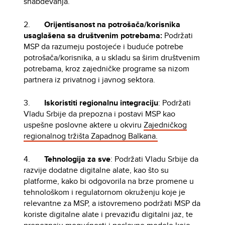
snabdevanja.
2.
Orijentisanost na potrošača/korisnika
usaglašena sa društvenim potrebama:
Podržati
MSP da razumeju postojeće i buduće potrebe
potrošača/korisnika, a u skladu sa širim društvenim
potrebama, kroz zajedničke programe sa nizom
partnera iz privatnog i javnog sektora.
3.
Iskoristiti regionalnu integraciju
: Podržati
Vladu Srbije da prepozna i postavi MSP kao
uspešne poslovne aktere u okviru
Zajedničkog
regionalnog tržišta Zapadnog Balkana.
4.
Tehnologija za sve
: Podržati Vladu Srbije da
razvije dodatne digitalne alate, kao što su
platforme, kako bi odgovorila na brze promene u
tehnološkom i regulatornom okruženju koje je
relevantne za MSP, a istovremeno podržati MSP da
koriste digitalne alate i prevaziđu digitalni jaz, te