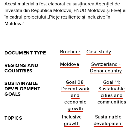
Acest material a fost elaborat cu susţinerea Agenției de
Investiții din Republica Moldova, PNUD Moldova și Elveției,
în cadrul proiectului „Pieţe reziliente și incluzive în
Moldova”.
Brochure
Case study
DOCUMENT TYPE
Moldova
Switzerland -
REGIONS AND
COUNTRIES
Donor country
Goal 08:
Goal 11:
SUSTAINABLE
DEVELOPMENT
Decent work
Sustainable
GOALS
and
cities and
economic
communities
growth
Inclusive
Sustainable
TOPICS
growth
development