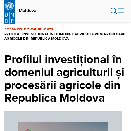
Sari
la
Moldova
conținutul
principal
ACASĂ
MOLDOVA
PUBLICAȚII
PROFILUL INVESTIȚIONAL ÎN DOMENIUL AGRICULTURII ȘI PROCESĂRII
AGRICOLE DIN REPUBLICA MOLDOVA
Profilul investițional în
domeniul agriculturii și
procesării agricole din
Republica Moldova