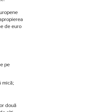
Europene
 apropierea
ne de euro
de pe
ă mică;
lor două