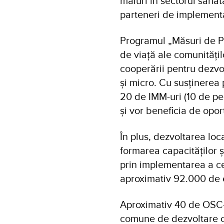
maluri în sectorul sănăt
parteneri de implement
Programul „Măsuri de Pr
de viață ale comunitățil
cooperării pentru dezvol
și micro. Cu susținerea 
20 de IMM-uri (10 de pe 
și vor beneficia de opor
În plus, dezvoltarea loc
formarea capacităților ș
prin implementarea a cel
aproximativ 92.000 de e
Aproximativ 40 de OSC-u
comune de dezvoltare c