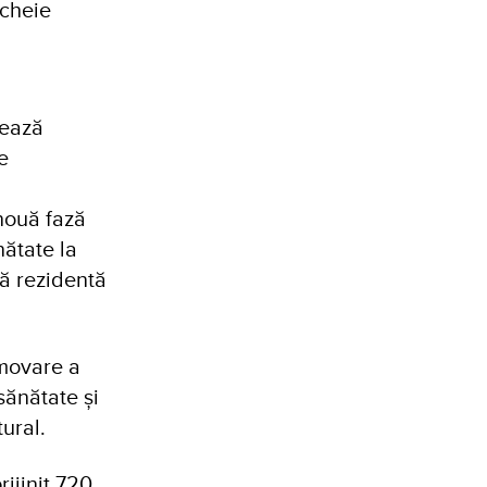
-cheie
vează
e
 nouă fază
ătate la
tă rezidentă
omovare a
sănătate și
tural.
ijinit 720