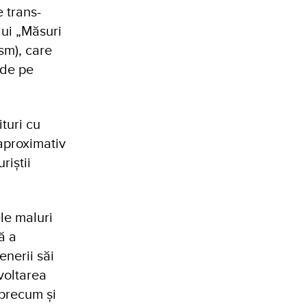
e trans-
lui „Măsuri
sm), care
 de pe
turi cu
aproximativ
riștii
ele maluri
ă a
nerii săi
voltarea
 precum și