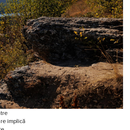
tre
are implică
ate.