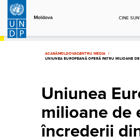
Sari
la
Moldova
CINE SUN
conținutul
principal
ACASĂ
MOLDOVA
CENTRU MEDIA
UNIUNEA EUROPEANĂ OFERĂ PATRU MILIOANE DE 
Uniunea Eur
milioane de 
încrederii di