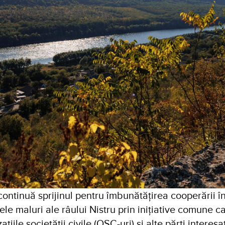
ontinuă sprijinul pentru îmbunătățirea cooperării în
e maluri ale râului Nistru prin inițiative comune c
ațiile societății civile (OSC-uri) și alte părți interes