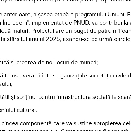
e anterioare, a șasea etapă a programului Uniunii 
Încrederii”, implementat de PNUD, va contribui la
 două maluri. Proiectul are un buget de patru milioa
 la sfârșitul anului 2025, axându-se pe următoarele
că și crearea de noi locuri de muncă;
trans-riverană între organizațiile societății civile 
ului;
ții și sprijinul pentru infrastructura socială la scar
iului cultural.
a cincea componentă care va susține apropierea ce