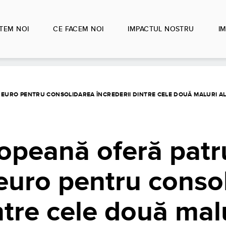
TEM NOI
CE FACEM NOI
IMPACTUL NOSTRU
IM
EURO PENTRU CONSOLIDAREA ÎNCREDERII DINTRE CELE DOUĂ MALURI AL
opeană oferă patr
euro pentru conso
ntre cele două mal