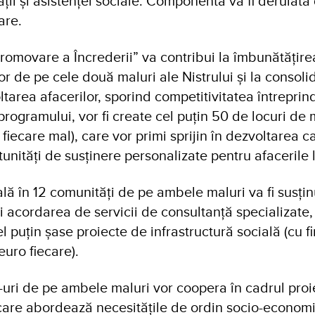
ății și asistenței sociale. Componenta va fi derulată 
are.
omovare a Încrederii” va contribui la îmbunătățirea
or de pe cele două maluri ale Nistrului și la consol
tarea afacerilor, sporind competitivitatea întreprind
programului, vor fi create cel puțin 50 de locuri de
fiecare mal), care vor primi sprijin în dezvoltarea ca
tunități de susținere personalizate pentru afacerile 
ală în 12 comunități de pe ambele maluri va fi susțin
i acordarea de servicii de consultanță specializate
 puțin șase proiecte de infrastructură socială (cu f
uro fiecare).
ri de pe ambele maluri vor coopera în cadrul proi
are abordează necesitățile de ordin socio-economi