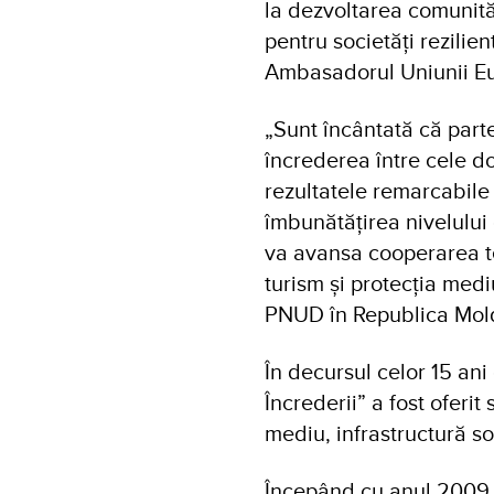
la dezvoltarea comunităț
pentru societăți rezilien
Ambasadorul Uniunii E
„Sunt încântată că part
încrederea între cele do
rezultatele remarcabile 
îmbunătățirea nivelului
va avansa cooperarea te
turism și protecția med
PNUD în Republica Mo
În decursul celor 15 a
Încrederii” a fost oferit
mediu, infrastructură soc
Începând cu anul 2009, 