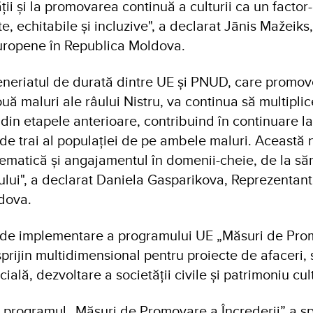
ii și la promovarea continuă a culturii ca un factor
te, echitabile și incluzive", a declarat Jānis Mažeiks,
uropene în Republica Moldova.
eneriatul de durată dintre UE și PNUD, care promo
uă maluri ale râului Nistru, va continua să multiplic
din etapele anterioare, contribuind în continuare la
 de trai al populației de pe ambele maluri. Această
matică și angajamentul în domenii-cheie, de la săn
iului", a declarat Daniela Gasparikova, Reprezentan
ldova.
ni de implementare a programului UE „Măsuri de Pr
 sprijin multidimensional pentru proiecte de afaceri, 
ială, dezvoltare a societății civile și patrimoniu cul
programul „Măsuri de Promovare a Încrederii” a spr