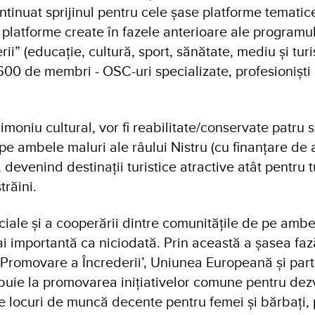
ntinuat sprijinul pentru cele șase platforme tematic
, platforme create în fazele anterioare ale programu
i” (educație, cultură, sport, sănătate, mediu și turi
600 de membri - OSC-uri specializate, profesioniști
oniu cultural, vor fi reabilitate/conservate patru si
e ambele maluri ale râului Nistru (cu finanțare de 
devenind destinații turistice atractive atât pentru tu
străini.
ociale și a cooperării dintre comunitățile de pe amb
ai importantă ca niciodată. Prin această a șasea faz
Promovare a Încrederii’, Uniunea Europeană și parte
buie la promovarea inițiativelor comune pentru dez
 locuri de muncă decente pentru femei și bărbați,