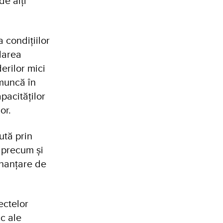
de alți
 condițiilor
idarea
erilor mici
 muncă în
pacităților
lor.
ută prin
, precum și
inanțare de
ectelor
c ale