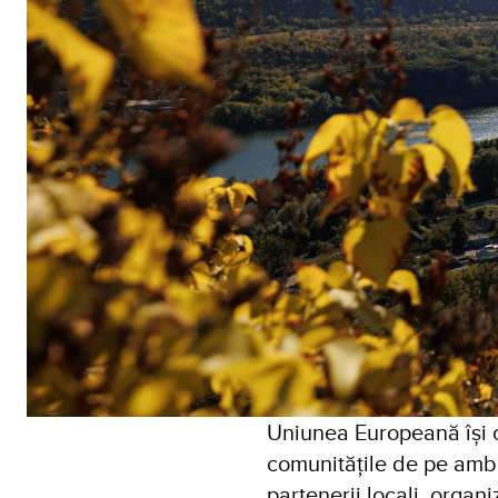
Uniunea Europeană își c
comunitățile de pe ambel
partenerii locali, organiz