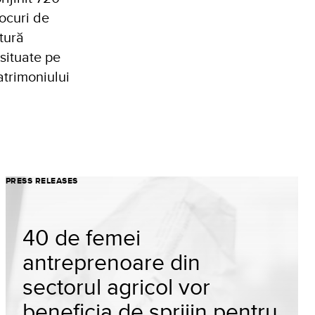
ocuri de
tură
 situate pe
atrimoniului
PRESS RELEASES
40 de femei
antreprenoare din
sectorul agricol vor
beneficia de sprijin pentru