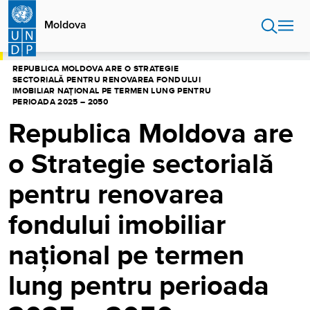
Sari
la
Moldova
conținutul
principal
ACASĂ
MOLDOVA
CENTRU MEDIA
REPUBLICA MOLDOVA ARE O STRATEGIE
SECTORIALĂ PENTRU RENOVAREA FONDULUI
IMOBILIAR NAȚIONAL PE TERMEN LUNG PENTRU
PERIOADA 2025 – 2050
Republica Moldova are
o Strategie sectorială
pentru renovarea
fondului imobiliar
național pe termen
lung pentru perioada