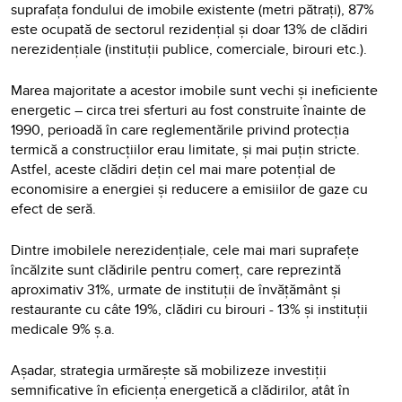
suprafața fondului de imobile existente (metri pătrați), 87%
este ocupată de sectorul rezidențial și doar 13% de clădiri
nerezidențiale (instituții publice, comerciale, birouri etc.).
Marea majoritate a acestor imobile sunt vechi și ineficiente
energetic – circa trei sferturi au fost construite înainte de
1990, perioadă în care reglementările privind protecția
termică a construcțiilor erau limitate, și mai puțin stricte.
Astfel, aceste clădiri dețin cel mai mare potențial de
economisire a energiei și reducere a emisiilor de gaze cu
efect de seră.
Dintre imobilele nerezidențiale, cele mai mari suprafețe
încălzite sunt clădirile pentru comerț, care reprezintă
aproximativ 31%, urmate de instituții de învățământ și
restaurante cu câte 19%, clădiri cu birouri - 13% și instituții
medicale 9% ș.a.
Așadar, strategia urmărește să mobilizeze investiții
semnificative în eficiența energetică a clădirilor, atât în