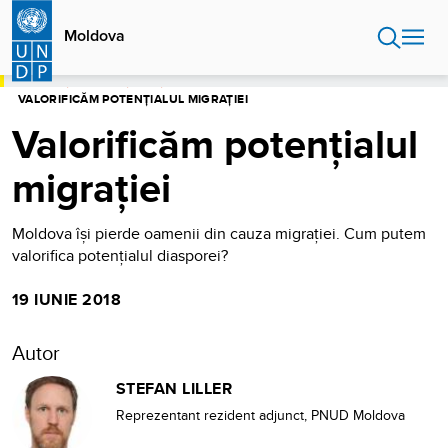
Sari
la
Moldova
conținutul
principal
ACASĂ
MOLDOVA
BLOG
VALORIFICĂM POTENȚIALUL MIGRAȚIEI
Valorificăm potențialul
migrației
Moldova își pierde oamenii din cauza migrației. Cum putem
valorifica potențialul diasporei?
19 IUNIE 2018
Autor
STEFAN LILLER
Reprezentant rezident adjunct, PNUD Moldova