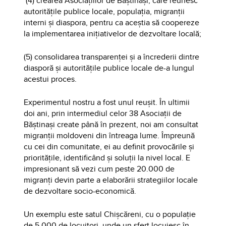
(4) crearea Asociațiilor de Băștinași, care reunesc
autoritățile publice locale, populația, migranții
interni și diaspora, pentru ca aceștia să coopereze
la implementarea inițiativelor de dezvoltare locală;
(5) consolidarea transparenței și a încrederii dintre
diasporă și autoritățile publice locale de-a lungul
acestui proces.
Experimentul nostru a fost unul reușit. În ultimii
doi ani, prin intermediul celor 38 Asociații de
Băștinași create până în prezent, noi am consultat
migranții moldoveni din întreaga lume. Împreună
cu cei din comunitate, ei au definit provocările și
prioritățile, identificând și soluții la nivel local. E
impresionant să vezi cum peste 20.000 de
migranți devin parte a elaborării strategiilor locale
de dezvoltare socio-economică.
Un exemplu este satul Chișcăreni, cu o populație
de 5.000 de locuitori, unde un sfert locuiesc în