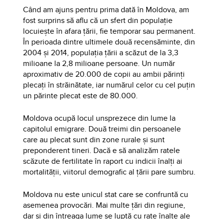
Când am ajuns pentru prima dată în Moldova, am
fost surprins să aflu că un sfert din populație
locuiește în afara țării, fie temporar sau permanent.
În perioada dintre ultimele două recensăminte, din
2004 și 2014, populația țării a scăzut de la 3,3
milioane la 2,8 milioane persoane. Un număr
aproximativ de 20.000 de copii au ambii părinți
plecați în străinătate, iar numărul celor cu cel puțin
un părinte plecat este de 80.000.
Moldova ocupă locul unsprezece din lume la
capitolul emigrare. Două treimi din persoanele
care au plecat sunt din zone rurale și sunt
preponderent tineri. Dacă e să analizăm ratele
scăzute de fertilitate în raport cu indicii înalți ai
mortalității, viitorul demografic al țării pare sumbru.
Moldova nu este unicul stat care se confruntă cu
asemenea provocări. Mai multe țări din regiune,
dar și din întreaga lume se luptă cu rate înalte ale