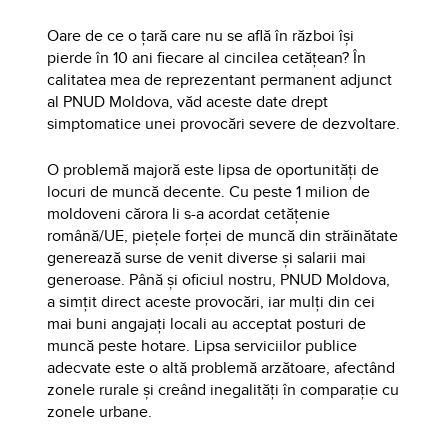
Oare de ce o țară care nu se află în război își
pierde în 10 ani fiecare al cincilea cetățean? În
calitatea mea de reprezentant permanent adjunct
al PNUD Moldova, văd aceste date drept
simptomatice unei provocări severe de dezvoltare.
O problemă majoră este lipsa de oportunități de
locuri de muncă decente. Cu peste 1 milion de
moldoveni cărora li s-a acordat cetățenie
română/UE, piețele forței de muncă din străinătate
generează surse de venit diverse și salarii mai
generoase. Până și oficiul nostru, PNUD Moldova,
a simțit direct aceste provocări, iar mulți din cei
mai buni angajați locali au acceptat posturi de
muncă peste hotare. Lipsa serviciilor publice
adecvate este o altă problemă arzătoare, afectând
zonele rurale și creând inegalități în comparație cu
zonele urbane.