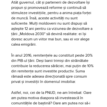
Atât guvernul, cât și partenerii de dezvoltare își
propun și promovează reforme și continuă să
stimuleze investițiile, pentru a anima piața forței
de muncă. Însă, aceste activități nu sunt
suficiente. Mulți moldoveni nu sunt dispuși să
aștepte 12 ani pentru ca viziunea de dezvoltare a
țării „Moldova 2030" să devină realitate: ei își
doresc acum un viitor mai bun, sau ei vor alege
calea emigrării.
În anul 2016, remitențele au constituit peste 20%
din PIB-ul țării. Deși banii trimiși din străinătate
contribuie la reducerea sărăciei, mai puțin de 10%
din remitențe sunt investite productiv. Suma
rămasă este adesea direcționată spre consum
privat și investiții în domeniul imobiliar.
Astfel, noi, cei de la PNUD, ne-am întrebat: Oare
am putea motiva diaspora să investească în
comunitățile de baștină? Oare am putea noi să-i