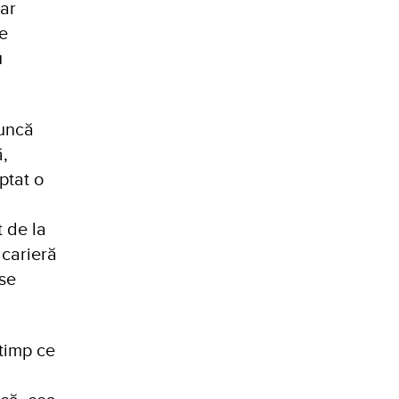
oar
de
u
Muncă
ă,
ptat o
 de la
 carieră
 se
 timp ce