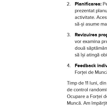
Planificarea:
Pe
prezentat planur
activitate. Aces
să-și asume mai
Revizuirea pro
vor examina pro
două săptămâni,
să își atingă ob
Feedback indi
Forței de Muncă
Timp de 11 luni, di
de control randomiz
Ocupare a Forței d
Muncă. Am împărțit