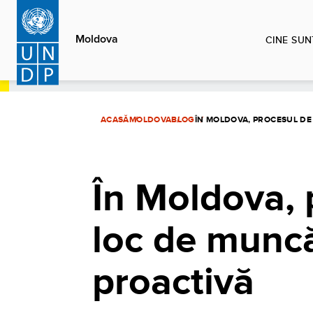
Sari
la
Moldova
CINE SUN
conținutul
principal
ACASĂ
MOLDOVA
BLOG
ÎN MOLDOVA, PROCESUL DE
În Moldova, 
loc de muncă
proactivă