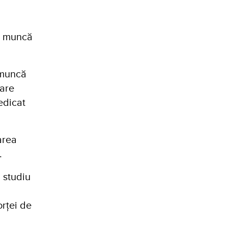
de muncă
 muncă
care
edicat
area
.
n studiu
rței de