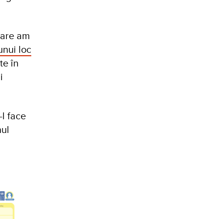
care am
unui loc
te în
i
-l face
nul