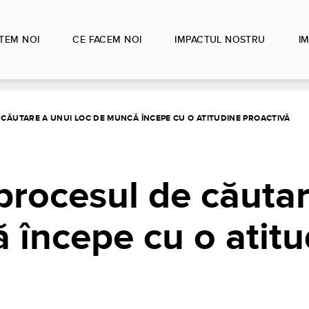
TEM NOI
CE FACEM NOI
IMPACTUL NOSTRU
IM
 CĂUTARE A UNUI LOC DE MUNCĂ ÎNCEPE CU O ATITUDINE PROACTIVĂ
procesul de căutar
 începe cu o atitu