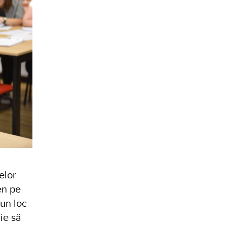
elor
ren pe
 un loc
ie să