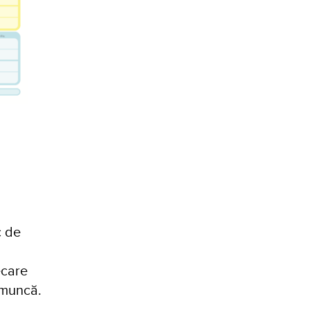
c de
iecare
 muncă.