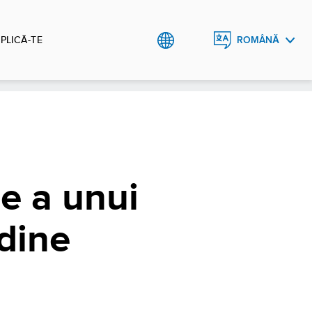
PLICĂ-TE
ROMÂNĂ
ENGLISH
e a unui
dine