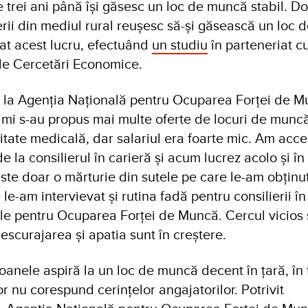
 trei ani până își găsesc un loc de muncă stabil. D
erii din mediul rural reușesc să-și găsească un loc 
t acest lucru, efectuând
un studiu
în parteneriat c
 de Cercetări Economice.
at la Agenția Națională pentru Ocuparea Forței de 
 mi s-au propus mai multe oferte de locuri de munc
nitate medicală, dar salariul era foarte mic. Am acce
de la consilierul în carieră și acum lucrez acolo și în
ste doar o mărturie din sutele pe care le-am obținut
e-am intervievat și rutina fadă pentru consilierii în
ale pentru Ocuparea Forței de Muncă. Cercul vicios
descurajarea și apatia sunt în creștere.
oanele aspiră la un loc de muncă decent în țară, în
or nu corespund cerințelor angajatorilor. Potrivit