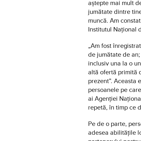
aștepte mai mult de
jumătate dintre tin
muncă. Am constata
Institutul Național
„Am fost înregistr
de jumătate de an;
inclusiv una la o u
altă ofertă primită 
prezent”. Aceasta e
persoanele pe care l
ai Agenției Națion
repetă, în timp ce 
Pe de o parte, pers
adesea abilitățile l