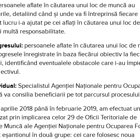
rsoanele aflate în căutarea unui loc de muncă au
ile, detaliind când și unde va fi întreprinsă fiecare
t lucru i-a ajutat pe cei aflați în căutarea unui loc 
 multă responsabilitate.
gresului:
persoanele aflate în căutarea unui loc de
gresele înregistrate în baza fiecărui obiectiv la fie
 identificând eventualele obstacole care i-au împi
iectivul.
vidual:
Specialistul Agenției Naționale pentru Ocup
 va consilia beneficiarii pe tot parcursul procesului
n aprilie 2018 până în februarie 2019, am efectuat u
at prin implicarea celor 29 de Oficii Teritoriale de
e Muncă ale Agenției Naționale pentru Ocuparea Fo
 eșantionul în două grupe: cei care folosesc noua