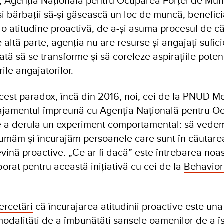
u, Agenția Națională pentru Ocuparea Forței de Mun
și bărbații să-și găsească un loc de muncă, benefici
u o atitudine proactivă, de a-și asuma procesul de c
 altă parte, agenția nu are resurse și angajați sufici
tă să se transforme și să coreleze aspirațiile potenț
ile angajatorilor.
acest paradox, încă din 2016, noi, cei de la PNUD M
jamentul împreună cu Agenția Națională pentru O
e a derula un experiment comportamental: să vede
umăm și încurajăm persoanele care sunt în căutare
ină proactive. „Ce ar fi dacă” este întrebarea noa
orat pentru această inițiativă cu cei de la
Behavior
cercetări
că încurajarea atitudinii proactive este una
modalități de a îmbunătăți șansele oamenilor de a îș