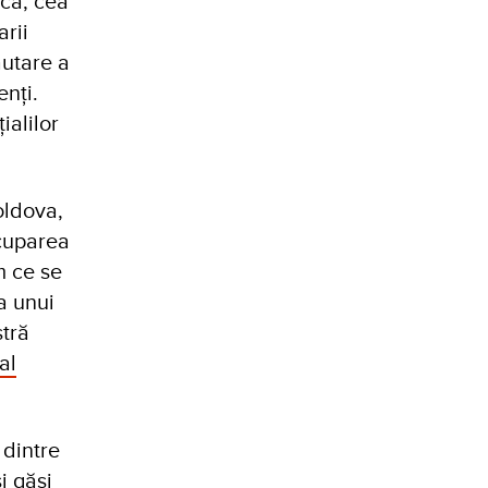
că, cea
arii
ăutare a
enți.
ialilor
oldova,
cuparea
m ce se
a unui
stră
al
 dintre
i găsi