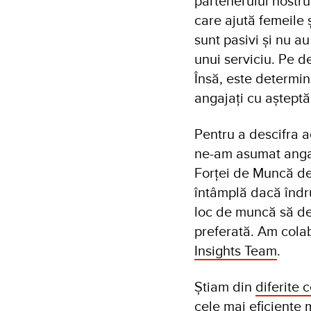
partenerului nostr
care ajută femeile 
sunt pasivi și nu a
unui serviciu. Pe de
Însă, este determina
angajați cu așteptăr
Pentru a descifra 
ne-am asumat anga
Forței de Muncă d
întâmplă dacă îndr
loc de muncă să dev
preferată. Am colab
Insights Team
.
Știam din
diferite 
cele mai eficiente 