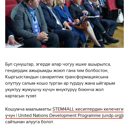
Бул сунуштар, эгерде алар чогуу ишке ашырылса,
гендердик ажырымды жоюп гана тим болбостон,
Кыргызстандын санариптик трансформациясына
олуттуу салым кошо турган ар түрдүү жана ыйгарым
укуктуу жумушчу күчүн өнүктүрүү боюнча жол
картасын түзөт.
Кошумча маалыматты
STEM4ALL кесиптердин келечеги
үчүн | United Nations Development Programme (undp.org)
)
сайтынан алууга болот.