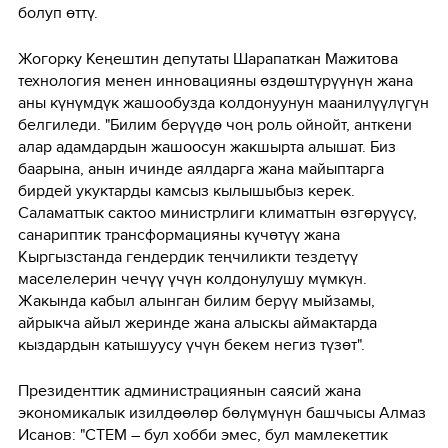
болуп өттү.
Жогорку Кеңештин депутаты Шарапаткан Мажитова
технология менен инновацияны өздөштүрүүнүн жана
аны күнүмдүк жашообузда колдонуунун маанилүүлүгүн
белгиледи. "Билим берүүдө чоң роль ойнойт, анткени
алар адамдардын жашоосун жакшырта алышат. Биз
баарына, анын ичинде аялдарга жана майыптарга
бирдей укуктарды камсыз кылышыбыз керек.
Саламаттык сактоо министрлиги климаттын өзгөрүүсү,
санариптик трансформацияны күчөтүү жана
Кыргызстанда гендердик теңчиликти тездетүү
маселелерин чечүү үчүн колдонулушу мүмкүн.
Жакында кабыл алынган билим берүү мыйзамы,
айрыкча айыл жеринде жана алыскы аймактарда
кыздардын катышуусу үчүн бекем негиз түзөт".
Президенттик администрациянын саясий жана
экономикалык изилдөөлөр бөлүмүнүн башчысы Алмаз
Исанов: "СТЕМ – бул хобби эмес, бул мамлекеттик