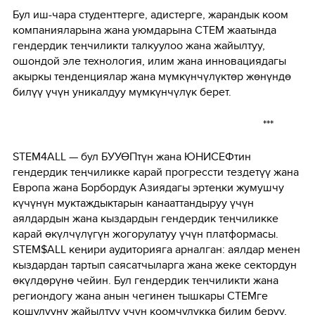
Бул иш-чара студенттерге, адистерге, жарандык коом
компанияларына жана уюмдарына СТЕМ жаатында
гендердик теңчиликти талкуулоо жана жайылтуу,
ошондой эле технология, илим жана инновациядагы
акыркы тенденциялар жана мүмкүнчүлүктөр жөнүндө
билүү үчүн уникалдуу мүмкүнчүлүк берет.
***
STEM4ALL — бул БУУӨПтүн жана ЮНИСЕФтин
гендердик теңчиликке карай прогрессти тездетүү жана
Европа жана Борбордук Азиядагы эртеңки жумушчу
күчүнүн муктаждыктарын канааттандыруу үчүн
аялдардын жана кыздардын гендердик теңчиликке
карай өкүлчүлүгүн жогорулатуу үчүн платформасы.
STEM$ALL кеңири аудиторияга арналган: аялдар менен
кыздардан тартып саясатчыларга жана жеке сектордун
өкүлдөрүнө чейин. Бул гендердик теңчиликти жана
региондогу жана анын чегинен тышкары СТЕМге
кошулууну жайылтуу үчүн коомчулукка билим берүү,