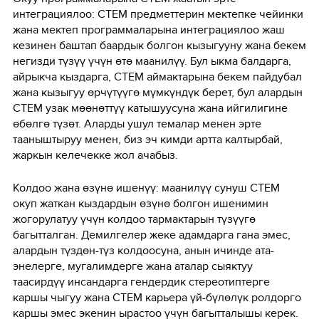
интеграциялоо: СТЕМ предметтерин мектепке чейинки
жана мектеп программаларына интеграциялоо жаш
кезинен баштап баардык болгон кызыгууну жана бекем
негизди түзүү үчүн өтө маанилүү. Бул ыкма балдарга,
айрыкча кыздарга, СТЕМ аймактарына бекем пайдубал
жана кызыгуу өрчүтүүгө мүмкүндүк берет, бул алардын
СТЕМ узак мөөнөттүү катышуусуна жана ийгилигине
өбөлгө түзөт. Аларды ушул темалар менен эрте
тааныштыруу менен, биз эч кимди артта калтырбай,
жаркын келечекке жол ачабыз.
Колдоо жана өзүнө ишенүү: маанилүү сунуш СТЕМ
окуп жаткан кыздардын өзүнө болгон ишенимин
жогорулатуу үчүн колдоо тармактарын түзүүгө
багытталган. Демилгелер жеке адамдарга гана эмес,
алардын түздөн-түз колдоосуна, анын ичинде ата-
энелерге, мугалимдерге жана аталар сыяктуу
таасирдүү инсандарга гендердик стереотиптерге
каршы чыгуу жана СТЕМ карьера үй-бүлөлүк ролдорго
каршы эмес экенин ырастоо үчүн багытталышы керек.