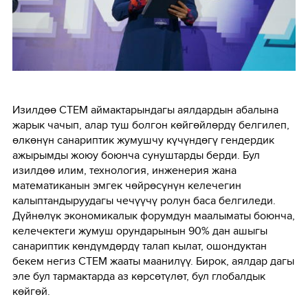
Изилдөө СТЕМ аймактарындагы аялдардын абалына
жарык чачып, алар туш болгон көйгөйлөрдү белгилеп,
өлкөнүн санариптик жумушчу күчүндөгү гендердик
ажырымды жоюу боюнча сунуштарды берди. Бул
изилдөө илим, технология, инженерия жана
математиканын эмгек чөйрөсүнүн келечегин
калыптандыруудагы чечүүчү ролун баса белгиледи.
Дүйнөлүк экономикалык форумдун маалыматы боюнча,
келечектеги жумуш орундарынын 90% дан ашыгы
санариптик көндүмдөрдү талап кылат, ошондуктан
бекем негиз СТЕМ жааты маанилүү. Бирок, аялдар дагы
эле бул тармактарда аз көрсөтүлөт, бул глобалдык
көйгөй.