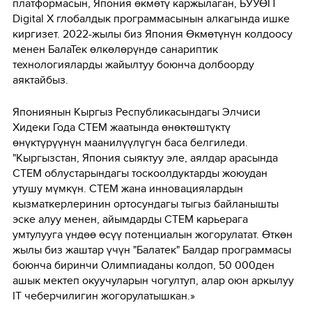
платформасын, Япония өкмөтү каржылаган, БУУӨП
Digital X глобалдык программасынын алкагында ишке
киргизет. 2022-жылы биз Япония Өкмөтүнүн колдоосу
менен БалаТек өлкөлөрүндө санариптик
технологияларды жайылтуу боюнча долбоорду
аяктайбыз.
Япониянын Кыргыз Республикасындагы Элчиси
Хидеки Года СТЕМ жаатында өнөктөштүктү
өнүктүрүүнүн маанилүүлүгүн баса белгиледи.
"Кыргызстан, Япония сыяктуу эле, аялдар арасында
СТЕМ облустарындагы тоскоолдуктарды жоюудан
утушу мүмкүн. СТЕМ жана инновациялардын
кызматкерлеринин ортосундагы тыгыз байланышты
эске алуу менен, айымдарды СТЕМ карьерага
умтулууга үндөө өсүү потенциалын жогорулатат. Өткөн
жылы биз жаштар үчүн "Балатек" Балдар программасы
боюнча биринчи Олимпиаданы колдоп, 50 000ден
ашык мектеп окуучуларын чогултуп, алар оюн аркылуу
IT чеберчилигин жогорулатышкан.»