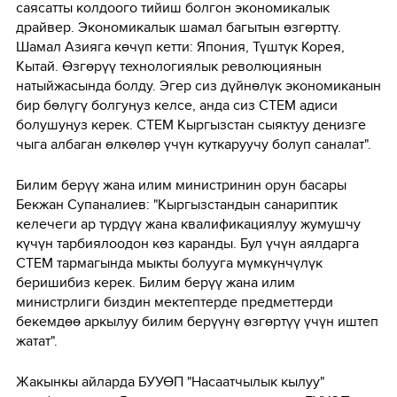
саясатты колдоого тийиш болгон экономикалык
драйвер. Экономикалык шамал багытын өзгөрттү.
Шамал Азияга көчүп кетти: Япония, Түштүк Корея,
Кытай. Өзгөрүү технологиялык революциянын
натыйжасында болду. Эгер сиз дүйнөлүк экономиканын
бир бөлүгү болгуңуз келсе, анда сиз СТЕМ адиси
болушуңуз керек. СТЕМ Кыргызстан сыяктуу деңизге
чыга албаган өлкөлөр үчүн куткаруучу болуп саналат".
Билим берүү жана илим министринин орун басары
Бекжан Супаналиев: "Кыргызстандын санариптик
келечеги ар түрдүү жана квалификациялуу жумушчу
күчүн тарбиялоодон көз каранды. Бул үчүн аялдарга
СТЕМ тармагында мыкты болууга мүмкүнчүлүк
беришибиз керек. Билим берүү жана илим
министрлиги биздин мектептерде предметтерди
бекемдөө аркылуу билим берүүнү өзгөртүү үчүн иштеп
жатат".
Жакынкы айларда БУУӨП "Насаатчылык кылуу"