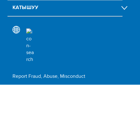
КАТЫШУУ
Report Fraud, Abuse, Misconduct
Submit social or environmental complaint
Scam Alert
Terms of Use