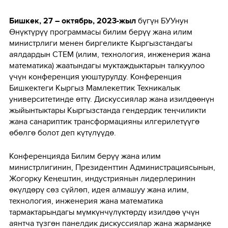
Бишкек, 27 – октябрь, 2023-жыл
бүгүн БУУнун
Өнүктүрүү программасы билим берүү жана илим
министрлиги менен биргеликте Кыргызстандагы
аялдардын СТЕМ (илим, технология, инженерия жана
математика) жаатындагы муктаждыктарын талкуулоо
үчүн конференция уюштурулду. Конференция
Бишкектеги Кыргыз Мамлекеттик Техникалык
университетинде өттү. Дискуссиялар жана изилдөөнүн
жыйынтыктары Кыргызстанда гендердик теңчиликти
жана санариптик трансформацияны илгерилетүүгө
өбөлгө болот деп күтүлүүдө.
Конференцияда Билим берүү жана илим
министрлигинин, Президенттин Администрациясынын,
Жогорку Кеңештин, индустриянын лидерлеринин
өкүлдөрү сөз сүйлөп, идея алмашуу жана илим,
технология, инженерия жана математика
тармактарындагы мүмкүнчүлүктөрдү изилдөө үчүн
аянтча түзгөн панелдик дискуссиялар жана жармаңке