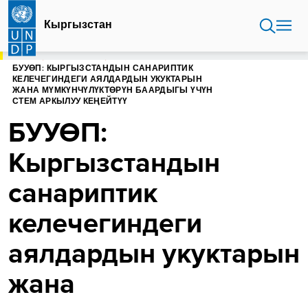
Skip
to
Кыргызстан
main
content
HOME
КЫРГЫЗСТАН
БУУӨП: КЫРГЫЗСТАНДЫН САНАРИПТИК
КЕЛЕЧЕГИНДЕГИ АЯЛДАРДЫН УКУКТАРЫН
ЖАНА МҮМКҮНЧҮЛҮКТӨРҮН БААРДЫГЫ ҮЧҮН
СТЕМ АРКЫЛУУ КЕҢЕЙТҮҮ
БУУӨП:
Кыргызстандын
санариптик
келечегиндеги
аялдардын укуктарын
жана