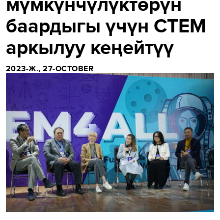
мүмкүнчүлүктөрүн
баардыгы үчүн СТЕМ
аркылуу кеңейтүү
2023-Ж., 27-OCTOBER