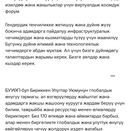
изилдөө жана жаңылыктар үчүн виртуалдык коомдук
форум.
Гендердик теңчиликке жетишүү жана дүйнө жүзү
боюнча адамдарга пайдалуу инфраструктуралык
чечимдерди жана кызматтарды түзүү үчүн маанилүү.
Бүгүнкү дүйнө илимий жана технологиялык
чечимдерге абдан муктаж. Ал үчүн бизге дүйнөдөгү
таланттардын жарымы керек. Бизге аялдар жана
кыздар керек.
***
БУУӨП-бул Бириккен Улуттар Уюмунун глобалдык
өнүгүү тармагы, ал өзгөрүүлөрдү жайылтат жана
адамдарга жакшы жашоону курууга жардам берүү үчүн
билим, тажрыйба жана ресурстар менен өлкөлөрдү
бириктирет. Биз 170 өлкөдө жана аймактарда барбыз,
алар менен биргеликте глобалдык жана улуттук өнүгүү
көйгөйлөрүн чечүү жолдорун издеп жатабыз.