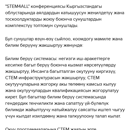
"STEM4ALL" конференциясы Кыргызстандагы
облустарында аялдардын катышуусун жеңилдетүү жана
тоскоолдуктарды жоюу боюнча сунуштардын
комплекстүү топтомун сунуштады.
Бул сунуштар өзүн-өзү сыйлоо, коомдогу мамиле жана
билим берүүнү жакшыртуу жөнүндө:
Билим берүү системасы: негизги иш-аракеттерге
кесипке багыт берүү боюнча кызмат көрсөтүүлөрдү
жакшыртуу, Инсанга багытталган окутууну киргизүү,
СТЕМ инфраструктурасын жакшыртуу, СТЕМ
окутуучуларына жогорку акы төлөөнү камсыз кылуу
жана окутуучулардын квалификациясын жогорулатуу
кирет. Бул багыттар билим берүү системасында
гендердик теңчиликти жана сапаттуу үй-бүлөлүк
билимди жайылтуучу натыйжалуу саясатты иштеп чыгуу
үчүн кылдат изилдөөнү жана талкуулоону талап кылат.
Окуу программаларына СТЕМ жаатын эрте