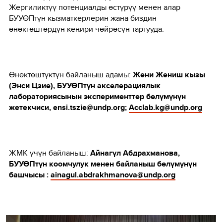
Жергиликтүү потенциалды өстүрүү менен алар
БУУӨПтүн кызматкерлерин жана биздин
өнөктөштөрдүн кеңири чөйрөсүн тартууда.
Өнөктөштүктүн байланыш адамы:
Жени Жениш кызы
(Энси Цзие), БУУӨПтүн акселерациялык
лабораториясынын эксперименттер бөлүмүнүн
жетекчиси, ensi.tszie@undp.org;
Acclab.kg@undp.org
ЖМК үчүн байланыш:
Айнагүл Абдрахманова,
БУУӨПтүн коомчулук менен байланыш бөлүмүнүн
башчысы :
ainagul.abdrakhmanova@undp.org