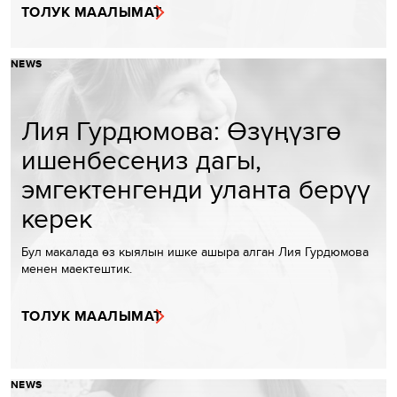
ТОЛУК МААЛЫМАТ
NEWS
Лия Гурдюмова: Өзүңүзгө
ишенбесеңиз дагы,
эмгектенгенди уланта берүү
керек
Бул макалада өз кыялын ишке ашыра алган Лия Гурдюмова
менен маектештик.
ТОЛУК МААЛЫМАТ
NEWS