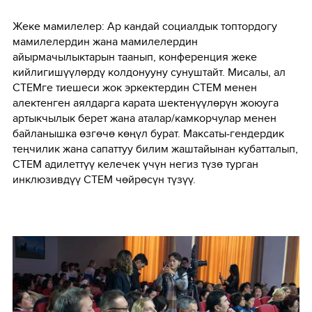
Жеке мамилелер: Ар кандай социалдык топтордогу
мамилелердин жана мамилелердин
айырмачылыктарын таанып, конференция жеке
кийлигишүүлөрдү колдонууну сунуштайт. Мисалы, ал
СТЕМге тиешеси жок эркектердин СТЕМ менен
алектенген аялдарга карата шектенүүлөрүн жоюуга
артыкчылык берет жана аталар/камкорчулар менен
байланышка өзгөчө көңүл бурат. Максаты-гендердик
теңчилик жана сапаттуу билим жаштайынан кубатталып,
СТЕМ адилеттүү келечек үчүн негиз түзө турган
инклюзивдүү СТЕМ чөйрөсүн түзүү.