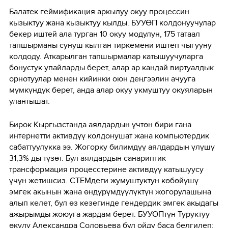
Балатек геймификация аркылуу окуу процессин
кызыктуу жана кызыктуу кылды. БУУӨП колдонуучулар
бекер иштей ала турган 10 окуу модулун, 175 татаал
тапшырманы сунуш кылган тиркемени иштеп чыгууну
колдоду. Аткарылган тапшырмалар катышуучуларга
бонустук упайларды берет, алар ар кандай виртуалдык
орнотуулар менен кийинки оюн деңгээлин ачууга
мүмкүндүк берет, анда алар окуу укмуштуу окуяларын
улантышат.
Бирок Кыргызстанда аялдардын үчтөн бири гана
интернетти активдүү колдонушат жана компьютердик
сабаттуулукка ээ. Жогорку билимдүү аялдардын үлүшү
31,3% ды түзөт. Бул аялдардын санариптик
трансформация процесстерине активдүү катышуусу
үчүн жетишсиз. СТЕМдеги жумуштуктун көбөйүшү
эмгек акынын жана өндүрүмдүүлүктүн жогорулашына
алып келет, бул өз кезегинде гендердик эмгек акыдагы
ажырымды жоюуга жардам берет. БУУӨПтүн Туруктуу
өкүлү Александра Соловьева бул ойду баса белгилеп: