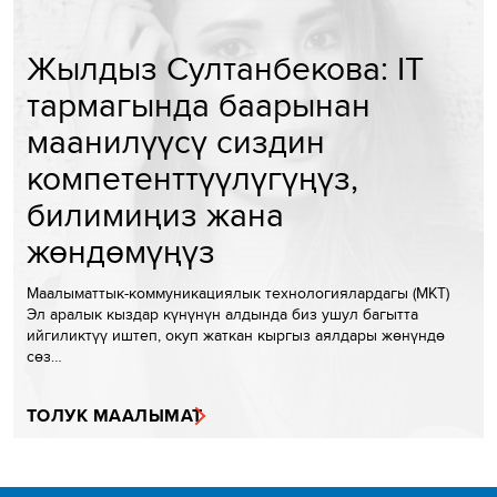
Жылдыз Султанбекова: IT
тармагында баарынан
маанилүүсү сиздин
компетенттүүлүгүңүз,
билимиңиз жана
жөндөмүңүз
Маалыматтык-коммуникациялык технологиялардагы (МКТ)
Эл аралык кыздар күнүнүн алдында биз ушул багытта
ийгиликтүү иштеп, окуп жаткан кыргыз аялдары жөнүндө
сөз…
ТОЛУК МААЛЫМАТ