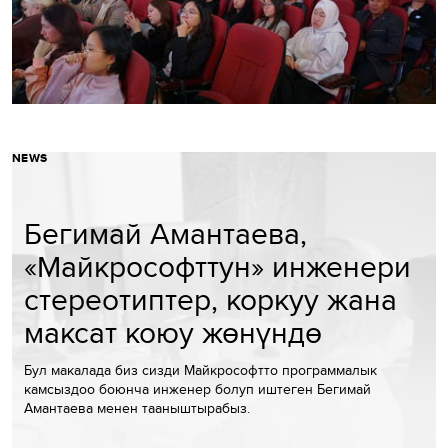
NEWS
Бегимай Амантаева,
«Майкрософттун» инженери
стереотиптер, коркуу жана
максат коюу жөнүндө
Бул макалада биз сизди Майкрософтто программалык
камсыздоо боюнча инженер болуп иштеген Бегимай
Амантаева менен тааныштырабыз.