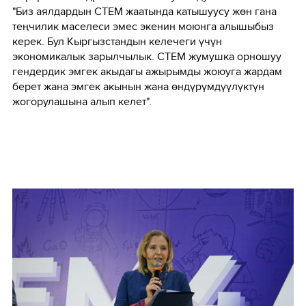
"Биз аялдардын СТЕМ жаатында катышуусу жөн гана
теңчилик маселеси эмес экенин моюнга алышыбыз
керек. Бул Кыргызстандын келечеги үчүн
экономикалык зарылчылык. СТЕМ жумушка орношуу
гендердик эмгек акыдагы ажырымды жоюуга жардам
берет жана эмгек акынын жана өндүрүмдүүлүктүн
жогорулашына алып келет".