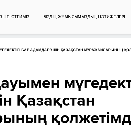
ІЗ НЕ ІСТЕЙМІЗ
БІЗДІҢ ЖҰМЫСЫМЫЗДЫҢ НӘТИЖЕЛЕРІ
ҮГЕДЕКТІГІ БАР АДАМДАР ҮШІН ҚАЗАҚСТАН МҰРАЖАЙЛАРЫНЫҢ ҚОЛЖ
ауымен мүгедекті
ін Қазақстан
ының қолжетімді