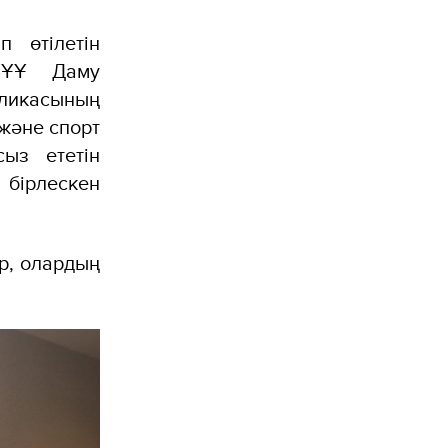
 өтілетін
 БҰҰ Даму
ликасының
 және спорт
ыз ететін
бірлескен
ар, олардың