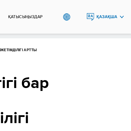
ҚАТЫСЫҢЫЗДАР
ҚАЗАҚША
ENGLISH
РУССКИЙ
ЕТІМДІЛІГІ АРТТЫ
гі бар
лігі