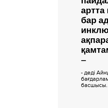
пайда
артта
бар а
инклюз
ақпар
қамта
–
- деді Ай
бағдарлам
басшысы.