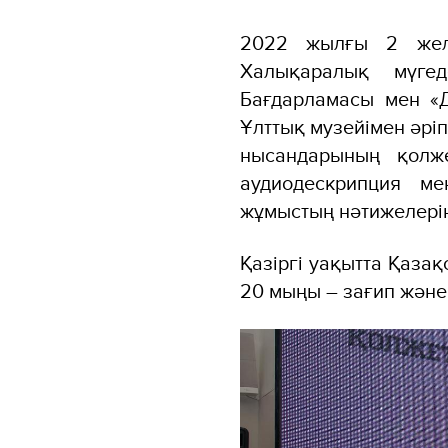
2022 жылғы 2 желт
Халықаралық мүге
Бағдарламасы мен «
Ұлттық музейімен әріп
нысандарының қолже
аудиодескрипция ме
жұмыстың нәтижелерін
Қазіргі уақытта Қазақ
20 мыңы – зағип және 