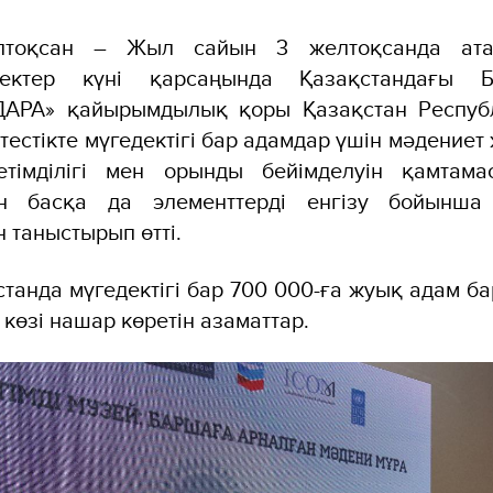
оқсан – Жыл сайын 3 желтоқсанда атап
дектер күні қарсаңында Қазақстандағы
ДАРА» қайырымдылық қоры Қазақстан Респуб
тестікте мүгедектігі бар адамдар үшін мәдениет
тімділігі мен орынды бейімделуін қамтамас
н басқа да элементтерді енгізу бойынша 
 таныстырып өтті.
станда мүгедектігі бар 700 000-ға жуық адам б
көзі нашар көретін азаматтар.