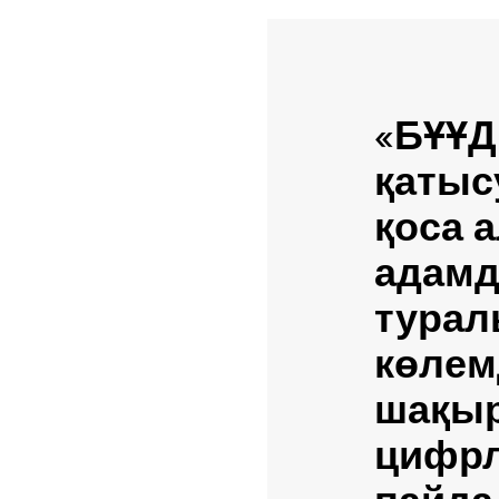
«БҰҰД
қатыс
қоса а
адамд
турал
көлем
шақыр
цифрл