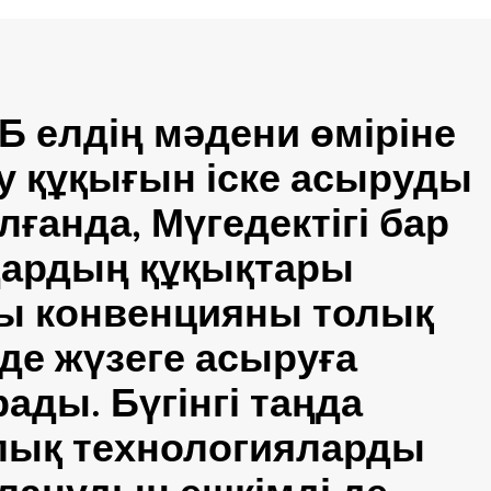
Б елдің мәдени өміріне
у құқығын іске асыруды
лғанда, Мүгедектігі бар
ардың құқықтары
ы конвенцияны толық
де жүзеге асыруға
ады. Бүгінгі таңда
ық технологияларды