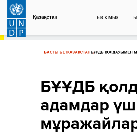
Skip
to
Қазақстан
БІЗ КІМБІЗ
Б
main
content
БАСТЫ БЕТ
ҚАЗАҚСТАН
БҰҰДБ ҚОЛДАУЫМЕН М
БҰҰДБ қолд
адамдар үш
мұражайлар