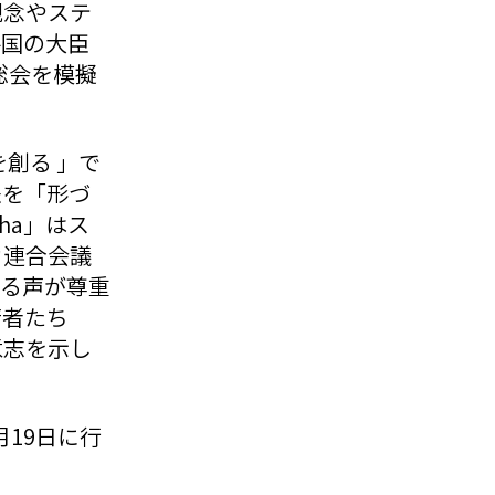
観念やステ
各国の大臣
総会を模擬
創る 」で
来を「形づ
ha」はス
カ連合会議
ゆる声が尊重
若者たち
意志を示し
19日に行