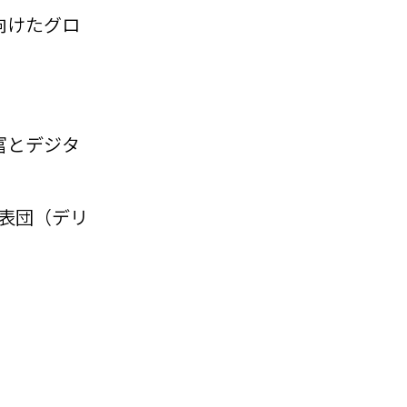
向けたグロ
富とデジタ
代表団（デリ