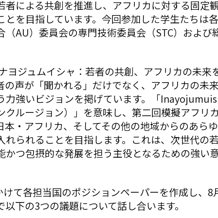
若者による共創を推進し、アフリカに対する固定
ことを目指しています。今回参加した学生たちは
合（AU）委員会の専門技術委員会（STC）および
ナヨジュムイシャ：若者の共創、アフリカの未来を
者の声が「聞かれる」だけでなく、アフリカの未
強いビジョンを掲げています。「Inayojumuis
ンクルージョン）」を意味し、第二回模擬アフリ
日本・アフリカ、そしてその他の地域からのあら
入れられることを目指します。これは、次世代の
能かつ包摂的な発展を担う主役となるための強い
かけて各担当国のポジションペーパーを作成し、8月
で以下の3つの議題について話し合います。