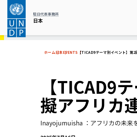
メ
イ
駐日代表事務所
ン
日本
コ
ン
テ
ホーム
日本
EVENTS
【TICAD9テーマ別イベント】第
ン
ツ
に
【TICAD
移
動
擬アフリカ連
Inayojumuisha ：アフリカの