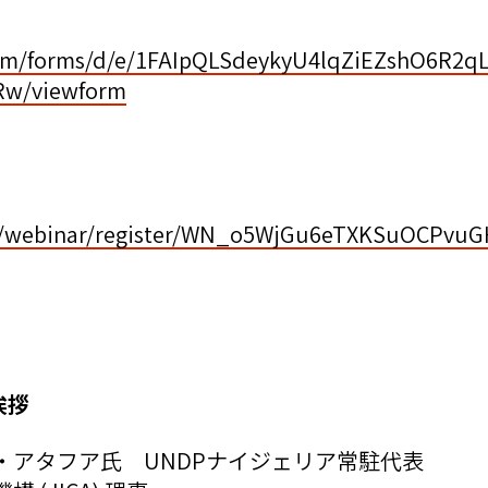
.com/forms/d/e/1FAIpQLSdeykyU4lqZiEZshO6R2
Rw/viewform
us/webinar/register/WN_o5WjGu6eTXKSuOCPvu
の挨拶
・アタフア氏 UNDPナイジェリア常駐代表