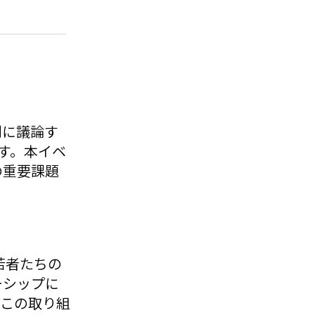
剣に議論す
ます。本イベ
の重要課題
。
若者たちの
ーシップに
。この取り組