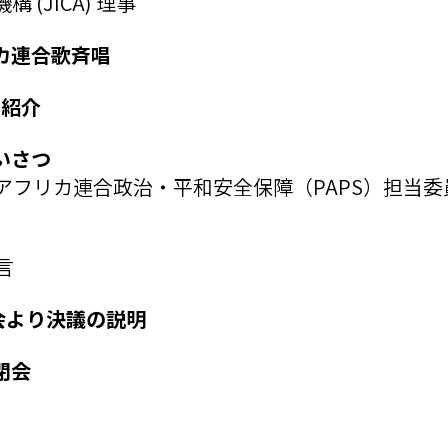
(JICA) 理事
アフリカ連合歌斉唱
表団紹介
あいさつ
アフリカ連合政治・平和安全保障（PAPS）担当委
言
各分科会より決議の説明
・閉会