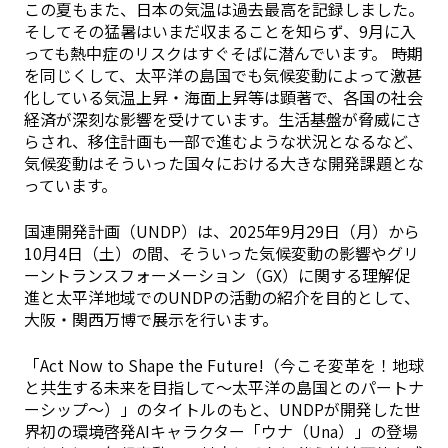
この夏もまた、日本の気温は過去最高を記録しました。
そしてその猛暑はいまだ収まることを知らず、9月に入
っても熱中症のリスクはすぐそばに潜んでいます。 時期
を同じくして、太平洋の島国でも気候変動によって激甚
化している気温上昇・海面上昇等は顕著で、各国の社会
経済が深刻な影響を受けています。生活基盤が脅威にさ
らされ、移住計画も一部で進むような状況となるなど、
気候変動はそういった国々における大きな開発課題とな
っています。
国連開発計画（UNDP）は、2025年9月29日（月）から
10月4日（土）の間、そういった気候変動の影響やグリ
ーントランスフォーメーション（GX）に関する理解促
進と太平洋地域でのUNDPの活動の紹介を目的として、
大阪・関西万博で展示を行います。
「Act Now to Shape the Future!（今こそ変革を！地球
と共生する未来を目指して〜太平洋の島国とのパートナ
ーシップ〜）」のタイトルのもと、UNDPが開発した世
界初の環境啓発AIキャラクター「ウナ（Una）」の登場