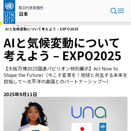
メ
駐日代表事務所
イ
日本
ン
コ
ホーム
日本
EVENTS
ン
AIと気候変動について考えよう – EXPO2025
テ
AIと気候変動について
ン
ツ
考えよう – EXPO2025
に
移
動
【大阪万博2025国連パビリオン特別展示】Act Now to
Shape the Future!（今こそ変革を！地球と共生する未来を
目指して〜太平洋の島国とのパートナーシップ〜）
2025年9月11日