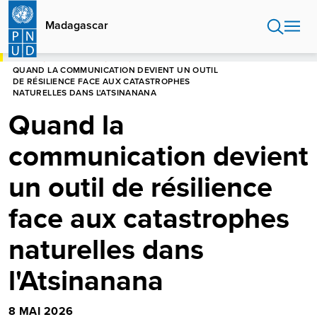
Aller
au
Madagascar
contenu
principal
HOME
MADAGASCAR
BLOG
QUAND LA COMMUNICATION DEVIENT UN OUTIL
DE RÉSILIENCE FACE AUX CATASTROPHES
NATURELLES DANS L'ATSINANANA
Quand la
communication devient
un outil de résilience
face aux catastrophes
naturelles dans
l'Atsinanana
8 MAI 2026