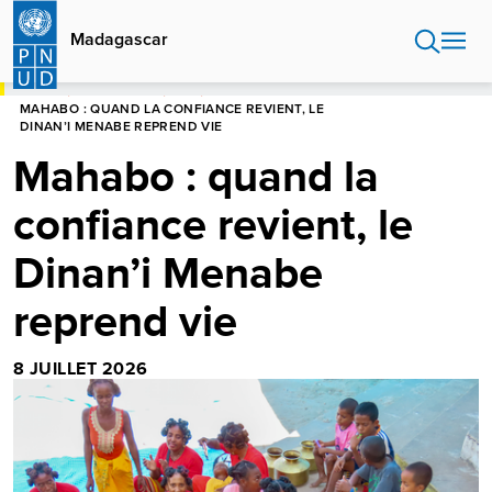
Aller
au
Madagascar
contenu
principal
HOME
MADAGASCAR
BLOG
MAHABO : QUAND LA CONFIANCE REVIENT, LE
DINAN’I MENABE REPREND VIE
Mahabo : quand la
confiance revient, le
Dinan’i Menabe
reprend vie
8 JUILLET 2026