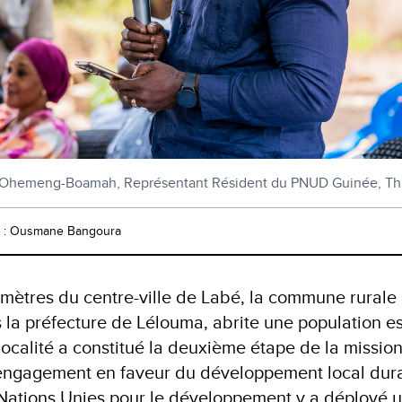
Ohemeng-Boamah, Représentant Résident du PNUD Guinée, Th
 : Ousmane Bangoura
omètres du centre-ville de Labé, la commune rurale
s la préfecture de Lélouma, abrite une population 
localité a constitué la deuxième étape de la mission
engagement en faveur du développement local dura
ations Unies pour le développement y a déployé 