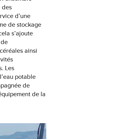
e des
rvice d’une
ème de stockage
cela s’ajoute
 de
céréales ainsi
vités
s. Les
l’eau potable
ompagnée de
l’équipement de la