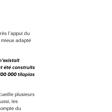
près l’appui du
t mieux adapté
n’existait
t été construits
 100 000 tilapias
ueille plusieurs
ussi, les
 compte du