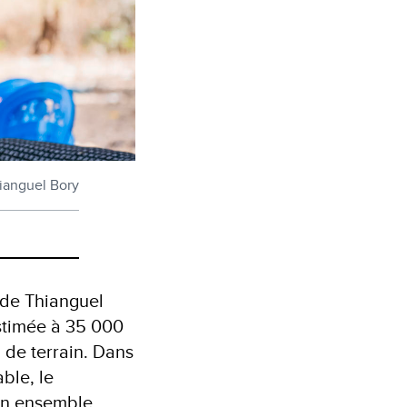
ianguel Bory
 de Thianguel
estimée à 35 000
 de terrain. Dans
ble, le
un ensemble