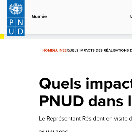
Aller
au
Guinée
contenu
principal
HOME
GUINÉE
QUELS IMPACTS DES RÉALISATIONS
Quels impact
PNUD dans l
Le Représentant Résident en visite 