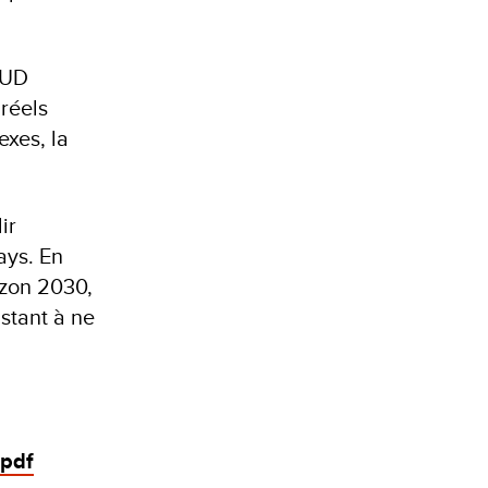
PNUD
réels
exes, la
ir
ays. En
izon 2030,
istant à ne
.pdf