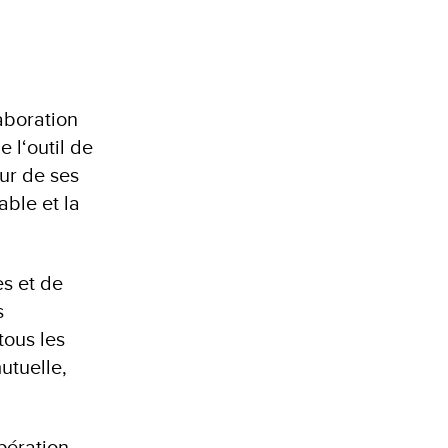
aboration
 l‘outil de
œur de ses
ble et la
es et de
s
tous les
utuelle,
pération