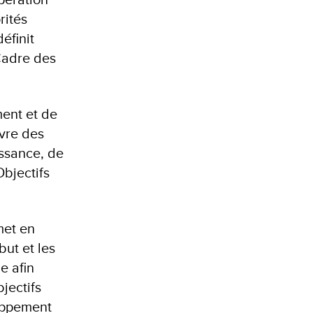
rités
éfinit
Cadre des
ent et de
vre des
issance, de
Objectifs
met en
but et les
e afin
jectifs
loppement