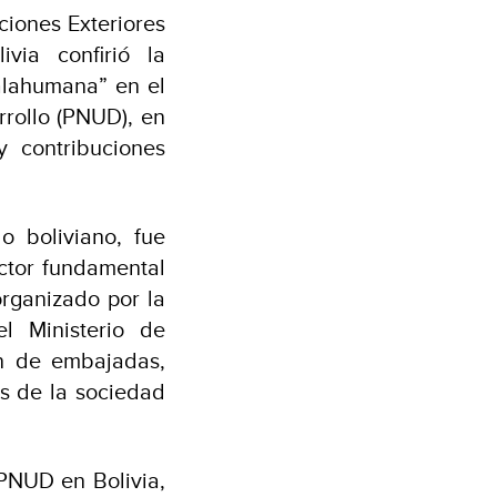
ciones Exteriores
via confirió la
alahumana” en el
rrollo (PNUD), en
 contribuciones
o boliviano, fue
ctor fundamental
organizado por la
l Ministerio de
ón de embajadas,
es de la sociedad
 PNUD en Bolivia,