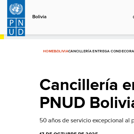
Pasar
al
Bolivia
contenido
principal
HOME
BOLIVIA
CANCILLERÍA ENTREGA CONDECORA
Cancillería 
PNUD Bolivi
50 años de servicio excepcional al 