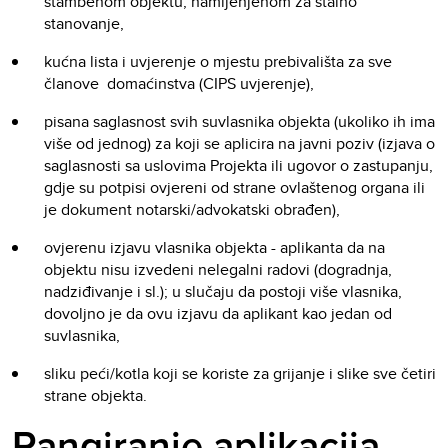
stambenom objektu, namijenjenom za stalno
stanovanje,
kućna lista i uvjerenje o mjestu prebivališta za sve
članove domaćinstva (CIPS uvjerenje),
pisana saglasnost svih suvlasnika objekta (ukoliko ih ima
više od jednog) za koji se aplicira na javni poziv (izjava o
saglasnosti sa uslovima Projekta ili ugovor o zastupanju,
gdje su potpisi ovjereni od strane ovlaštenog organa ili
je dokument notarski/advokatski obrađen),
ovjerenu izjavu vlasnika objekta - aplikanta da na
objektu nisu izvedeni nelegalni radovi (dogradnja,
nadziđivanje i sl.); u slučaju da postoji više vlasnika,
dovoljno je da ovu izjavu da aplikant kao jedan od
suvlasnika,
sliku peći/kotla koji se koriste za grijanje i slike sve četiri
strane objekta.
Rangiranje aplikacija