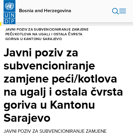
Skip
to
Bosnia and Herzegovina
main
content
HOME
BOSNIA AND HERZEGOVINA
JAVNI POZIV ZA SUBVENCIONIRANJE ZAMJENE
PEĆI/KOTLOVA NA UGALJ I OSTALA ČVRSTA
GORIVA U KANTONU SARAJEVO
Javni poziv za
subvencioniranje
zamjene peći/kotlova
na ugalj i ostala čvrsta
goriva u Kantonu
Sarajevo
JAVNI POZIV ZA SUBVENCIONIRANJE ZAMJENE