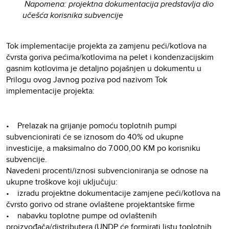
Napomena: projektna dokumentacija predstavlja dio
učešća korisnika subvencije
Tok implementacije projekta za zamjenu peći/kotlova na
čvrsta goriva pećima/kotlovima na pelet i kondenzacijskim
gasnim kotlovima je detaljno pojašnjen u dokumentu u
Prilogu ovog Javnog poziva pod nazivom Tok
implementacije projekta:
• Prelazak na grijanje pomoću toplotnih pumpi
subvencionirati će se iznosom do 40% od ukupne
investicije, a maksimalno do 7.000,00 KM po korisniku
subvencije.
Navedeni procenti/iznosi subvencioniranja se odnose na
ukupne troškove koji uključuju:
• izradu projektne dokumentacije zamjene peći/kotlova na
čvrsto gorivo od strane ovlaštene projektantske firme
• nabavku toplotne pumpe od ovlaštenih
proizvođača/distributera (UNDP će formirati listu toplotnih