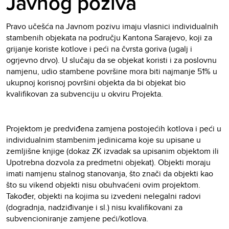
Javnog poziva
Pravo učešća na Javnom pozivu imaju vlasnici individualnih
stambenih objekata na području Kantona Sarajevo, koji za
grijanje koriste kotlove i peći na čvrsta goriva (ugalj i
ogrjevno drvo). U slučaju da se objekat koristi i za poslovnu
namjenu, udio stambene površine mora biti najmanje 51% u
ukupnoj korisnoj površini objekta da bi objekat bio
kvalifikovan za subvenciju u okviru Projekta.
Projektom je predviđena zamjena postojećih kotlova i peći u
individualnim stambenim jedinicama koje su upisane u
zemljišne knjige (dokaz ZK izvadak sa upisanim objektom ili
Upotrebna dozvola za predmetni objekat). Objekti moraju
imati namjenu stalnog stanovanja, što znači da objekti kao
što su vikend objekti nisu obuhvaćeni ovim projektom.
Također, objekti na kojima su izvedeni nelegalni radovi
(dogradnja, nadziđivanje i sl.) nisu kvalifikovani za
subvencioniranje zamjene peći/kotlova.