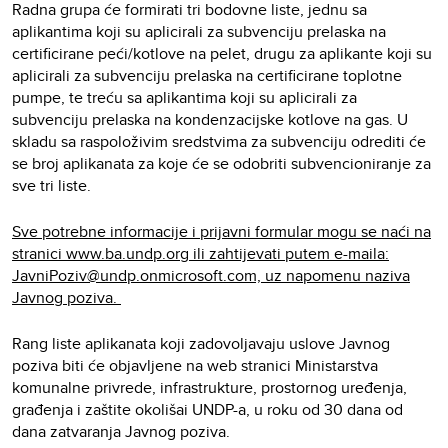
Radna grupa će formirati tri bodovne liste, jednu sa
aplikantima koji su aplicirali za subvenciju prelaska na
certificirane peći/kotlove na pelet, drugu za aplikante koji su
aplicirali za subvenciju prelaska na certificirane toplotne
pumpe, te treću sa aplikantima koji su aplicirali za
subvenciju prelaska na kondenzacijske kotlove na gas. U
skladu sa raspoloživim sredstvima za subvenciju odrediti će
se broj aplikanata za koje će se odobriti subvencioniranje za
sve tri liste.
Sve potrebne informacije i prijavni formular mogu se naći na
stranici www.ba.undp.org ili zahtijevati putem e-maila:
JavniPoziv@undp.onmicrosoft.com, uz napomenu naziva
Javnog poziva.
Rang liste aplikanata koji zadovoljavaju uslove Javnog
poziva biti će objavljene na web stranici Ministarstva
komunalne privrede, infrastrukture, prostornog uređenja,
građenja i zaštite okolišai UNDP-a, u roku od 30 dana od
dana zatvaranja Javnog poziva.