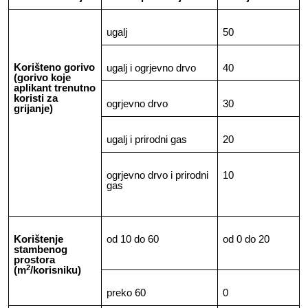
ugalj
50
Korišteno gorivo
ugalj i ogrjevno drvo
40
(gorivo koje
aplikant trenutno
koristi za
ogrjevno drvo
30
grijanje)
ugalj i prirodni gas
20
ogrjevno drvo i prirodni
10
gas
Korištenje
od 10 do 60
od 0 do 20
stambenog
prostora
2
(m
/korisniku)
preko 60
0