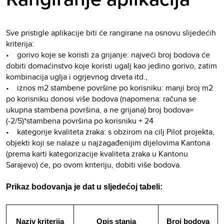
Sve pristigle aplikacije biti će rangirane na osnovu slijedećih
kriterija:
• gorivo koje se koristi za grijanje: najveći broj bodova će
dobiti domaćinstvo koje koristi ugalj kao jedino gorivo, zatim
kombinacija uglja i ogrjevnog drveta itd.,
• iznos m2 stambene površine po korisniku: manji broj m2
po korisniku donosi više bodova (napomena: računa se
ukupna stambena površina, a ne grijana) broj bodova=
(-2/5)*stambena površina po korisniku + 24
• kategorije kvaliteta zraka: s obzirom na cilj Pilot projekta,
objekti koji se nalaze u najzagađenijim dijelovima Kantona
(prema karti kategorizacije kvaliteta zraka u Kantonu
Sarajevo) će, po ovom kriteriju, dobiti više bodova.
Prikaz bodovanja je dat u sljedećoj tabeli:
Naziv kriterija
Opis stanja
Broj bodova