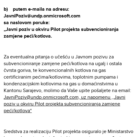
b) putem e-maila na adresu:
JavniPoziv@undp.onmicrosoft.com
sa naslovom poruke:
„Javni poziv u okviru Pilot projekta subvencioniranja
zamjene peći/kotlova.
Za eventualna pitanja o učešću u Javnom pozivu za
subvencioniranje zamjene peći/kotlova na ugalj i ostala
čvrsta goriva, te konvencionalnih kotlova na gas
certificiranim pećima/kotlovima, toplotnim pumpama i
kondenzacijskim kotlovima na gas u domaćinstvima u
Kantonu Sarajevo, molimo da Vaše upite pošaljete na email:
JavniPoziv@undp.onmicrosoft.com, uz napomenu ,,Javni
poziv u okviru Pilot projekta subvencioniranja zamjene
peći/kotlova“
Sredstva za realizaciju Pilot projekta osiguralo je Ministarstvo